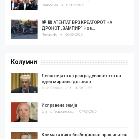
Панорама
07/08/2026
АТЕНТАТ ВРЗ КРЕАТОРОТ НА
ДРОНОТ „ВАМПИР“ Нов…
Плусинфо
06/08/2026
Колумни
Леснотијата на разградувањетото на
еден мировен договор
Азис Положани
07/08/2026
Исправена земја
Златко Теодосиевски
07/08/2026
Климата како безбедносно прашање во