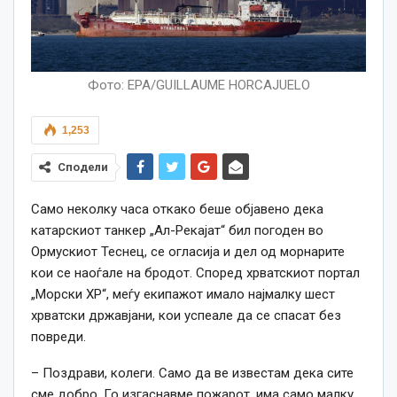
Фото: EPA/GUILLAUME HORCAJUELO
1,253
Сподели
Само неколку часа откако беше објавено дека
катарскиот танкер „Ал-Рекајат“ бил погоден во
Ормускиот Теснец, се огласија и дел од морнарите
кои се наоѓале на бродот. Според хрватскиот портал
„Морски ХР“, меѓу екипажот имало најмалку шест
хрватски државјани, кои успеале да се спасат без
повреди.
– Поздрави, колеги. Само да ве известам дека сите
сме добро. Го изгаснавме пожарот, има само малку