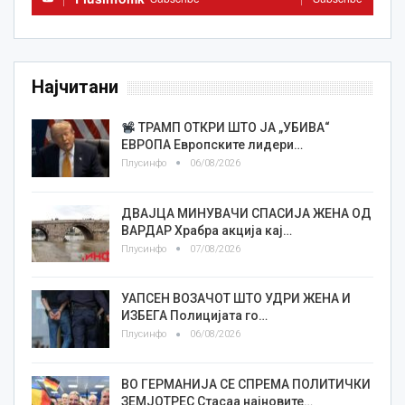
Најчитани
ТРАМП ОТКРИ ШТО ЈА „УБИВА“
ЕВРОПА Европските лидери…
Плусинфо
06/08/2026
ДВАЈЦА МИНУВАЧИ СПАСИЈА ЖЕНА ОД
ВАРДАР Храбра акција кај…
Плусинфо
07/08/2026
УАПСЕН ВОЗАЧОТ ШТО УДРИ ЖЕНА И
ИЗБЕГА Полицијата го…
Плусинфо
06/08/2026
ВО ГЕРМАНИЈА СЕ СПРЕМА ПОЛИТИЧКИ
ЗЕМЈОТРЕС Стасаа најновите…