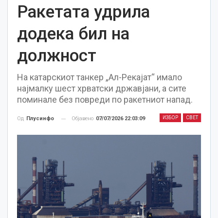
Ракетата удрила
додека бил на
должност
На катарскиот танкер „Ал-Рекајат“ имало
најмалку шест хрватски државјани, а сите
поминале без повреди по ракетниот напад.
ИЗБОР
СВЕТ
Објавено
07/07/2026 22:03:09
Од
Плусинфо