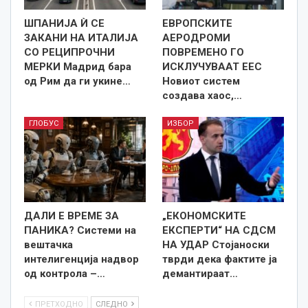
ШПАНИЈА Ѝ СЕ
ЕВРОПСКИТЕ
ЗАКАНИ НА ИТАЛИЈА
АЕРОДРОМИ
СО РЕЦИПРОЧНИ
ПОВРЕМЕНО ГО
МЕРКИ Мадрид бара
ИСКЛУЧУВААТ ЕЕС
од Рим да ги укине…
Новиот систем
создава хаос,…
ГЛОБУС
ИЗБОР
ДАЛИ Е ВРЕМЕ ЗА
„ЕКОНОМСКИТЕ
ПАНИКА? Системи на
ЕКСПЕРТИ“ НА СДСМ
вештачка
НА УДАР Стојаноски
интелигенција надвор
тврди дека фактите ја
од контрола –…
демантираат…
ПРЕТХОДНО
СЛЕДНО