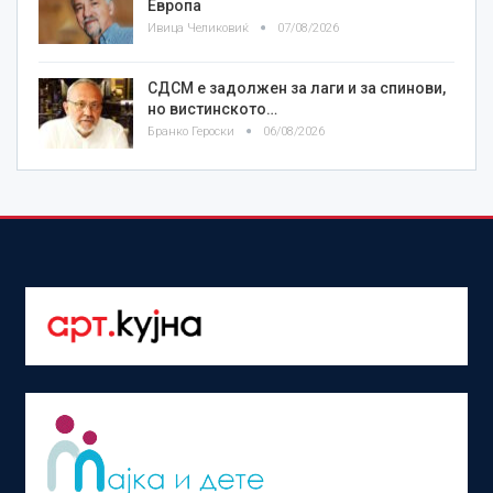
Европа
Ивица Челиковиќ
07/08/2026
СДСМ е задолжен за лаги и за спинови,
но вистинското…
Бранко Героски
06/08/2026