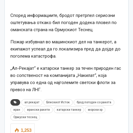
Според информациите, бродот претрпел сериозни
оштетувања откако бил погоден додека пловел по
оманската страна на Ормускиот Теснец.
Пожар избувнал во машинскиот дел на танкерот, а
екипажот успеал да го локализира пред да дојде до
поголема катастрофа.
„Ал-Рекајат“ е катарски танкер за течен природен гас
во сопственост на компанијата „Накилат“, која
управува со една од најголемите светски флоти за
превоз на ЛНГ.
ал рекајат
Блискиот Исток
брод погоден со ракета
иран
ирански ракети
катарски танкер
морски хр
Ормуски теснец
1,253