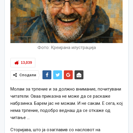
Фото: Креирана илустрација
13,039
Сподели
Молам за трпение и за должно внимание, почитувани
читатели. Оваа приказна не може да се раскаже
набрзинка. Барем јас не можам. И не сакам. Е сега, кој
нема трпение, подобро веднаш да се откаже од
читање …
Сторијава, што ја озаглавив со насловот на