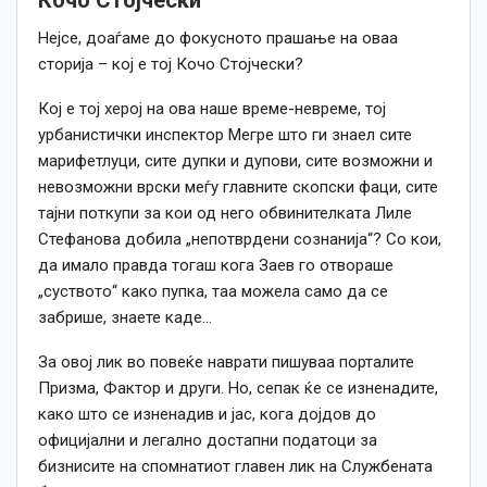
Кочо Стојчески
Нејсе, доаѓаме до фокусното прашање на оваа
сторија – кој е тој Кочо Стојчески?
Кој е тој херој на ова наше време-невреме, тој
урбанистички инспектор Мегре што ги знаел сите
марифетлуци, сите дупки и дупови, сите возможни и
невозможни врски меѓу главните скопски фаци, сите
тајни поткупи за кои од него обвинителката Лиле
Стефанова добила „непотврдени сознанија“? Со кои,
да имало правда тогаш кога Заев го отвораше
„суството“ како пупка, таа можела само да се
забрише, знаете каде…
За овој лик во повеќе наврати пишуваа порталите
Призма, Фактор и други. Но, сепак ќе се изненадите,
како што се изненадив и јас, кога дојдов до
официјални и легално достапни податоци за
бизнисите на спомнатиот главен лик на Службената