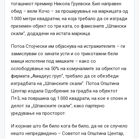
тогашниот премиер Никола Груевски. Бил направен
обид – вели Кочо – за проширување на маркицата од
1.000 метри квадратни, на која требало да се изгради
приземен објект со три ката, со фамозните „Шпански
скали“, додадени на истата маркица.
Потоа Стојчески им објаснува на истражителите – ги
замислувам со зинати усти и со трикотажни бели
маици испотени под мишките – како со
ослободување на 50% на комуналиите за објектот на
фирмата „Амадеус груп“, требало да се обезбеди
изградбата на „Шпанските скали“. Потоа Општина
Центар издала Одобрение за градба на објектот
П+3, на површина од 1.000 квадрати, на кое е споен и
делот за „Шпанските скали“, како партерно
уредување на просторот.
И којзнае што би било кога би било, да не се случело
нешто непредвидено – Советот на Општина Центар,