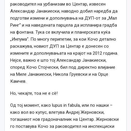
раководител на урбанизам во Центар, извесен
Александар Јанакиески, наводно добил наредба да
подготви измени и дополнувања на ДУП-от за „Мал
Ринг“ и на наведената парцела да испланира градба
на фонтана. Тука се вклучила и планерската куќа
„Инпума“. По многу перипетии, за кои Кочо детално
раскажува, новиот ДУП за Центар е донесен со
измените и дополнувањата на крајот на 2012 година.
Нејсе, важно е што тој Александар Јанакиески,
според Кочо Стојчески, бил под директно влијание
на Миле Јанакиески, Никола Груевски и на Орце
Камчев.
Но, чекајте, тоа не е сè!
Од тој момент, како lupus in fabula, или по нашки –
како вол во купус, влетува Андреј Жерновски,
тогашниот нов градоначалник на Центар. Жерновски
го поставува Кочо за раководител на инспекциски