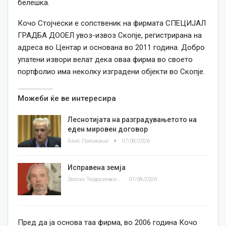
белешка.
Кочо Стојчески е сопственик на фирмата СПЕЦИЈАЛ
ГРАДБА ДООЕЛ увоз-извоз Скопје, регистрирана на
адреса во Центар и основана во 2011 година. Добро
упатени извори велат дека оваа фирма во своето
портфолио има неколку изградени објекти во Скопје.
Можеби ќе ве интересира
Леснотијата на разградувањетото на
еден мировен договор
Азис Положани
07/08/2026
Исправена земја
Златко Теодосиевски
07/08/2026
Пред да ја основа таа фирма, во 2006 година Кочо