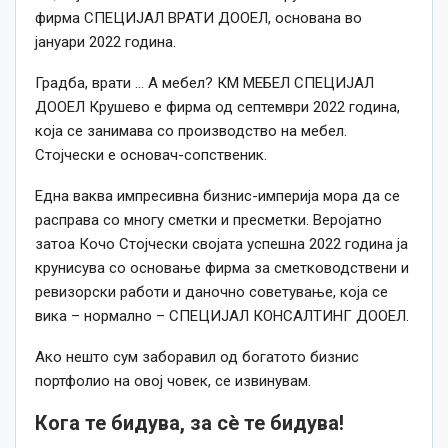
фирма СПЕЦИЈАЛ ВРАТИ ДООЕЛ, основана во
јануари 2022 година.
Градба, врати … А мебел? КМ МЕБЕЛ СПЕЦИЈАЛ
ДООЕЛ Крушево е фирма од септември 2022 година,
која се занимава со производство на мебел.
Стојчески е основач-сопственик.
Една ваква импресивна бизнис-империја мора да се
расправа со многу сметки и пресметки. Веројатно
затоа Кочо Стојчески својата успешна 2022 година ја
крунисува со основање фирма за сметководствени и
ревизорски работи и даночно советување, која се
вика – нормално – СПЕЦИЈАЛ КОНСАЛТИНГ ДООЕЛ.
Ако нешто сум заборавил од богатото бизнис
портфолио на овој човек, се извинувам.
Кога те бидува, за сè те бидува!