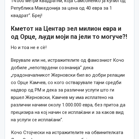
14.000 метри квадратни, која Самсоненко ја купил од
Република Македонија за цена од 40 евра за 1
квадрат“. Бреј!
Кметот на Центар зел милион евра и
од Орце, људи моји па јели то могуче?!
Но и тоа не е сè!
Верувале или не, истражителите од фамозниот Кочо
добиле „непотврдени сознанија“ дека
„градоначалникот Жерновски бил во добри релации
со Орце Камчев, со кого остварувале тајни средби
надвор од РМ и дека за различни услуги што ги
вршел Жерновски, Камчев му има исплатено на
различни начини околу 1.000.000 евра, без притоа да
прецизира на кој начин се исплаќани и за каков вид
на услуги се исплаќани“.
Кочо Стојчески на истражителите на обвинителката