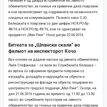
Напишан е од двајца истражители на Јавното
обвинителство за гонење на кривични дела поврзани
и кои произлегуваат од содржината на незаконското
следење на комуникациите. Познато како СЈО.
Белешката е поврзана со две шифри, НСК.РО.бр.
48/16 и НСК.РО.бр.49/16, кои се однесуваат на
предметот „Мал Ринг“. Носи датум 22.06.2016.
Битката за „Шпански скали“ во
филмот на инспекторот Кочо
Врз основа на дадени насоки од јавната обвинителка
Лиле Стефанова – се вели во Службената белешка –
во врска со оформени предмети поврзани со
изградба, доградба и надградба на објекти и
реконструкција на фасади на објекти, лоцирани во
централното градско подрачје „Мал Ринг“, Скопје, на
ден 21.06.2016 година, во времето од 11.00 до 13.00
часот, во службените простории на Јавното
обвинителство за гонење на кривични дела поврзани