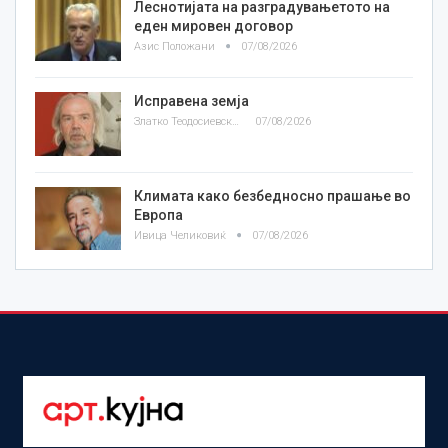
Леснотијата на разградувањетото на
еден мировен договор
Азис Положани
07/08/2026
Исправена земја
Златко Теодосиевски
07/08/2026
Климата како безбедносно прашање во
Европа
Ивица Челиковиќ
07/08/2026