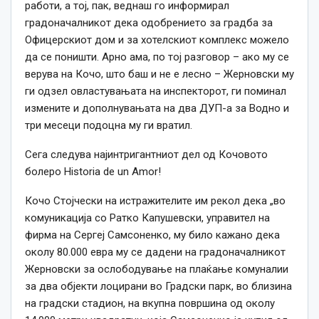
работи, а тој, пак, веднаш го информирал
градоначалникот дека одобрението за градба за
Офицерскиот дом и за хотелскиот комплекс можело
да се поништи. Арно ама, по тој разговор – ако му се
верува на Кочо, што баш и не е лесно – Жерновски му
ги одзел овластувањата на инспекторот, ги поминал
измените и дополнувањата на два ДУП-а за Водно и
три месеци подоцна му ги вратил.
Сега следува најинтригантниот дел од Кочовото
болеро Historia de un Amor!
Кочо Стојчески на истражителите им рекол дека „во
комуникација со Ратко Капушевски, управител на
фирма на Сергеј Самсоненко, му било кажано дека
околу 80.000 евра му се дадени на градоначалникот
Жерновски за ослободување на плаќање комуналии
за два објекти лоцирани во Градски парк, во близина
на градски стадион, на вкупна површина од околу