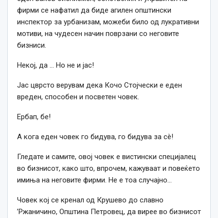
фирми се нафатил да биде агилен општински
инспектор за урбанизам, можеби било од лукративни
мотиви, на чудесен начин поврзани со неговите
бизниси.
Некој, да … Но не и јас!
Јас цврсто верувам дека Кочо Стојчески е еден
вреден, способен и посветен човек.
Ербап, бе!
А кога еден човек го бидува, го бидува за сè!
Гледате и самите, овој човек е вистински специјалец
во бизнисот, како што, впрочем, кажуваат и повеќето
имиња на неговите фирми. Не е тоа случајно…
Човек кој се кренал од Крушево до славно
’Ржаничино, Општина Петровец, да вирее во бизнисот