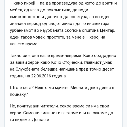
– како пиреј! – па да произведува од жито до врати и
мебел, од игла до локомотива, да води
сметководство и даночно да советува, за во еден
значаен период од својот живот да го инспектира
урбанизмот во најурбаната скопска општина Центар,
еден таков човек, простете, за мене е – херој на
нашето време!
Такво си е ова наше време-невреме. Како создадено
за вакви херои како Кочо Стојчески, главниот јунак
на Службената белешка напишана пред точно десет
години, на 22.06.2016 година.
Што е сега? Нешто ми мрчите. Мислите дека денес е
поинаку?
Не, почитувани читатели, секое време си има свои
херои. Само ние или не ги гледаме или не сакаме да
ги видиме. До нас е…