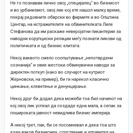
Не го познавам лично овој „специјалец“ во бизнисот
и во урбанизмот, овој лик кој ете нашол малку време,
покрај редовните обврски во фирмите и во Општина
Центар, на истражителите на обвинителката Лиле
Стефанова да им раскаже неверојатни пикантерии за
наводни корупциски релации меѓу познати ликови од
политичката и од бизнис елитата.
Некој ваквото смело соопштување „непотврдени
сознанија“ и овие жестоки обвинувачки наводи за
директен поткуп (како во случајот на кутриот
Жерновски, на пример), би ги нарекол класично
цинкање, клеветење и денунцирање.
Некој друг би додал дека можеби тоа бил начинот на
кој овој лик успеал да создаде една мала, а сепак за
пошироката јавност невидлива бизнис империја.
А некој трет, пак, би се посомневал и дека тоа што
еден ваков бизнисмен, сопственик и управител на