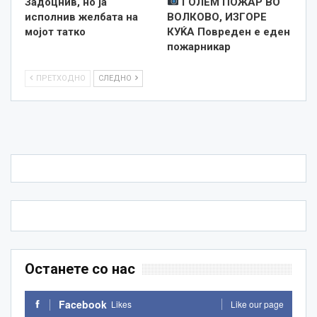
Задоцнив, но ја
ГОЛЕМ ПОЖАР ВО
исполнив желбата на
ВОЛКОВО, ИЗГОРЕ
мојот татко
КУЌА Повреден е еден
пожарникар
ПРЕТХОДНО
СЛЕДНО
Останете со нас
Facebook
Likes
Like our page