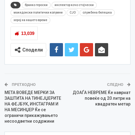
бранко героски
инспектор кочо стојчески
македонски политички колумни
СЈО
службена белешка
херој на нашето време
13,039
Сподели
ПРЕТХОДНО
СЛЕДНО
МЕТА ВОВЕДЕ МЕРКИ ЗА
ДОАЃА НЕВРЕМЕ Ќе наврнат
ЗАШТИТА НА ТИНЕЈЏЕРИТЕ
повеќе од 20 литри на
НА ФЕЈБУК, ИНСТАГРАМ И
квадратен метар
НА МЕСИНЏЕР Ќе се
ограничи прикажувањето
несоодветни содржини