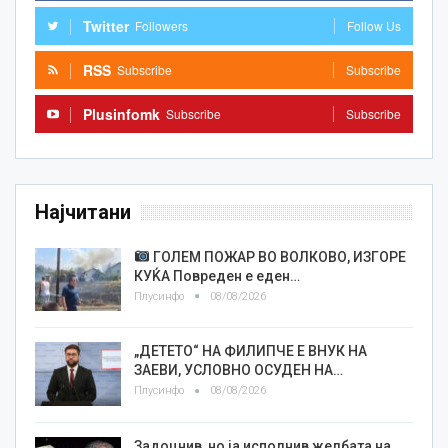
Twitter
Followers
Follow Us
RSS
Subscribe
Subscribe
Plusinfomk
Subscribe
Subscribe
Најчитани
ГОЛЕМ ПОЖАР ВО ВОЛКОВО, ИЗГОРЕ
КУЌА Повреден е еден…
Плусинфо
08/08/2026
„ДЕТЕТО“ НА ФИЛИПЧЕ Е ВНУК НА
ЗАЕВИ, УСЛОВНО ОСУДЕН НА…
Плусинфо
08/08/2026
Задоцнив, но ја исполнив желбата на