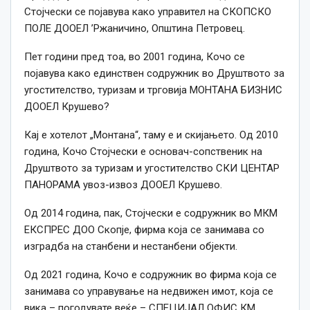
Стојчески се појавува како управител на СКОПСКО
ПОЛЕ ДООЕЛ ’Ржаничино, Општина Петровец.
Пет години пред тоа, во 2001 година, Кочо се
појавува како единствен содружник во Друштвото за
угостителство, туризам и трговија МОНТАНА БИЗНИС
ДООЕЛ Крушево?
Кај е хотелот „Монтана“, таму е и скијањето. Од 2010
година, Кочо Стојчески е основач-сопственик на
Друштвото за туризам и угостителство СКИ ЦЕНТАР
ПАНОРАМА увоз-извоз ДООЕЛ Крушево.
Од 2014 година, пак, Стојчески е содружник во МКМ
ЕКСПРЕС ДОО Скопје, фирма која се занимава со
изградба на станбени и нестанбени објекти.
Од 2021 година, Кочо е содружник во фирма која се
занимава со управување на недвижен имот, која се
вика – погодувате веќе – СПЕЦИЈАЛ ОФИС КМ