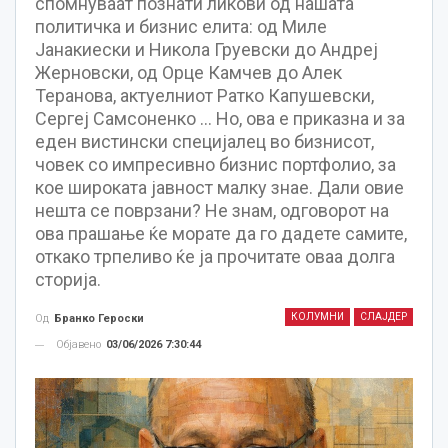
спомнуваат познати ликови од нашата
политичка и бизнис елита: од Миле
Јанакиески и Никола Груевски до Андреј
Жерновски, од Орце Камчев до Алек
Теранова, актуелниот Ратко Капушевски,
Сергеј Самсоненко … Но, ова е приказна и за
еден вистински специјалец во бизнисот,
човек со импресивно бизнис портфолио, за
кое широката јавност малку знае. Дали овие
нешта се поврзани? Не знам, одговорот на
ова прашање ќе морате да го дадете самите,
откако трпеливо ќе ја прочитате оваа долга
сторија.
КОЛУМНИ
СЛАЈДЕР
Од
Бранко Героски
Објавено
03/06/2026 7:30:44