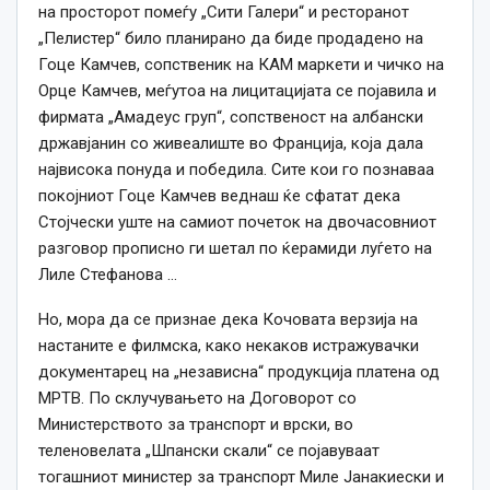
на просторот помеѓу „Сити Галери“ и ресторанот
„Пелистер“ било планирано да биде продадено на
Гоце Камчев, сопственик на КАМ маркети и чичко на
Орце Камчев, меѓутоа на лицитацијата се појавила и
фирмата „Амадеус груп“, сопственост на албански
државјанин со живеалиште во Франција, која дала
највисока понуда и победила. Сите кои го познаваа
покојниот Гоце Камчев веднаш ќе сфатат дека
Стојчески уште на самиот почеток на двочасовниот
разговор прописно ги шетал по ќерамиди луѓето на
Лиле Стефанова …
Но, мора да се признае дека Кочовата верзија на
настаните е филмска, како некаков истражувачки
документарец на „независна“ продукција платена од
МРТВ. По склучувањето на Договорот со
Министерството за транспорт и врски, во
теленовелата „Шпански скали“ се појавуваат
тогашниот министер за транспорт Миле Јанакиески и