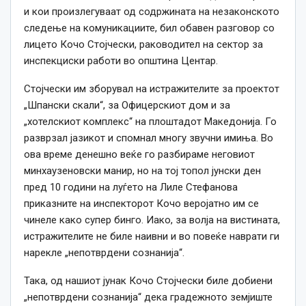
и кои произлегуваат од содржината на незаконското
следење на комуникациите, бил обавен разговор со
лицето Кочо Стојчески, раководител на сектор за
инспекциски работи во општина Центар.
Стојчески им зборувал на истражителите за проектот
„Шпански скали“, за Офицерскиот дом и за
„хотелскиот комплекс“ на плоштадот Македонија. Го
разврзал јазикот и спомнал многу звучни имиња. Во
ова време денешно веќе го разбираме неговиот
минхаузеновски манир, но на тој топол јунски ден
пред 10 години на луѓето на Лиле Стефанова
приказните на инспекторот Кочо веројатно им се
чинеле како супер бинго. Иако, за волја на вистината,
истражителите не биле наивни и во повеќе наврати ги
нарекле „непотврдени сознанија“.
Така, од нашиот јунак Кочо Стојчески биле добиени
„непотврдени сознанија“ дека градежното земјиште