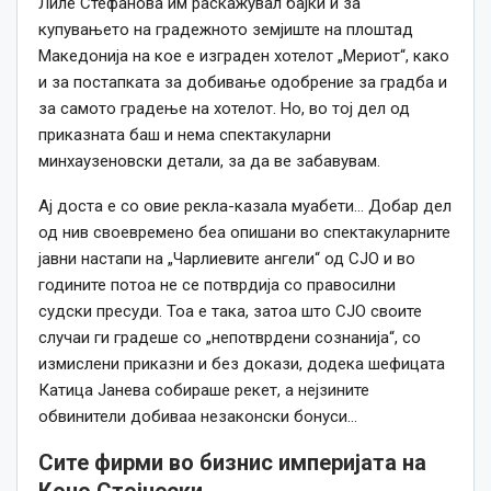
Лиле Стефанова им раскажувал бајки и за
купувањето на градежното земјиште на плоштад
Македонија на кое е изграден хотелот „Мериот“, како
и за постапката за добивање одобрение за градба и
за самото градење на хотелот. Но, во тој дел од
приказната баш и нема спектакуларни
минхаузеновски детали, за да ве забавувам.
Ај доста е со овие рекла-казала муабети… Добар дел
од нив своевремено беа опишани во спектакуларните
јавни настапи на „Чарлиевите ангели“ од СЈО и во
годините потоа не се потврдија со правосилни
судски пресуди. Тоа е така, затоа што СЈО своите
случаи ги градеше со „непотврдени сознанија“, со
измислени приказни и без докази, додека шефицата
Катица Јанева собираше рекет, а нејзините
обвинители добиваа незаконски бонуси…
Сите фирми во бизнис империјата на