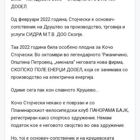
ДООЕЛ.
Од февруари 2022 година, Стојчески е основач-
сопственик на Друштво за производство, трговија и
услуги СИДРА М.Т.В. ДОО Скопје.
Таа 2022 година била особено плодна за Кочо
Стојчески. Во октомври во легендарното ’Ржаничино,
Општина Петровец, „никнала“ неговата нова фирма,
СКОПСКО ПОЛЕ ЕНЕРЏИ ДООЕЛ, која се занимава со
производство на електрична енергија.
Одиме сега пак кон славното Крушево…
Кочо Стојчески некако е поврзан и со
Планинарскиот-велосипедски клуб ПАНОРАМА БАЈК,
регистриран како спортско здружение. Немам
податок кое е неговото својство во ова здружение.
Но, тој е основач-сопственик и на крушевската