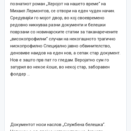
познатиот роман „Херојот на нашето време“ на
Михаил Лермонтов, се отвори на еден чуден начин.
Средувајќи го мојот двор, во кој своевремено
редовно никнуваа разни документи и белешки
поврзани со новинарските статии за таканаречените
„високопрофилни“ случаи на некогашното трагично
нископрофилно Специјално јавно обвинителство,
деновиве наидов на еден нов, а сепак стар документ.
Нов е зашто прв пат го гледам. Веројатно сум го
затурил во некое ќоше, во некој стар, заборавен
фолдер …
Документот носи наслов „Службена белешка“.