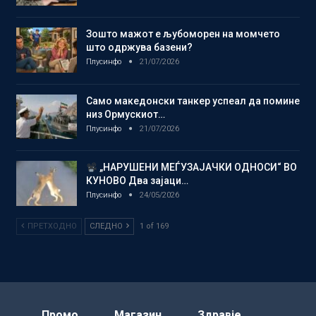
Зошто мажот е љубоморен на момчето
што одржува базени?
Плусинфо
21/07/2026
Само македонски танкер успеал да помине
низ Ормускиот…
Плусинфо
21/07/2026
„НАРУШЕНИ МЕЃУЗАЈАЧКИ ОДНОСИ“ ВО
КУНОВО Два зајаци…
Плусинфо
24/05/2026
ПРЕТХОДНО
СЛЕДНО
1 of 169
Промо
Магазин
Здравје