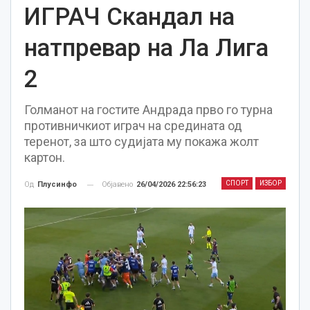
ИГРАЧ Скандал на
натпревар на Ла Лига
2
Голманот на гостите Андрада прво го турна
противничкиот играч на средината од
теренот, за што судијата му покажа жолт
картон.
СПОРТ
ИЗБОР
Објавено
26/04/2026 22:56:23
Од
Плусинфо