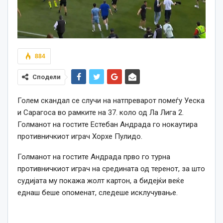
884
Сподели
Голем скандал се случи на натпреварот помеѓу Уеска
и Сарагоса во рамките на 37. коло од Ла Лига 2.
Голманот на гостите Естебан Андрада го нокаутира
противничкиот играч Хорхе Пулидо.
Голманот на гостите Андрада прво го турна
противничкиот играч на средината од теренот, за што
судијата му покажа жолт картон, а бидејќи веќе
еднаш беше опоменат, следеше исклучување.