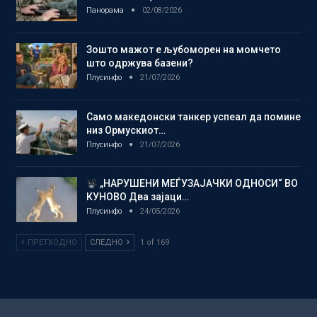
Панорама
02/08/2026
Зошто мажот е љубоморен на момчето
што одржува базени?
Плусинфо
21/07/2026
Само македонски танкер успеал да помине
низ Ормускиот…
Плусинфо
21/07/2026
„НАРУШЕНИ МЕЃУЗАЈАЧКИ ОДНОСИ“ ВО
КУНОВО Два зајаци…
Плусинфо
24/05/2026
ПРЕТХОДНО
СЛЕДНО
1 of 169