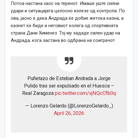
Потоа настана хаос на теренот. Имаше уште силни
удари и ситуацијата целосно излезе од контрола. По
ова, јасно е дека Андрада ќе добие жетока казна, а
казнет ќе биде и неговиот колега од спортивната
страна Дани Хименез. Тој му зададе силен удар на
Андрада, кога застана во одбрана на соиграчот.
Puñetazo de Esteban Andrada a Jorge
Pulido tras ser expulsado en el Huesca –
Real Zaragoza
pic.twitter.com/vjNQcCfb0q
— Lorenzo Gelardo (@LorenzoGelardo_)
April 26, 2026