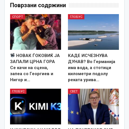
Поврзани содржини
СПОРТ
ГЛОБУС
НОВАК ЃОКОВИЌ ЈА
КАДЕ ИСЧЕЗНУВА
ЗАПАЛИ ЦРНА ГОРА
ДУНАВ? Во Германија
Се качи на сцена,
има вода, а стотици
запеа со Георгиев и
километри подолу
Нигор и…
реката урива…
ГЛОБУС
СВЕТ