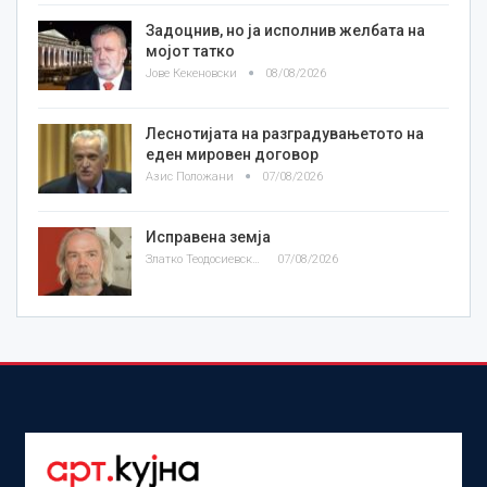
Задоцнив, но ја исполнив желбата на
мојот татко
Јове Кекеновски
08/08/2026
Леснотијата на разградувањетото на
еден мировен договор
Азис Положани
07/08/2026
Исправена земја
Златко Теодосиевски
07/08/2026