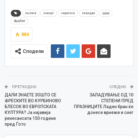
ла лига
нокаут
сарагоса
скандал
удар
фудбал
884
Сподели
ПРЕТХОДНО
СЛЕДНО
ДАЛИ ЗНАЕТЕ ЗОШТО СЕ
ЗАЛАДУВАЊЕ ОД 10
ФРЕСКИТЕ ВО КУРБИНОВО
СТЕПЕНИ ПРЕД
БЛЕСОК ВО ЕВРОПСКАТА
ПРАЗНИЦИТЕ Ладен бран ќе
КУЛТУРА? Ја најавија
донесе врнежи и снег
ренесансата 150 години
пред Ѓото