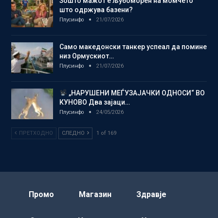
Зошто мажот е љубоморен на момчето
што одржува базени?
Плусинфо
21/07/2026
Само македонски танкер успеал да помине
низ Ормускиот…
Плусинфо
21/07/2026
„НАРУШЕНИ МЕЃУЗАЈАЧКИ ОДНОСИ“ ВО
КУНОВО Два зајаци…
Плусинфо
24/05/2026
ПРЕТХОДНО
СЛЕДНО
1 of 169
Промо
Магазин
Здравје