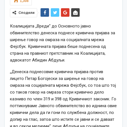
1,308
Сподели
Коалицијата „Вреди“ до Основното јавно
обвинителство денеска поднесе кривична пријава за
ширење говор на омраза на социјалната мрежа
Фејсбук. Кривичната пријава беше поднесена од
страна на правниот претставник на Коалицијата,
адвокатот Абидин Абдуљи.
„Денеска поднесовме кривична пријава против
лицето Петар Богојески за ширење на говор на
омраза на социјалната мрежа Фејсбук, со тоа што тој
со таков говор на омраза стори кривично дело
казниво по член 319 и 398 од Кривичниот законик. Го
поттикнуваме Јавното обвинителство во иднина овие
кривични дела да ги гони по службена должност, по
допир на глас, затоа што истите се јавни и се даваат
и во секои медиуми“, рече Абдуљи на социјалните