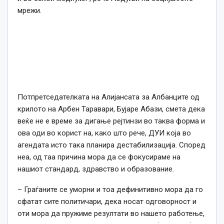
мрежи.
Потпретседателката на Алијансата за Албанците од
крилото на Арбен Таравари, Бујаре Абази, смета дека
веќе не е време за дигање рејтинзи во таква форма и
ова оди во корист на, како што рече, ДУИ која во
агендата исто така планира дестабилизација. Според
неа, од таа причина мора да се фокусираме на
нашиот стандард, здравство и образование.
– Граѓаните се уморни и тоа дефинитивно мора да го
сфатат сите политичари, дека носат одговорност и
оти мора да пружиме резултати во нашето работење,