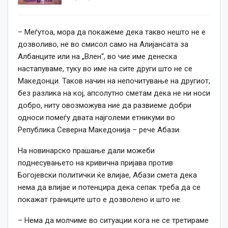
– Меѓутоа, мора да покажеме дека такво нешто не е
дозволиво, не во смисол само на Алијансата за
Албанците или на „Влен“, во чие име денеска
настапуваме, туку во име на сите други што не се
Македонци. Таков начин на непочитување на другиот,
без разлика на кој, апсолутно сметам дека не ни носи
добро, ниту овозможува ние да развиеме добри
односи помеѓу двата најголеми етникуми во
Република Северна Македонија – рече Абази.
На новинарско прашање дали можеби
поднесувањето на кривична пријава против
Богојевски политички ќе влијае, Абази смета дека
нема да влијае и потенцира дека сепак треба да се
покажат границите што е дозволено и што не.
– Нема да молчиме во ситуации кога не се третираме