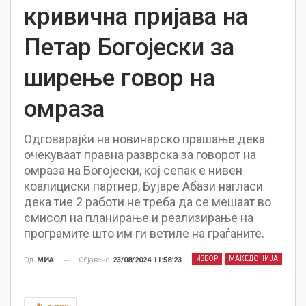
кривична пријава на
Петар Богојески за
ширење говор на
омраза
Одговарајќи на новинарско прашање дека
очекуваат правна разврска за говорот на
омраза на Богојески, кој сепак е нивен
коалициски партнер, Бујаре Абази нагласи
дека тие 2 работи не треба да се мешаат во
смисол на планирање и реализирање на
програмите што им ги ветиле на граѓаните.
ИЗБОР
МАКЕДОНИЈА
Објавено
23/08/2024 11:58:23
Од
МИА