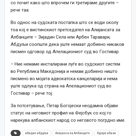
со почит како што впрочем ги третираме другите –
рече таа.
Во однос на судската постапка што се води околу
тоа кој е вистинскиот претседател на Алијансата за
Албанците – Зијадин Села или Арбен Таравари,
Абдуљи соопшти дека уште немаат добиено никаков
писмен одговор од Апелациониот суд во Гостивар.
– Ние немаме инсталирани луѓе во судскиот систем
во Република Македонија и немам добиено ништо
писмено во мојата адвокатска канцеларија и нема
уште одлука од страна на Апелациониот суд во
Гостивар – рече тој.
За потсетување, Петар Богојески неодамна објави
статус на неговиот профил на Фејсбук со кој го
нарекува албанскиот народ со неговото погрдно име.
абидин абдуљи
Алијанса на Албанците
бујаре абази