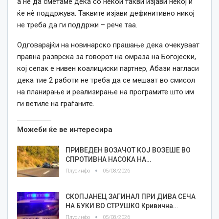
а не да сметаме дека со некои такви изјави некој и
ќе нѐ поддржува. Таквите изјави дефинитивно никој
не треба да ги поддржи – рече таа.
Одговарајќи на новинарско прашање дека очекуваат
правна разврска за говорот на омраза на Богојески,
кој сепак е нивен коалициски партнер, Абази нагласи
дека тие 2 работи не треба да се мешаат во смисол
на планирање и реализирање на програмите што им
ги ветиле на граѓаните.
Можеби ќе ве интересира
ПРИВЕДЕН ВОЗАЧОТ КОЈ ВОЗЕШЕ ВО
СПРОТИВНА НАСОКА НА…
Плусинфо
05/08/2026
СКОПЈАНЕЦ ЗАГИНАЛ ПРИ ДИВА СЕЧА
НА БУКИ ВО СТРУШКО Кривична…
Плусинфо
05/08/2026