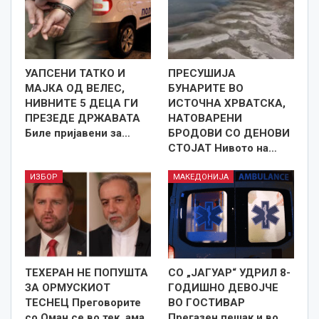
УАПСЕНИ ТАТКО И
ПРЕСУШИЈА
МАЈКА ОД ВЕЛЕС,
БУНАРИТЕ ВО
НИВНИТЕ 5 ДЕЦА ГИ
ИСТОЧНА ХРВАТСКА,
ПРЕЗЕДЕ ДРЖАВАТА
НАТОВАРЕНИ
Биле пријавени за…
БРОДОВИ СО ДЕНОВИ
СТОЈАТ Нивото на…
ИЗБОР
МАКЕДОНИЈА
ТЕХЕРАН НЕ ПОПУШТА
СО „ЈАГУАР“ УДРИЛ 8-
ЗА ОРМУСКИОТ
ГОДИШНО ДЕВОЈЧЕ
ТЕСНЕЦ Преговорите
ВО ГОСТИВАР
со Оман се во тек, ама
Прегазен пешак и во