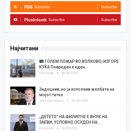
RSS
Subscribe
Subscribe
Plusinfomk
Subscribe
Subscribe
Најчитани
ГОЛЕМ ПОЖАР ВО ВОЛКОВО, ИЗГОРЕ
КУЌА Повреден е еден…
Плусинфо
08/08/2026
Задоцнив, но ја исполнив желбата на
мојот татко
Јове Кекеновски
08/08/2026
„ДЕТЕТО“ НА ФИЛИПЧЕ Е ВНУК НА
ЗАЕВИ, УСЛОВНО ОСУДЕН НА…
Плусинфо
08/08/2026