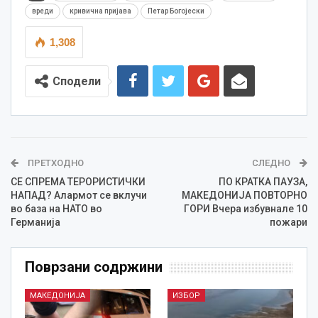
вреди
кривична пријава
Петар Богојески
1,308
Сподели
ПРЕТХОДНО
СЛЕДНО
СЕ СПРЕМА ТЕРОРИСТИЧКИ
ПО КРАТКА ПАУЗА,
НАПАД? Алармот се вклучи
МАКЕДОНИЈА ПОВТОРНО
во база на НАТО во
ГОРИ Вчера избувнале 10
Германија
пожари
Поврзани содржини
МАКЕДОНИЈА
ИЗБОР