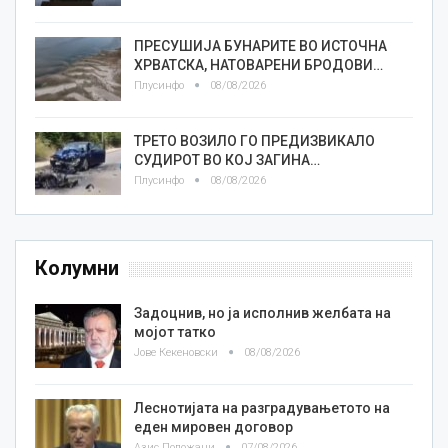
ПРЕСУШИЈА БУНАРИТЕ ВО ИСТОЧНА
ХРВАТСКА, НАТОВАРЕНИ БРОДОВИ…
Плусинфо
08/08/2026
ТРЕТО ВОЗИЛО ГО ПРЕДИЗВИКАЛО
СУДИРОТ ВО КОЈ ЗАГИНА…
Плусинфо
08/08/2026
Колумни
Задоцнив, но ја исполнив желбата на
мојот татко
Јове Кекеновски
08/08/2026
Леснотијата на разградувањетото на
еден мировен договор
Азис Положани
07/08/2026