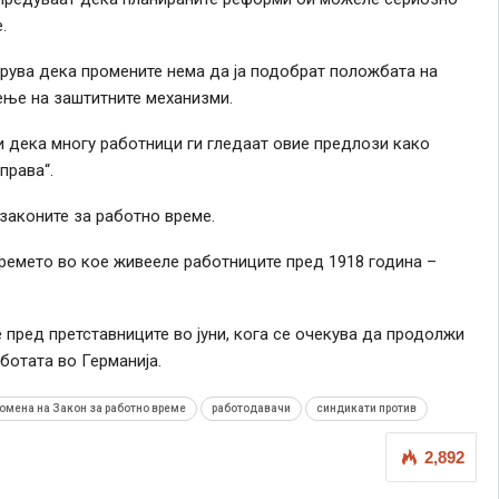
.
рува дека промените нема да ја подобрат положбата на
еење на заштитните механизми.
и дека многу работници ги гледаат овие предлози како
права“.
законите за работно време.
ремето во кое живееле работниците пред 1918 година –
 пред претставниците во јуни, кога се очекува да продолжи
ботата во Германија.
омена на Закон за работно време
работодавачи
синдикати против
2,892