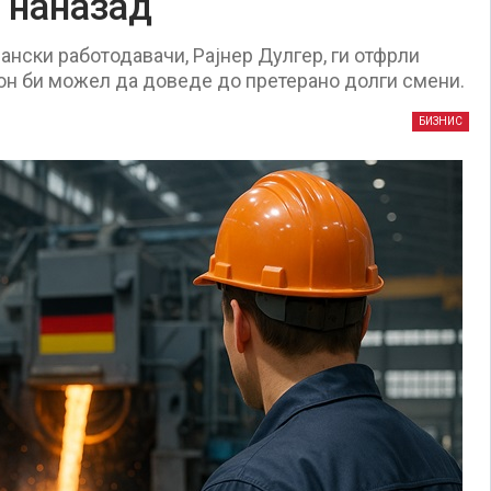
 наназад
нски работодавачи, Рајнер Дулгер, ги отфрли
он би можел да доведе до претерано долги смени.
БИЗНИС