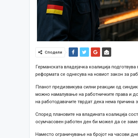
Сподели
Германската владејачка коалиција подготвува 
реформата се однесува на новиот закон за раб
Планот предизвикува силни реакции од синдик
можно намалување на работничките права и до
на работодавачите тврдат дека нема причина з
Според плановите на владината коалиција сос
осумчасовен работен ден би можел да се заме
Наместо ограничување на бројот на часови дн