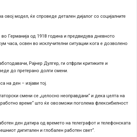
на овој модел, ќе спроведе детален дијалог со социјалните
 во Германија од 1918 година и предвидува дневното
ум часа, освен во исклучителни ситуации кога е дозволено
ботодавачи, Рајнер Дулгер, ги отфрли критиките и
еде до претерано долги смени.
а на ден – изјави тој.
аторски смени се „целосно неоправдани“ и дека целта на
 работно време“ што ќе овозможи поголема флексибилност
аботен ден датира од времето на телеграфот и телефонската
ешниот дигитален и глобален работен свет“.