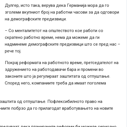
Дулгер, исто така, верува дека Германија мора да го
зголеми вкупниот број на работни часови за да одговори
на демографските предизвици.
– Со менталитетот на општеството кое работи со
скратено работно време, нема да можеме да ги
надминеме демографските предизвици што се пред нас –
рече тој.
Покрај реформата на работното време, претседателот на
здружението на работодавачи бара и промени во
законите што ја регулираат заштитата од отпуштање.
Според него, компаниите треба да имаат поголема
.
 заштита од отпуштање. Пофлексибилното право на
иите побрзо да го прилагодат вработувањето на новите
упредуваат дека планираните реформи би можеле сериозно