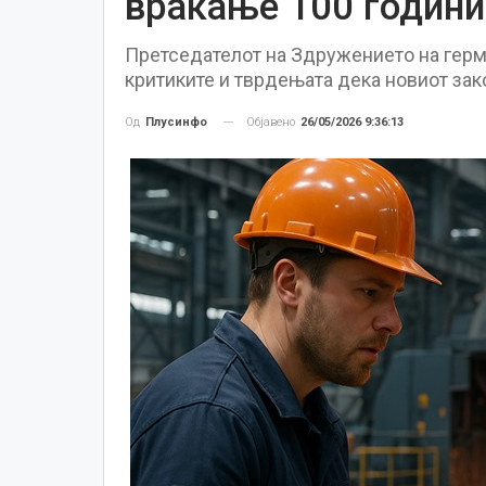
враќање 100 години
Претседателот на Здружението на герма
критиките и тврдењата дека новиот зак
Објавено
26/05/2026 9:36:13
Од
Плусинфо