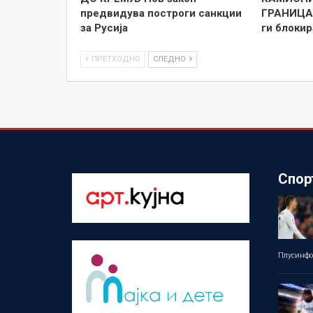
предвидува построги санкции
ГРАНИЦА 
за Русија
ги блоки
ПРЕТХОДНО
СЛЕДНО
Спор
Плусинф