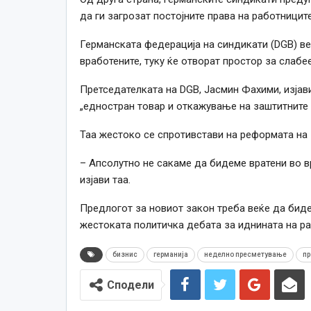
да ги загрозат постојните права на работниците
Германската федерација на синдикати (DGB) ве
вработените, туку ќе отворат простор за слаб
Претседателката на DGB, Јасмин Фахими, изјав
„едностран товар и откажување на заштитните 
Таа жестоко се спротивстави на реформата на 
– Апсолутно не сакаме да бидеме вратени во в
изјaви таа.
Предлогот за новиот закон треба веќе да биде
жестоката политичка дебата за иднината на ра
бизнис
германија
неделно пресметување
пр
Сподели