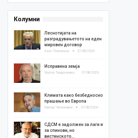
Колумни
Леснотијата на
разградувањетото на еден
мировен договор
Азис Положани
07/08/2026
Исправена земја
Златко Теодосиевски
07/08/2026
Климата како безбедносно
прашање во Европа
Ивица Челиковиќ
07/08/2026
СДСМ е задолжен за лаги и
за спинови, но
вистинското…