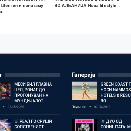
Шенген и понатаму
ВО АЛБАНИЈА Нова lifestyle…
ра…
т
Галерија
МЕСИ БИЛ ГЛАВНА
GREEN COAST 
ЦЕЛ, РОНАЛДО
НОСИ NAMMOS
ПРОГОНУВАН НА
HOTELS & RES
МУНДИЈАЛОТ…
ВО…
о
07/08/2026
Плусинфо
07/08/2026
РЕАЛ ГО СРУШИ
ДУО ОД
СОПСТВЕНИОТ
СОНИШТАТА: 