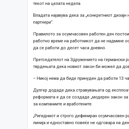
текот на целата недела.
Владата најавува дека за „конкретниот дизајн 
партнери“.
Правилото за осумчасовен работен ден постои
работно време на работникот да не надмине ос
да се работи до десет часа дневно.
Претседателот на Здружението на германски ра
тврдењата дека новиот закон би можел да дов
– Никој нема да биде принуден да работи 13 час
Дулгер додаде дека стравувањата од експлоат
реформата е да се создаде „модерен закон за
за компаниите и вработените.
„Ригидниот и строго дефиниран осумчасовен р
линија и едноставно повеќе не одговара на ден