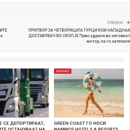
СЛЕДНО
ИТЕ
ПРИТВОР ЗА ЧЕТВОРИЦАТА ТУРЦИ КОИ НАПАДНАА
 е
ДОСТАВУВАЧ ВО СКОПЈЕ Прво удриле во неговиот
мотор, па го натепале
БИЗНИС
Е СЕ ДЕПОРТИРААТ,
GREEN COAST ГО НОСИ
ТЕ ОСТАНУВААТ НА
NAMMOS HOTELS & RESORTS