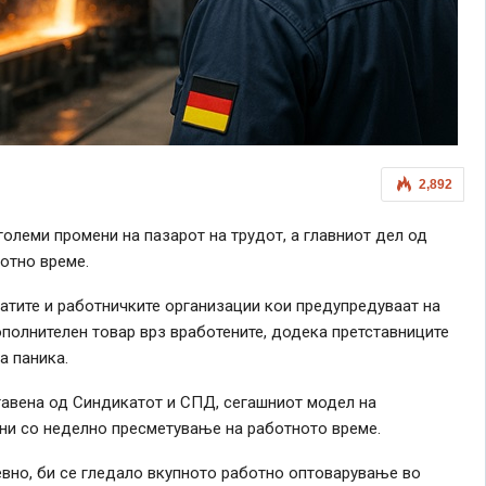
2,892
големи промени на пазарот на трудот, а главниот дел од
отно време.
атите и работничките организации кои предупредуваат на
полнителен товар врз вработените, додека претставниците
а паника.
тавена од Синдикатот и СПД, сегашниот модел на
ни со неделно пресметување на работното време.
евно, би се гледало вкупното работно оптоварување во