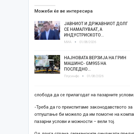
Можеби ќе ве интересира
ЈАВНИОТ И ДРЖАВНИОТ ДОЛГ
СЕ НАМАЛУВААТ, А
ИНДУСТРИСКОТО…
МИА
01/08/2026
НАЈНОВАТА ВЕРЗИЈА НА ГРИН
МАШИНС- GM955 НА
ПОСЛЕДНО…
Плусинфо
01/08/2026
слобода да се прилагодат на пазарните услови
-Треба да го преиспитаме законодавството за
отпуштање би можело да им помогне на компан
пазарни услови и можности – вели тој.
Од друга страна, германските синдикати пред