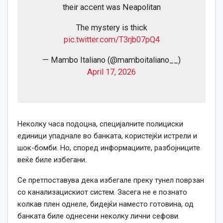
their accent was Neapolitan
The mystery is thick
pic.twitter.com/T3rjb07pQ4
— Mambo Italiano (@mamboitaliano__)
April 17, 2026
Неколку часа подоцна, специјалните полициски
единици упаднале во банката, користејќи истрели и
шок-бомби. Но, според информациите, разбојниците
веќе биле избегани.
Се претпоставува дека избегале преку тунел поврзан
со канализацискиот систем. Засега не е познато
колкав плен однеле, бидејќи наместо готовина, од
банката биле однесени неколку лични сефови.