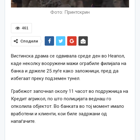
Фото: Принтскрин
461
Сподели
Вистинска драма се одвивала среде ден во Неапол,
каде неколку вооружени мажи ограбиле филијала на
банка и држеле 25 луѓе како заложници, пред да
избегаат преку подземен тунел.
Грабежот започнал околу 11 часот во подружница на
Кредит агрикол, по што полицијата веднаш го
опколила објектот. Во банката во тој момент имало
вработени и клиенти, кои биле задржани од
напаѓачите.