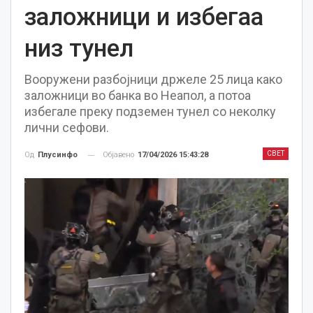
заложници и избегаа
низ тунел
Вооружени разбојници држеле 25 лица како
заложници во банка во Неапол, а потоа
избегале преку подземен тунел со неколку
лични сефови.
СВЕТ
Објавено
17/04/2026 15:43:28
Од
Плусинфо