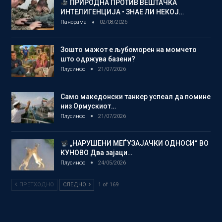
ПРИРОДНА ПРОТИВ ВЕШТАЧКА
ИНТЕЛИГЕНЦИЈА • ЗНАЕ ЛИ НЕКОЈ…
Панорама
02/08/2026
Зошто мажот е љубоморен на момчето
што одржува базени?
Плусинфо
21/07/2026
Само македонски танкер успеал да помине
низ Ормускиот…
Плусинфо
21/07/2026
„НАРУШЕНИ МЕЃУЗАЈАЧКИ ОДНОСИ“ ВО
КУНОВО Два зајаци…
Плусинфо
24/05/2026
ПРЕТХОДНО
СЛЕДНО
1 of 169