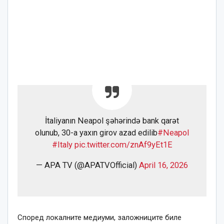
İtaliyanın Neapol şəhərində bank qarət
olunub, 30-a yaxın girov azad edilib
#Neapol
#Italy
pic.twitter.com/znAf9yEt1E
— APA TV (@APATVOfficial)
April 16, 2026
Според локалните медиуми, заложниците биле