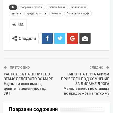
вооружен грабеж
грабеж банка
заложници
италија
Кредит Агрикол
неапол
Полициска акција
461
Сподели
ПРЕТХОДНО
СЛЕДНО
РАСТ ОД 5% НА ЦЕНИТЕ ВО
СИНОТ НА ТЕУТА АРИФИ
ЗЕМЈОДЕЛСТВОТО ВО МАРТ
ПРИВЕДЕН ПОД СОМНЕНИЕ
Најголем скок има кај
ЗА ДИЛАЊЕ ДРОГА
цените на зеленчукот од
Малолетникот во станица
38%
во придружба на татко му
Поврзани содржини