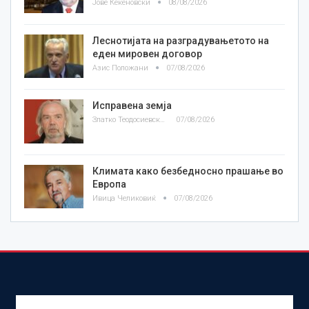
Јове Кекеновски
08/08/2026
Леснотијата на разградувањетото на
еден мировен договор
Азис Положани
07/08/2026
Исправена земја
Златко Теодосиевски
07/08/2026
Климата како безбедносно прашање во
Европа
Ивица Челиковиќ
07/08/2026