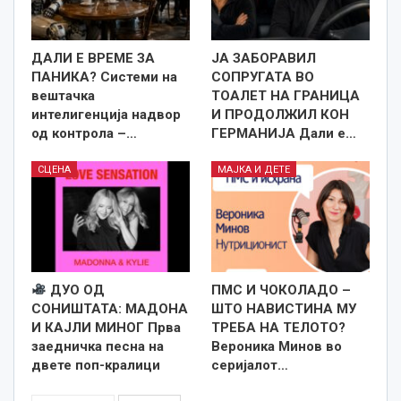
ДАЛИ Е ВРЕМЕ ЗА
ЈА ЗАБОРАВИЛ
ПАНИКА? Системи на
СОПРУГАТА ВО
вештачка
ТОАЛЕТ НА ГРАНИЦА
интелигенција надвор
И ПРОДОЛЖИЛ КОН
од контрола –…
ГЕРМАНИЈА Дали е…
СЦЕНА
МАЈКА И ДЕТЕ
ДУО ОД
ПМС И ЧОКОЛАДО –
СОНИШТАТА: МАДОНА
ШТО НАВИСТИНА МУ
И КАЈЛИ МИНОГ Прва
ТРЕБА НА ТЕЛОТО?
заедничка песна на
Вероника Минов во
двете поп-кралици
серијалот…