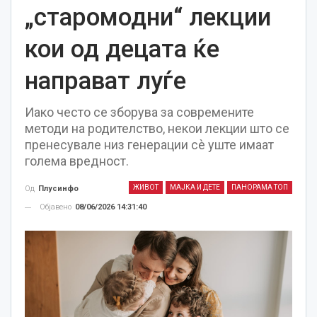
„старомодни“ лекции
кои од децата ќе
направат луѓе
Иако често се зборува за современите
методи на родителство, некои лекции што се
пренесувале низ генерации сè уште имаат
голема вредност.
ЖИВОТ
МАЈКА И ДЕТЕ
ПАНОРАМА ТОП
Од
Плусинфо
Објавено
08/06/2026 14:31:40