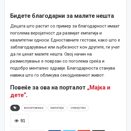
Бидете благодарни за малите нешта
Децата што растат со пример за благодарност имаат
поголема веројатност да развијат емпатија и
квалитетни односи. Едноставните гестови, како што е
заблагодарување или љубезност кон другите, ги учат
да ги ценат малите нешта. Овој начин на
размислување е поврзан со поголема среќа и
подобро ментално здравје. Благодарноста станува
навика што го обликува секојдневниот живот.
Повеќе за ова на порталот
„Мајка и
дете“
.
воспитување
емпатија
семејство
91