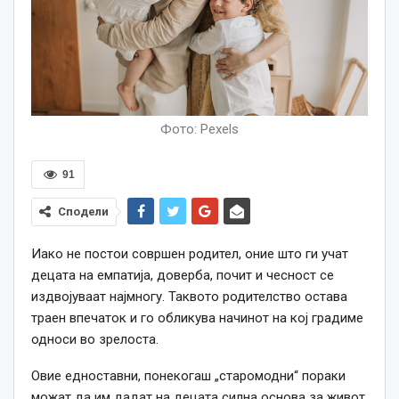
Фото: Pexels
91
Сподели
Иако не постои совршен родител, оние што ги учат
децата на емпатија, доверба, почит и чесност се
издвојуваат најмногу. Таквото родителство остава
траен впечаток и го обликува начинот на кој градиме
односи во зрелоста.
Овие едноставни, понекогаш „старомодни“ пораки
можат да им дадат на децата силна основа за живот.