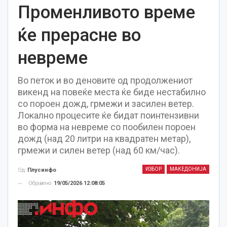
Променливото време
ќе прерасне во
невреме
Во петок и во деновите од продолжениот
викенд на повеќе места ќе биде нестабилно
со пороен дожд, грмежи и засилен ветер.
Локално процесите ќе бидат поинтензивни
во форма на невреме со пообилен пороен
дожд (над 20 литри на квадратен метар),
грмежи и силен ветер (над 60 км/час).
ИЗБОР
МАКЕДОНИЈА
Од
Плусинфо
Објавено
19/05/2026 12:08:05