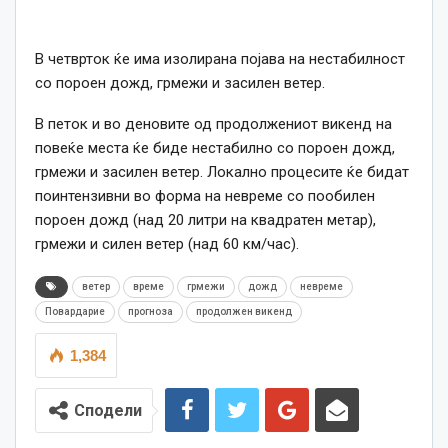
В четврток ќе има изолирана појава на нестабилност
со пороен дожд, грмежи и засилен ветер.
В петок и во деновите од продолжениот викенд на
повеќе места ќе биде нестабилно со пороен дожд,
грмежи и засилен ветер. Локално процесите ќе бидат
поинтензивни во форма на невреме со пообилен
пороен дожд (над 20 литри на квадратен метар),
грмежи и силен ветер (над 60 км/час).
ветер
време
грмежи
дожд
невреме
Повардарие
прогноза
продолжен викенд
1,384
Сподели