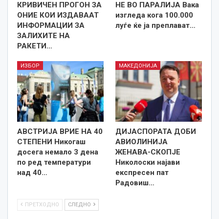
КРИВИЧЕН ПРОГОН ЗА
НЕ ВО ПАРАЛИЈА Вака
ОНИЕ КОИ ИЗДАВААТ
изгледа кога 100.000
ИНФОРМАЦИИ ЗА
луѓе ќе ја преплават…
ЗАЛИХИТЕ НА
РАКЕТИ…
ИЗБОР
МАКЕДОНИЈА
АВСТРИЈА ВРИЕ НА 40
ДИЈАСПОРАТА ДОБИ
СТЕПЕНИ Никогаш
АВИОЛИНИЈА
досега немало 3 дена
ЖЕНАВА-СКОПЈЕ
по ред температури
Николоски најави
над 40…
експресен пат
Радовиш…
ПРЕТХОДНО
СЛЕДНО