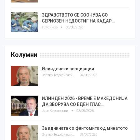
ЗДРАВСТВОТО СЕ СООЧУВА СО
СЕРИОЗЕН НЕДОСТИГ НА КАДАР…
Плусинфо
05/08/2026
Колумни
Илинденски асоцијации
Златко Теодосиевски
04/08/2026
ИЛИНДЕН 2026 • ВРЕМЕ Е МАКЕДОНИЈА
ДА ЗБОРУВА СО ЕДЕН ГЛАС…
Јове Кекеновски
03/08/2026
За иднината со фантомите од минатото
Златко Теодосиевски
31/07/2026