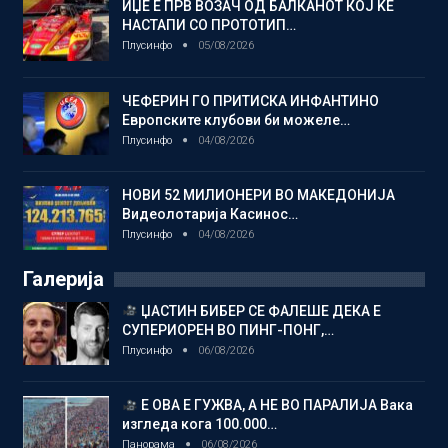
ИЏЕ Е ПРВ ВОЗАЧ ОД БАЛКАНОТ КОЈ ЌЕ
НАСТАПИ СО ПРОТОТИП…
Плусинфо
05/08/2026
ЧЕФЕРИН ГО ПРИТИСКА ИНФАНТИНО
Европските клубови би можеле…
Плусинфо
04/08/2026
НОВИ 52 МИЛИОНЕРИ ВО МАКЕДОНИЈА
Видеолотарија Касинос…
Плусинфо
04/08/2026
Галерија
ЏАСТИН БИБЕР СЕ ФАЛЕШЕ ДЕКА Е
СУПЕРИОРЕН ВО ПИНГ-ПОНГ,…
Плусинфо
06/08/2026
Е ОВА Е ГУЖВА, А НЕ ВО ПАРАЛИЈА Вака
изгледа кога 100.000…
Панорама
06/08/2026