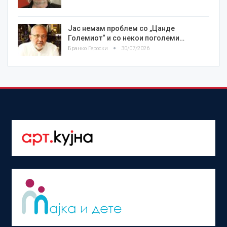
Јас немам проблем со „Цанде
Големиот“ и со некои поголеми…
Бранко Героски
30/07/2026