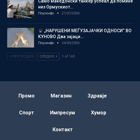
Само македонски танкер успеал да помине
низ Ормускиот…
Плусинфо
21/07/2026
„НАРУШЕНИ МЕЃУЗАЈАЧКИ ОДНОСИ“ ВО
КУНОВО Два зајаци…
Плусинфо
24/05/2026
ПРЕТХОДНО
СЛЕДНО
1 of 169
Промо
Магазин
Здравје
Спорт
Импресум
Хумор
Контакт