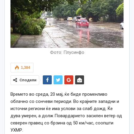
Фото: Плусинфо
1,384
Сподели
Времето во среда, 20 мај, ќе биде променливо
облачно со сончеви периоди. Во крајните западни и
источни региони ќе има услови за слаб дожд. Ќе
дува умерен, а долж Повардарието засилен ветер од
северен правец со брзина од 50 км/час, соопшти
УХМР.