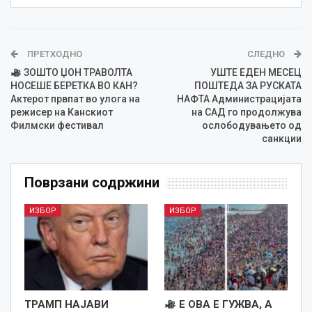
ПРЕТХОДНО
СЛЕДНО
ЗОШТО ЏОН ТРАВОЛТА
УШТЕ ЕДЕН МЕСЕЦ
НОСЕШЕ БЕРЕТКА ВО КАН?
ПОШТЕДА ЗА РУСКАТА
Актерот првпат во улога на
НАФТА Администрацијата
режисер на Канскиот
на САД го продолжува
Филмски фестивал
ослободувањето од
санкции
Поврзани содржини
ИЗБОР
ИЗБОР
ТРАМП НАЈАВИ
Е ОВА Е ГУЖВА, А