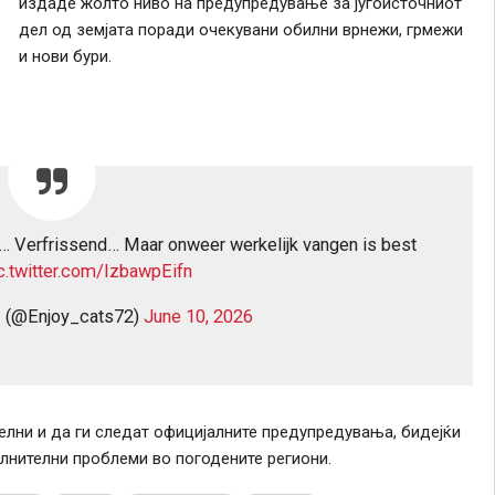
издаде жолто ниво на предупредување за југоисточниот
дел од земјата поради очекувани обилни врнежи, грмежи
и нови бури.
r… Verfrissend… Maar onweer werkelijk vangen is best
c.twitter.com/IzbawpEifn
(@Enjoy_cats72)
June 10, 2026
телни и да ги следат официјалните предупредувања, бидејќи
нителни проблеми во погодените региони.