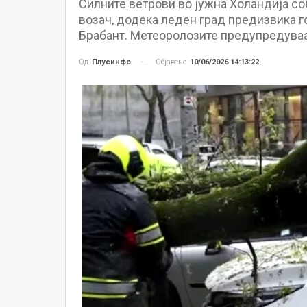
Силните ветрови во јужна Холандија со
возач, додека леден град предизвика г
Брабант. Метеоролозите предупредуваа
Објавено
10/06/2026 14:13:22
Од
Плусинфо