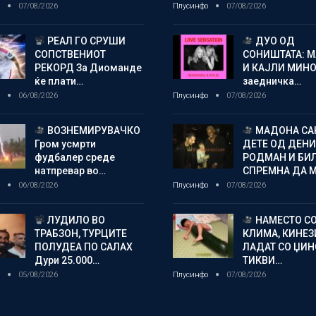
о
07/08/2026
Плусинфо
07/08/2026
РЕАЛ ГО СРУШИ
ДУО ОД
СОПСТВЕНИОТ
СОНИШТАТА: 
РЕКОРД За Диоманде
И КАЈЛИ МИНО
ќе плати…
заедничка…
о
06/08/2026
Плусинфо
07/08/2026
ВОЗНЕМИРУВАЧКО
МАДОНА СА
Гром усмрти
ДЕТЕ ОД ДЕНИ
фудбалер среде
РОДМАН И БИ
натпревар во…
СПРЕМНА ДА 
о
06/08/2026
Плусинфо
07/08/2026
ЛУДИЛО ВО
НАМЕСТО С
ТРАБЗОН, ТУРЦИТЕ
КЛИМА, КИНЕЗ
ПОЛУДЕА ПО САЛАХ
ЛАДАТ СО ЏИ
Дури 25.000…
ТИКВИ…
о
05/08/2026
Плусинфо
07/08/2026