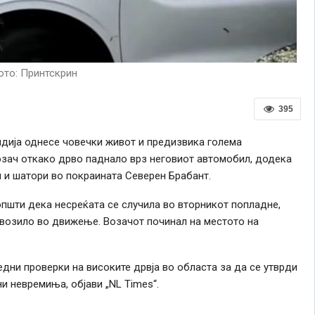
то: Принтскрин
395
ндија однесе човечки живот и предизвика голема
возач откако дрво паднало врз неговиот автомобил, додека
 и шатори во покраината Северен Брабант.
пшти дека несреќата се случила во вторникот попладне,
 возило во движење. Возачот починал на местото на
редни проверки на високите дрвја во областа за да се утврди
и невремиња, објави „NL Times“.