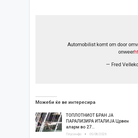
Automobilist komt om door omv
onweer
h
— Fred Vellek
Можеби ќе ве интересира
ТОПЛОТНИОТ БРАН ЈА
ПАРАЛИЗИРА ИТАЛИЈА Црвен
аларм во 27…
Плусинфо
05/08/2026