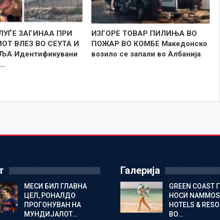
ЛУЃЕ ЗАГИНАА ПРИ
ИЗГОРЕ ТОВАР ПИЛИЊА ВО
ОТ ВЛЕЗ ВО СЕУТА И
ПОЖАР ВО КОМБЕ Македонско
ЉА Идентификувани
возило се запали во Албанија
6…
т
Галерија
МЕСИ БИЛ ГЛАВНА
GREEN COAST 
ЦЕЛ, РОНАЛДО
НОСИ NAMMOS
ПРОГОНУВАН НА
HOTELS & RES
МУНДИЈАЛОТ…
ВО…