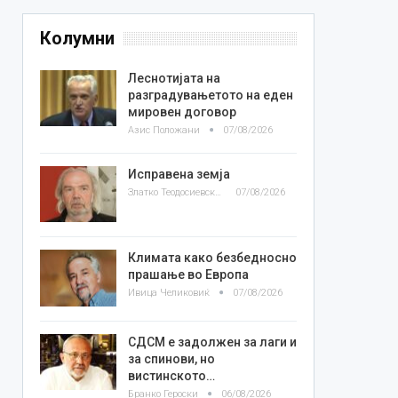
Колумни
Леснотијата на
разградувањетото на еден
мировен договор
Азис Положани
07/08/2026
Исправена земја
Златко Теодосиевски
07/08/2026
Климата како безбедносно
прашање во Европа
Ивица Челиковиќ
07/08/2026
СДСМ е задолжен за лаги и
за спинови, но
вистинското…
Бранко Героски
06/08/2026