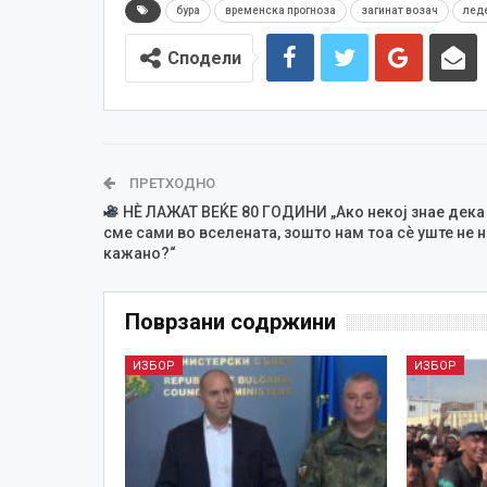
бура
временска прогноза
загинат возач
леде
Сподели
ПРЕТХОДНО
НЀ ЛАЖАТ ВЕЌЕ 80 ГОДИНИ „Ако некој знае дека
сме сами во вселената, зошто нам тоа сѐ уште не н
кажано?“
Поврзани содржини
ИЗБОР
ИЗБОР