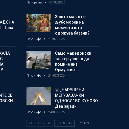
Панорама
02/08/2026
Зошто мажот е
МАДОНА
љубоморен на
Г Прва
момчето што
одржува базени?
Плусинфо
21/07/2026
КАЛА
Само македонски
С
танкер успеал да
ЛА
помине низ
МУ…
Ормускиот…
Плусинфо
21/07/2026
О
„НАРУШЕНИ
ИТЕ СЕ
МЕЃУЗАЈАЧКИ
НОВСКИ
ОДНОСИ“ ВО КУНОВО
Два зајаци…
Плусинфо
24/05/2026
ПРЕТХОДНО
СЛЕДНО
1 of 169