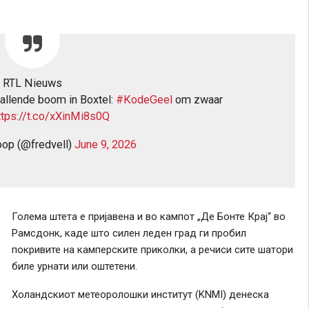
RTL Nieuws
allende boom in Boxtel:
#KodeGeel
om zwaar
ttps://t.co/xXinMi8s0Q
oop (@fredvell)
June 9, 2026
Голема штета е пријавена и во кампот „Де Бонте Крај“ во
Рамсдонк, каде што силен леден град ги пробил
покривите на камперските приколки, а речиси сите шатори
биле урнати или оштетени.
Холандскиот метеоролошки институт (KNMI) денеска