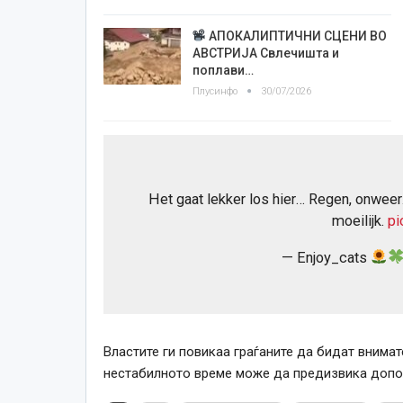
АПОКАЛИПТИЧНИ СЦЕНИ ВО
АВСТРИЈА Свлечишта и
поплави…
Плусинфо
30/07/2026
Het gaat lekker los hier… Regen, onwee
moeilijk.
pi
— Enjoy_cats
Властите ги повикаа граѓаните да бидат внима
нестабилното време може да предизвика допол