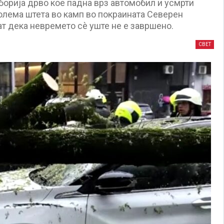
борија дрво кое падна врз автомобил и усмрти
олема штета во камп во покраината Северен
т дека невремето сè уште не е завршено.
СВЕТ