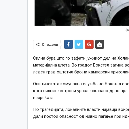
Фо
Сподели
Силна бура што го зафати јужниот дел на Хола
материјална штета. Во градот Бокстел загина 
леден град оштетил бројни камперски приколки
Општинската комунална служба во Бокстел соо
кога силните ветрови урнале скапано дрво врз
несреќата.
По трагедијата, локалните власти најавија вон
дали постои опасност од нивно паѓање при идн