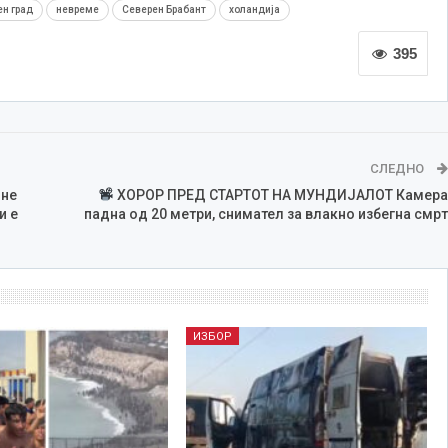
н град
невреме
Северен Брабант
холандија
395
СЛЕДНО
 не
ХОРОР ПРЕД СТАРТОТ НА МУНДИЈАЛОТ Камера
и е
падна од 20 метри, снимател за влакно избегна смрт
ИЗБОР