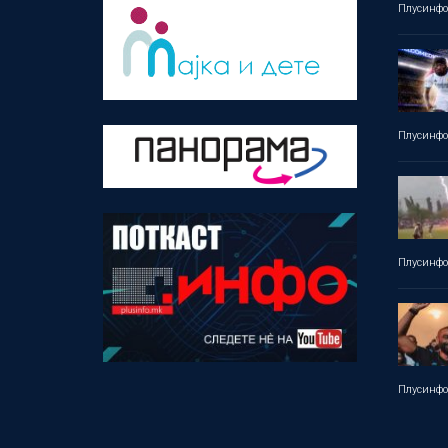
Плусинф
Плусинф
Плусинф
Плусинф