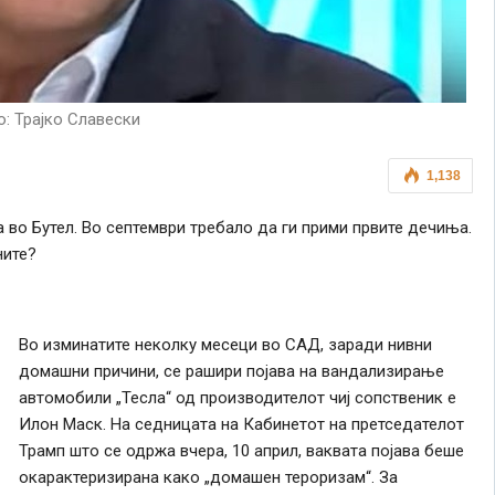
: Трајко Славески
1,138
во Бутел. Во септември требало да ги прими првите дечиња.
ните?
Во изминатите неколку месеци во САД, заради нивни
домашни причини,
се
рашири појава на вандализирање
автомобили „Тесла“ од производителот чиј сопственик е
Илон Маск. На седницата на Кабинетот на претседателот
Трамп што
се
одржа вчера, 10 април, ваквата појава беше
окарактеризирана
како
„домашен тероризам“. За