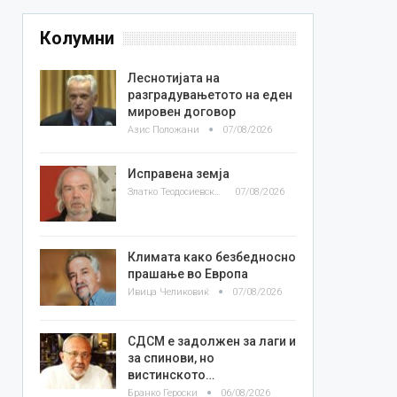
Колумни
Леснотијата на
разградувањетото на еден
мировен договор
Азис Положани
07/08/2026
Исправена земја
Златко Теодосиевски
07/08/2026
Климата како безбедносно
прашање во Европа
Ивица Челиковиќ
07/08/2026
СДСМ е задолжен за лаги и
за спинови, но
вистинското…
Бранко Героски
06/08/2026