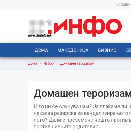
УСЛОВИ
ДОМА
МАКЕДОНИЈА
БИЗНИС
С
Дома
Избор
Домашен тероризам
Домашен терориза
Што ни се случува нам? Ја плаќаме ли ц
некаква разврска за вандализирањето 
лето? Дали е преземено нешто против в
против нивните родители?