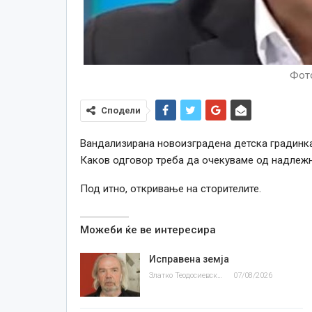
Фото
Сподели
Вандализирана новоизградена детска градинка 
Каков одговор треба да очекуваме од надлеж
Под итно, откривање на сторителите.
Можеби ќе ве интересира
Исправена земја
Златко Теодосиевски
07/08/2026