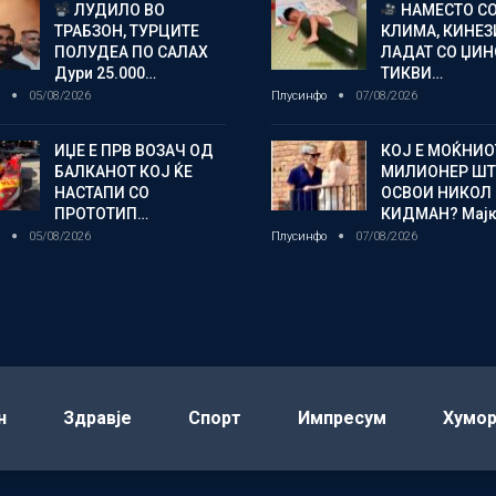
ЛУДИЛО ВО
НАМЕСТО С
ТРАБЗОН, ТУРЦИТЕ
КЛИМА, КИНЕЗ
ПОЛУДЕА ПО САЛАХ
ЛАДАТ СО ЏИ
Дури 25.000…
ТИКВИ…
о
05/08/2026
Плусинфо
07/08/2026
ИЏЕ Е ПРВ ВОЗАЧ ОД
КОЈ Е МОЌНИО
БАЛКАНОТ КОЈ ЌЕ
МИЛИОНЕР ШТ
НАСТАПИ СО
ОСВОИ НИКОЛ
ПРОТОТИП…
КИДМАН? Мај
о
05/08/2026
Плусинфо
07/08/2026
н
Здравје
Спорт
Импресум
Хумо