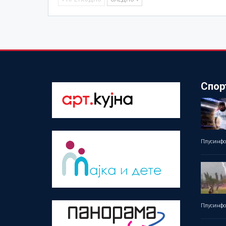
Спор
Плусинф
Плусинф