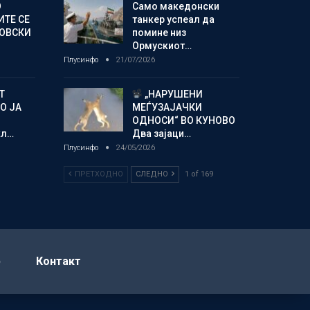
О
Само македонски
ИТЕ СЕ
танкер успеал да
НОВСКИ
помине низ
Ормускиот…
Плусинфо
21/07/2026
Т
„НАРУШЕНИ
О ЈА
МЕЃУЗАЈАЧКИ
ОДНОСИ“ ВО КУНОВО
кл…
Два зајаци…
Плусинфо
24/05/2026
ПРЕТХОДНО
СЛЕДНО
1 of 169
р
Контакт