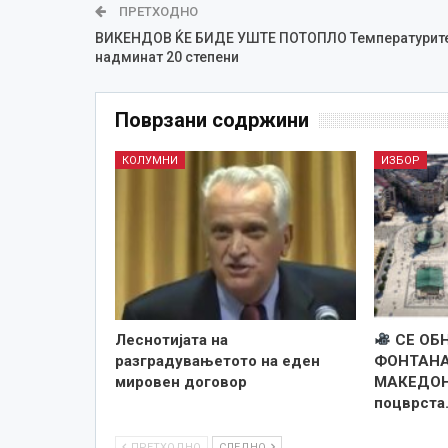
ПРЕТХОДНО
ВИКЕНДОВ ЌЕ БИДЕ УШТЕ ПОТОПЛО Температурите
надминат 20 степени
Поврзани содржини
КОЛУМНИ
ИЗБОР
Леснотијата на
СЕ ОБ
разградувањетото на еден
ФОНТАНА
мировен договор
МАКЕДОН
поцврста
ПРЕТХОДНО
СЛЕДНО