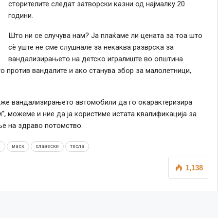
сторителите следат затворски казни од најмалку 20
години
.
Што ни
се
случува нам? Ја плаќаме ли цената за тоа што
сè уште не сме слушнале за некаква разврска за
вандализирањето на детско игралиште во општина
 против вандалите и ако станува збор за малолетници,
може вандализирањето автомобили да го окарактеризира
, можеме и ние да ја користиме истата квалификација за
ње на здраво потомство.
а
маск
славески
тесла
1,138