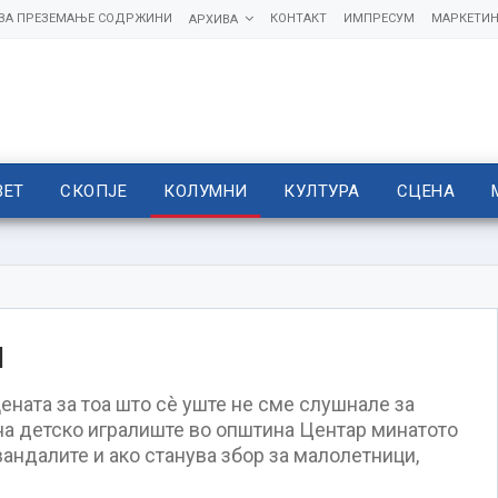
 ЗА ПРЕЗЕМАЊЕ СОДРЖИНИ
КОНТАКТ
ИМПРЕСУМ
МАРКЕТИН
АРХИВА
ВЕТ
СКОПЈЕ
КОЛУМНИ
КУЛТУРА
СЦЕНА
м
ената за тоа што сè уште не сме слушнале за
на детско игралиште во општина Центар минатото
андалите и ако станува збор за малолетници,