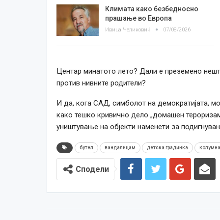
Климата како безбедносно
прашање во Европа
Ивица Челиковиќ
07/08/2026
Центар минатото лето? Дали е преземено нешто
против нивните родители?
И да, кога САД, симболот на демократијата, 
како
тешко кривично дело „домашен тероризам“
уништување на објекти наменети за подигнува
бутел
вандалицам
детска градинка
колумн
Сподели