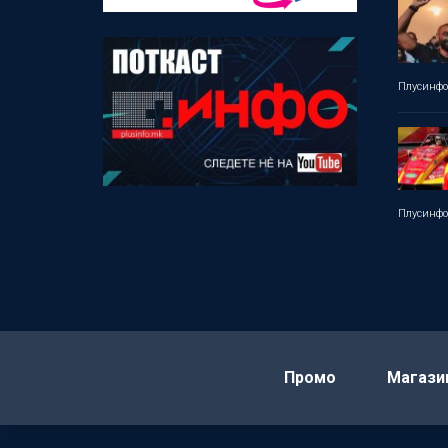
Плусинф
Плусинф
Промо
Магази