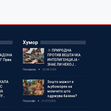
Хумор
ПРИРОДНА
МАДОНА
ПРОТИВ ВЕШТАЧКА
Г Прва
ИНТЕЛИГЕНЦИЈА •
ЗНАЕ ЛИ НЕКОЈ…
Панорама
02/08/2026
КАЛА
Зошто мажот е
С
љубоморен на
ЛА
момчето што
МУ…
одржува базени?
Плусинфо
21/07/2026