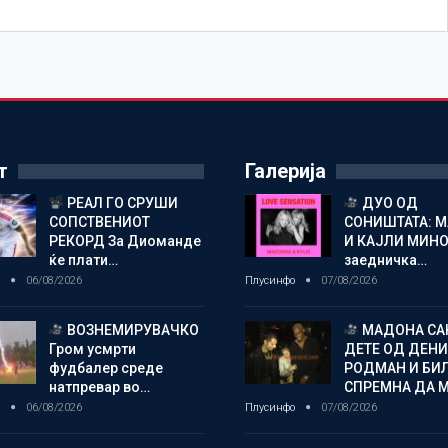
т
Галерија
РЕАЛ ГО СРУШИ
ДУО ОД
СОПСТВЕНИОТ
СОНИШТАТА: 
РЕКОРД За Диоманде
И КАЈЛИ МИНО
ќе плати…
заедничка…
о
06/08/2026
Плусинфо
07/08/2026
ВОЗНЕМИРУВАЧКО
МАДОНА СА
Гром усмрти
ДЕТЕ ОД ДЕНИ
фудбалер среде
РОДМАН И БИ
натпревар во…
СПРЕМНА ДА 
о
06/08/2026
Плусинфо
07/08/2026