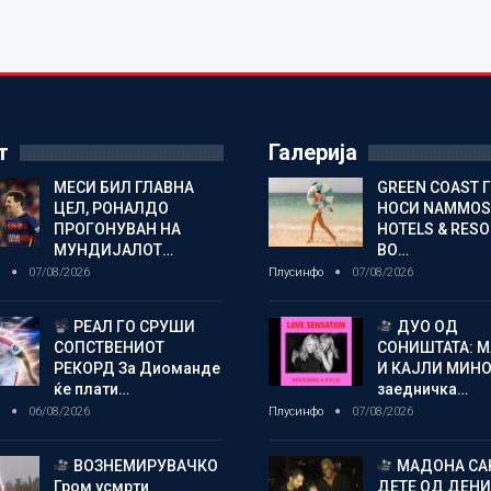
т
Галерија
МЕСИ БИЛ ГЛАВНА
GREEN COAST 
ЦЕЛ, РОНАЛДО
НОСИ NAMMOS
ПРОГОНУВАН НА
HOTELS & RES
МУНДИЈАЛОТ…
ВО…
о
07/08/2026
Плусинфо
07/08/2026
РЕАЛ ГО СРУШИ
ДУО ОД
СОПСТВЕНИОТ
СОНИШТАТА: 
РЕКОРД За Диоманде
И КАЈЛИ МИНО
ќе плати…
заедничка…
о
06/08/2026
Плусинфо
07/08/2026
ВОЗНЕМИРУВАЧКО
МАДОНА СА
Гром усмрти
ДЕТЕ ОД ДЕНИ