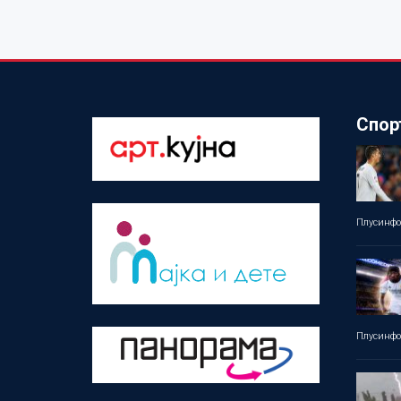
Спор
Плусинф
Плусинф