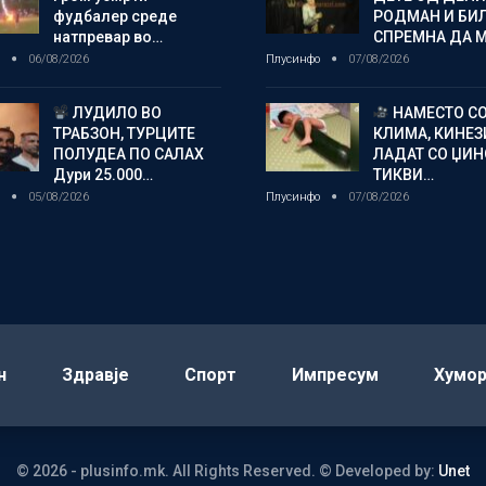
фудбалер среде
РОДМАН И БИ
натпревар во…
СПРЕМНА ДА 
о
06/08/2026
Плусинфо
07/08/2026
ЛУДИЛО ВО
НАМЕСТО С
ТРАБЗОН, ТУРЦИТЕ
КЛИМА, КИНЕЗ
ПОЛУДЕА ПО САЛАХ
ЛАДАТ СО ЏИ
Дури 25.000…
ТИКВИ…
о
05/08/2026
Плусинфо
07/08/2026
н
Здравје
Спорт
Импресум
Хумо
© 2026 - plusinfo.mk. All Rights Reserved.
© Developed by:
Unet