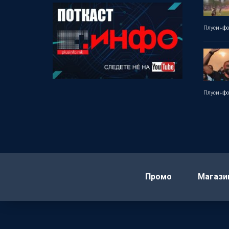
Плусинф
Плусинф
Промо
Магази