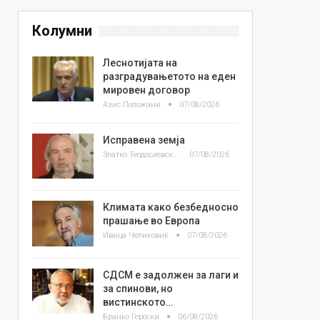
Колумни
Леснотијата на
разградувањетото на еден
мировен договор
Азис Положани
07/08/2026
Исправена земја
Златко Теодосиевски
07/08/2026
Климата како безбедносно
прашање во Европа
Ивица Челиковиќ
07/08/2026
СДСМ е задолжен за лаги и
за спинови, но
вистинското…
Бранко Героски
06/08/2026