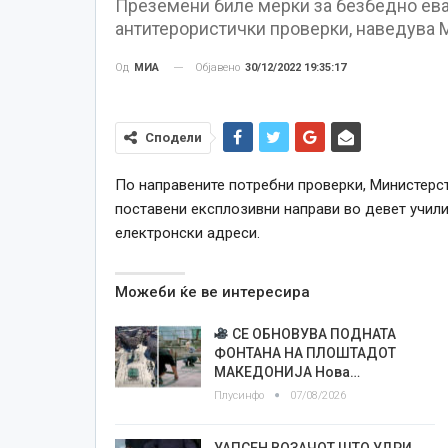
Преземени биле мерки за безбедно ева
антитерористички проверки, наведува 
Објавено
30/12/2022 19:35:17
Од
МИА
Сподели
По направените потребни проверки, Министерст
поставени експлозивни направи во девет учили
електронски адреси.
Можеби ќе ве интересира
СЕ ОБНОВУВА ПОДНАТА
ФОНТАНА НА ПЛОШТАДОТ
МАКЕДОНИЈА Нова…
Плусинфо
07/08/2026
УАПСЕН ВОЗАЧОТ ШТО УДРИ