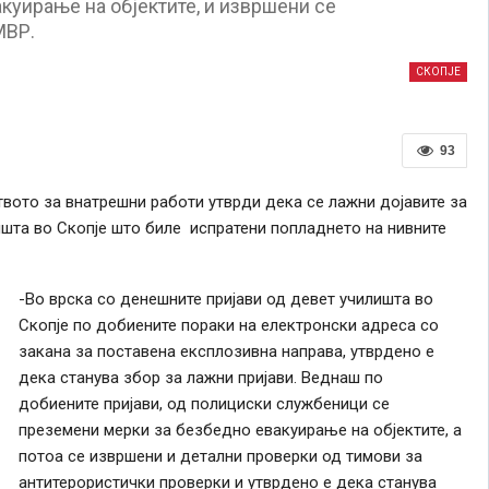
куирање на објектите, и извршени се
МВР.
СКОПЈЕ
93
вото за внатрешни работи утврди дека се лажни дојавите за
шта во Скопје што биле испратени попладнето на нивните
-Во врска со денешните пријави од девет училишта во
Скопје по добиените пораки на електронски адреса со
закана за поставена експлозивна направа, утврдено е
дека станува збор за лажни пријави. Веднаш по
добиените пријави, од полициски службеници се
преземени мерки за безбедно евакуирање на објектите, а
потоа се извршени и детални проверки од тимови за
антитерористички проверки и утврдено е дека станува