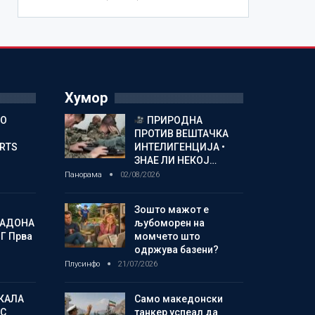
Хумор
ГО
ПРИРОДНА
ПРОТИВ ВЕШТАЧКА
ORTS
ИНТЕЛИГЕНЦИЈА •
ЗНАЕ ЛИ НЕКОЈ…
Панорама
02/08/2026
Зошто мажот е
МАДОНА
љубоморен на
Г Прва
момчето што
одржува базени?
Плусинфо
21/07/2026
КАЛА
Само македонски
С
танкер успеал да