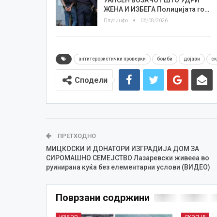
ЖЕНА И ИЗБЕГА Полицијата го…
Плусинфо
06/08/2026
антитерористички проверки
бомби
дојави
ск
Сподели
ПРЕТХОДНО
МИЦКОСКИ И ДОНАТОРИ ИЗГРАДИЈА ДОМ ЗА
СИРОМАШНО СЕМЕЈСТВО Лазаревски живееа во
руинирана куќа без елементарни услови (ВИДЕО)
Поврзани содржини