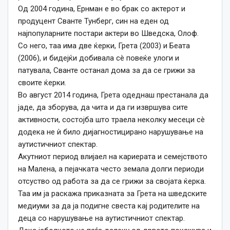
Од 2004 година, Ернман е во брак со актерот и
продуцент Сванте Тунберг, син на еден од
најпопуларните постари актери во Шведска, Олоф.
Со него, таа има две ќерки, Грета (2003) и Беата
(2006), и бидејќи добивала сè повеќе улоги и
патувала, Сванте останал дома за да се грижи за
своите ќерки.
Во август 2014 година, Грета одеднаш престанала да
јаде, да зборува, да чита и да ги извршува сите
активности, состојба што траела неколку месеци сè
додека не ѝ било дијагностицирано нарушување на
аутистичниот спектар.
Акутниот период влијаел на кариерата и семејството
на Малена, а пејачката често земала долги периоди
отсуство од работа за да се грижи за својата ќерка.
Таа им ја раскажа приказната за Грета на шведските
медиуми за да ја подигне свеста кај родителите на
деца со нарушување на аутистичниот спектар.