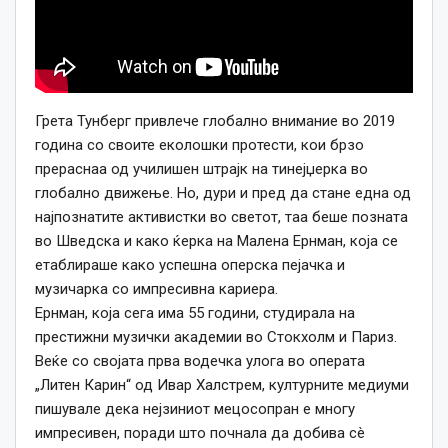
Грета Тунберг привлече глобално внимание во 2019
година со своите еколошки протести, кои брзо
прераснаа од училишен штрајк на тинејџерка во
глобално движење.
Но, дури и пред да стане една од
најпознатите активистки во светот, таа беше позната
во Шведска и како ќерка на Малена Ернман, која се
етаблираше како успешна оперска пејачка и
музичарка со импресивна кариера.
Ернман, која сега има 55 години, студирала на
престижни музички академии во Стокхолм и Париз.
Веќе со својата прва водечка улога во операта
„Литен Карин“ од Ивар Халстрем, културните медиуми
пишувале дека нејзиниот мецосопран е многу
импресивен, поради што почнала да добива сè