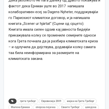
Дека јаболкото не паѓа далеку од дрвото покажува и
фактот дека Ернман уште во 2017 напишала
колаборативен есеј за Dagens Nyheter, поддржувајќи
го Парискиот климатски договор, и ја напишала
книгата „Scener ur hjärtat“ (Сцени од срцето).
Книгата имала силен одѕив кај јавноста бидејќи
прикажувала колку се промениле семејните односи
кога Грета почнала да ја разбира климатската криза
– и одлучила да дејствува, додавајќи колку самата
таа била неинформирана за размерите на
климатската закана.
грета тунберг
Евровизија 2009
мајка на Грета Тунберг
Малена Ернман
оперска пејачка
Сванте Тунберг
шведска