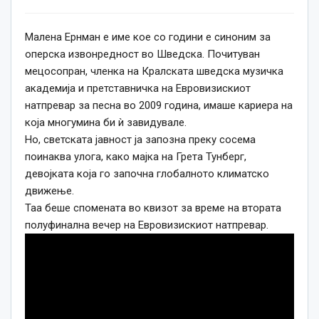
Малена Ернман е име кое со години е синоним за
оперска извонредност во Шведска. Почитуван
мецосопран, членка на Кралската шведска музичка
академија и претставничка на Евровизискиот
натпревар за песна во 2009 година, имаше кариера на
која многумина би ѝ завидувале.
Но, светската јавност ја запозна преку сосема
поинаква улога, како мајка на Грета Тунберг,
девојката која го започна глобалното климатско
движење.
Таа беше спомената во квизот за време на втората
полуфинална вечер на Евровизискиот натпревар.