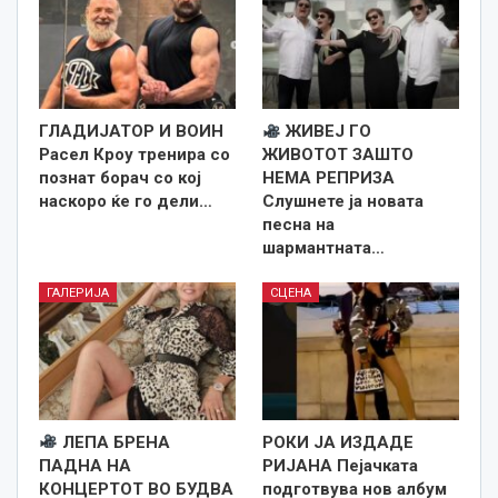
ГЛАДИЈАТОР И ВОИН
ЖИВЕЈ ГО
Расел Кроу тренира со
ЖИВОТОТ ЗАШТО
познат борач со кој
НЕМА РЕПРИЗА
наскоро ќе го дели…
Слушнете ја новата
песна на
шармантната…
ГАЛЕРИЈА
СЦЕНА
ЛЕПА БРЕНА
РОКИ ЈА ИЗДАДЕ
ПАДНА НА
РИЈАНА Пејачката
КОНЦЕРТОТ ВО БУДВА
подготвува нов албум