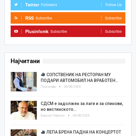
Twitter
Followers
Follow Us
RSS
Subscribe
Subscribe
Plusinfomk
Subscribe
Subscribe
Најчитани
СОПСТВЕНИК НА РЕСТОРАН МУ
ПОДАРИ АВТОМОБИЛ НА ВРАБОТЕН…
Плусинфо
06/08/2026
СДСМ е задолжен за лаги и за спинови,
но вистинското…
Бранко Героски
06/08/2026
ЛЕПА БРЕНА ПАДНА НА КОНЦЕРТОТ