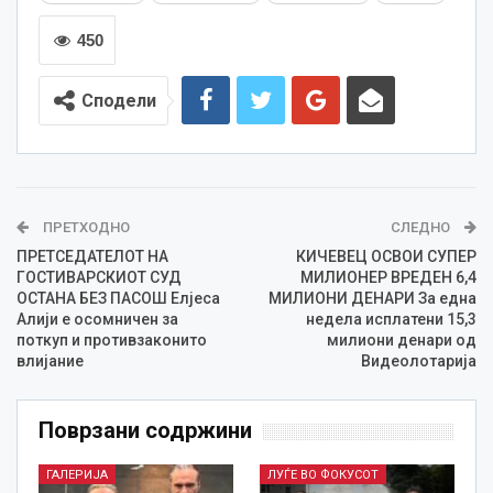
450
Сподели
ПРЕТХОДНО
СЛЕДНО
ПРЕТСЕДАТЕЛОТ НА
КИЧЕВЕЦ ОСВОИ СУПЕР
ГОСТИВАРСКИОТ СУД
МИЛИОНЕР ВРЕДЕН 6,4
ОСТАНА БЕЗ ПАСОШ Елјеса
МИЛИОНИ ДЕНАРИ За една
Алији е осомничен за
недела исплатени 15,3
поткуп и противзаконито
милиони денари од
влијание
Видеолотарија
Поврзани содржини
ГАЛЕРИЈА
ЛУЃЕ ВО ФОКУСОТ