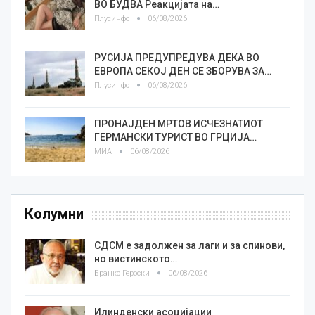
ВО БУДВА Реакцијата на…
Плусинфо
06/08/2026
РУСИЈА ПРЕДУПРЕДУВА ДЕКА ВО
ЕВРОПА СЕКОЈ ДЕН СЕ ЗБОРУВА ЗА…
Плусинфо
06/08/2026
ПРОНАЈДЕН МРТОВ ИСЧЕЗНАТИОТ
ГЕРМАНСКИ ТУРИСТ ВО ГРЦИЈА…
МИА
06/08/2026
Колумни
СДСМ е задолжен за лаги и за спинови,
но вистинското…
Бранко Героски
06/08/2026
Илинденски асоцијации