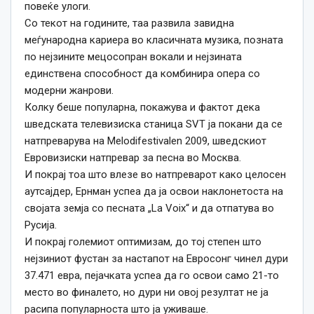
повеќе улоги.
Со текот на годините, таа развила завидна
меѓународна кариера во класичната музика, позната
по нејзините мецосопран вокали и нејзината
единствена способност да комбинира опера со
модерни жанрови.
Колку беше популарна, покажува и фактот дека
шведската телевизиска станица SVT ја покани да се
натпреварува на Melodifestivalen 2009, шведскиот
Евровизиски натпревар за песна во Москва.
И покрај тоа што влезе во натпреварот како целосен
аутсајдер, Ернман успеа да ја освои наклонетоста на
својата земја со песната „La Voix“ и да отпатува во
Русија.
И покрај големиот оптимизам, до тој степен што
нејзиниот фустан за настапот на Евросонг чинел дури
37.471 евра, пејачката успеа да го освои само 21-то
место во финалето, но дури ни овој резултат не ја
расипа популарноста што ја уживаше.