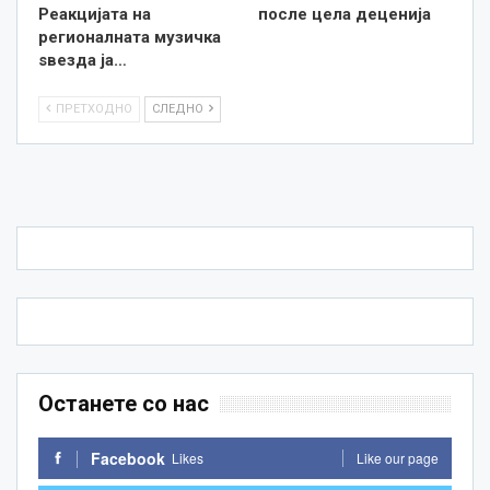
Реакцијата на
после цела деценија
регионалната музичка
ѕвезда ја…
ПРЕТХОДНО
СЛЕДНО
Останете со нас
Facebook
Likes
Like our page