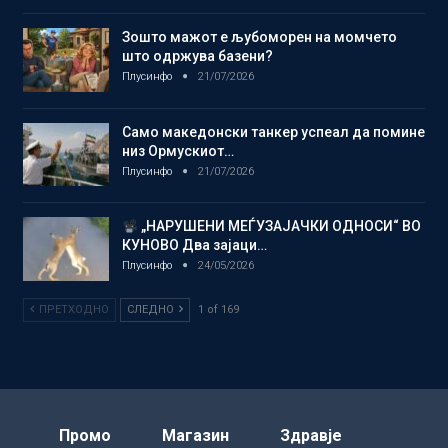
Зошто мажот е љубоморен на момчето
што одржува базени?
Плусинфо
21/07/2026
Само македонски танкер успеал да помине
низ Ормускиот…
Плусинфо
21/07/2026
„НАРУШЕНИ МЕЃУЗАЈАЧКИ ОДНОСИ“ ВО
КУНОВО Два зајаци…
Плусинфо
24/05/2026
ПРЕТХОДНО
СЛЕДНО
1 of 169
Промо
Магазин
Здравје