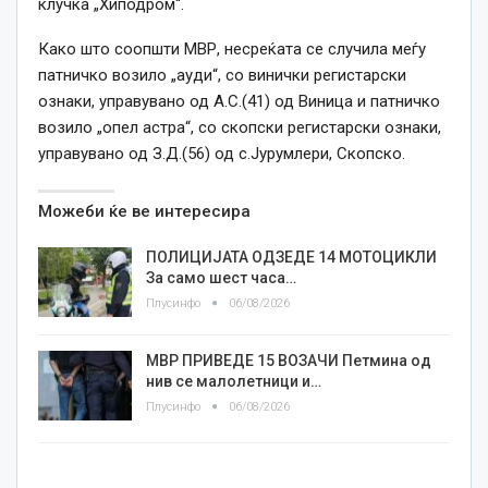
клучка „Хиподром“.
Како што соопшти МВР, несреќата се случила меѓу
патничко возило „ауди“, со винички регистарски
ознаки, управувано од А.С.(41) од Виница и патничко
возило „опел астра“, со скопски регистарски ознаки,
управувано од З.Д.(56) од с.Јурумлери, Скопско.
Можеби ќе ве интересира
ПОЛИЦИЈАТА ОДЗЕДЕ 14 МОТОЦИКЛИ
За само шест часа…
Плусинфо
06/08/2026
МВР ПРИВЕДЕ 15 ВОЗАЧИ Петмина од
нив се малолетници и…
Плусинфо
06/08/2026