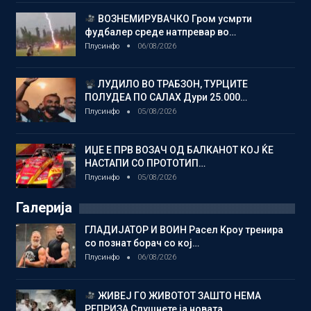
ВОЗНЕМИРУВАЧКО Гром усмрти
фудбалер среде натпревар во…
Плусинфо
06/08/2026
ЛУДИЛО ВО ТРАБЗОН, ТУРЦИТЕ
ПОЛУДЕА ПО САЛАХ Дури 25.000…
Плусинфо
05/08/2026
ИЏЕ Е ПРВ ВОЗАЧ ОД БАЛКАНОТ КОЈ ЌЕ
НАСТАПИ СО ПРОТОТИП…
Плусинфо
05/08/2026
Галерија
ГЛАДИЈАТОР И ВОИН Расел Кроу тренира
со познат борач со кој…
Плусинфо
06/08/2026
ЖИВЕЈ ГО ЖИВОТОТ ЗАШТО НЕМА
РЕПРИЗА Слушнете ја новата…