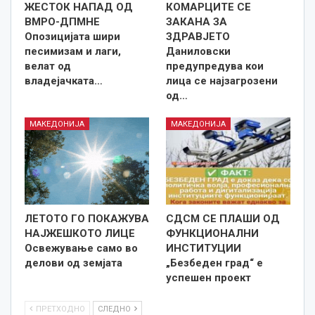
ЖЕСТОК НАПАД ОД
КОМАРЦИТЕ СЕ
ВМРО-ДПМНЕ
ЗАКАНА ЗА
Опозицијата шири
ЗДРАВЈЕТО
песимизам и лаги,
Даниловски
велат од
предупредува кои
владејачката…
лица се најзагрозени
од…
МАКЕДОНИЈА
МАКЕДОНИЈА
ЛЕТОТО ГО ПОКАЖУВА
СДСМ СЕ ПЛАШИ ОД
НАЈЖЕШКОТО ЛИЦE
ФУНКЦИОНАЛНИ
Освежување само во
ИНСТИТУЦИИ
делови од земјата
„Безбеден град“ е
успешен проект
ПРЕТХОДНО
СЛЕДНО