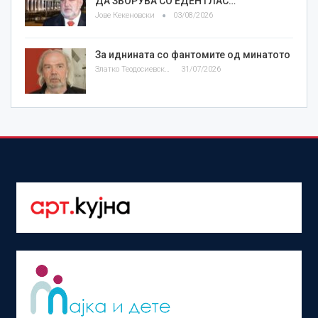
ДА ЗБОРУВА СО ЕДЕН ГЛАС…
Јове Кекеновски
03/08/2026
За иднината со фантомите од минатото
Златко Теодосиевски
31/07/2026