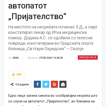
автопатот
„Пријателство“
На местото на несреќата починал З.Д., а смрт
констатирал лекар од Итна медицинска
помош. Додека А.С. се здобила со телесни
повреди, констатирани во Градската општа
болница „Св.Наум Охридски“ – Скопје.
МАКЕДОНИЈА
Објавено
27/03/2022 14:05:05
Од
МИА
584
Сподели
Едно лице загина синоќа во сообраќајна несреќа што
се случи на автопатот „Пријателство“, во близина на