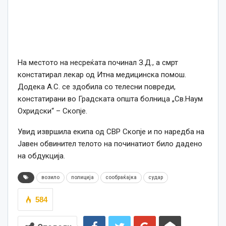
На местото на несреќата починал З.Д., а смрт
констатирал лекар од Итна медицинска помош.
Додека А.С. се здобила со телесни повреди,
констатирани во Градската општа болница „Св.Наум
Охридски“ – Скопје.
Увид извршила екипа од СВР Скопје и по наредба на
Јавен обвинител телото на починатиот било дадено
на обдукција.
возило
полиција
сообраќајка
судар
584