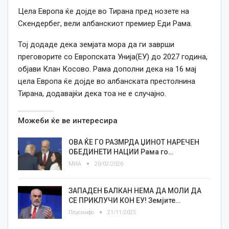
Цела Европа ќе дојде во Тирана пред нозете на
Скендербег, вели албанскиот премиер Еди Рама.
Тој додаде дека земјата мора да ги заврши
преговорите со Европската Унија(ЕУ) до 2027 година,
објави Клан Косово. Рама дополни дека на 16 мај
цела Европа ќе дојде во албанската престолнина
Тирана, додавајќи дека тоа не е случајно.
Можеби ќе ве интересира
ОВА ЌЕ ГО РАЗМРДА ЏИНОТ НАРЕЧЕН
ОБЕДИНЕТИ НАЦИИ Рама го…
МИА
20/02/2026
ЗАПАДЕН БАЛКАН НЕМА ДА МОЛИ ДА
СЕ ПРИКЛУЧИ КОН ЕУ! Земјите…
Плусинфо
21/11/2025