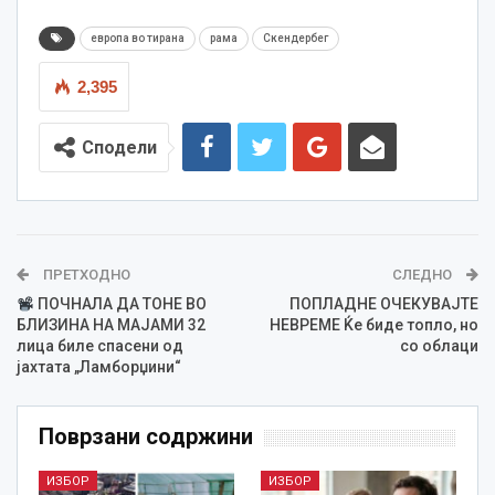
европа во тирана
рама
Скендербег
2,395
Сподели
ПРЕТХОДНО
СЛЕДНО
ПОЧНАЛА ДА ТОНЕ ВО
ПОПЛАДНЕ ОЧЕКУВАЈТЕ
БЛИЗИНА НА МАЈАМИ 32
НЕВРЕМЕ Ќе биде топло, но
лица биле спасени од
со облаци
јахтата „Ламборџини“
Поврзани содржини
ИЗБОР
ИЗБОР