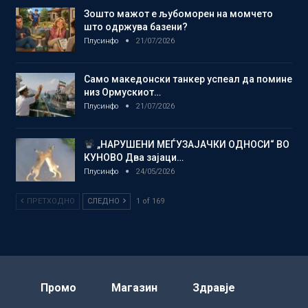
Зошто мажот е љубоморен на момчето
што одржува базени?
Плусинфо
21/07/2026
Само македонски танкер успеал да помине
низ Ормускиот…
Плусинфо
21/07/2026
„НАРУШЕНИ МЕЃУЗАЈАЧКИ ОДНОСИ“ ВО
КУНОВО Два зајаци…
Плусинфо
24/05/2026
ПРЕТХОДНО
СЛЕДНО
1 of 169
Промо
Магазин
Здравје