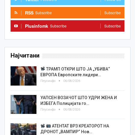
RSS
Subscribe
Subscribe
Plusinfomk
Subscribe
Subscribe
Најчитани
ТРАМП ОТКРИ ШТО ЈА „УБИВА“
ЕВРОПА Европските лидери…
Плусинфо
06/08/2026
УАПСЕН ВОЗАЧОТ ШТО УДРИ ЖЕНА И
ИЗБЕГА Полицијата го…
Плусинфо
06/08/2026
АТЕНТАТ ВРЗ КРЕАТОРОТ НА
ДРОНОТ „ВАМПИР“ Нов…