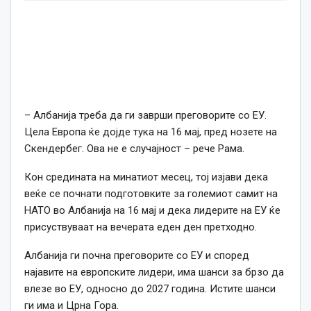
– Албанија треба да ги заврши преговорите со ЕУ.
Цела Европа ќе дојде тука на 16 мај, пред нозете на
Скендербег. Ова не е случајност – рече Рама.
Кон средината на минатиот месец, тој изјави дека
веќе се почнати подготовките за големиот самит на
НАТО во Албанија на 16 мај и дека лидерите на ЕУ ќе
присуствуваат на вечерата еден ден претходно.
Албанија ги почна преговорите со ЕУ и според
најавите на европските лидери, има шанси за брзо да
влезе во ЕУ, односно до 2027 година. Истите шанси
ги има и Црна Гора.