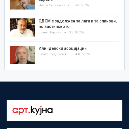
Ивица Челиковиќ
07/08/2026
СДСМ е задолжен за лаги и за спинови,
но вистинското…
Бранко Героски
06/08/2026
Илинденски асоцијации
Златко Теодосиевски
04/08/2026