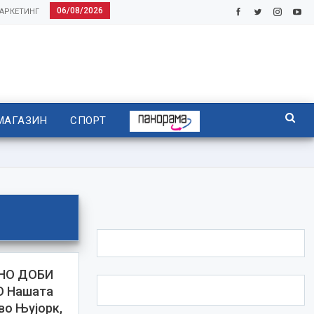
06/08/2026
АРКЕТИНГ
МАГАЗИН
СПОРТ
НО ДОБИ
О Нашата
во Њујорк,