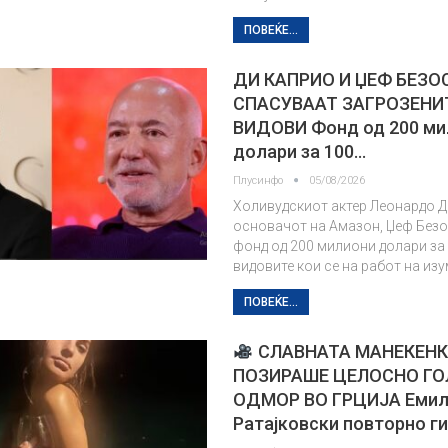
ПОВЕЌЕ...
ДИ КАПРИО И ЏЕФ БЕЗОС
СПАСУВААТ ЗАГРОЗЕНИ
ВИДОВИ Фонд од 200 ми
долари за 100…
Плусинфо
05/08/2026
Холивудскиот актер Леонардо Д
основачот на Амазон, Џеф Безос
фонд од 200 милиони долари за
видовите кои се на работ на из
ПОВЕЌЕ...
СЛАВНАТА МАНЕКЕН
ПОЗИРАШЕ ЦЕЛОСНО ГО
ОДМОР ВО ГРЦИЈА Еми
Ратајковски повторно г