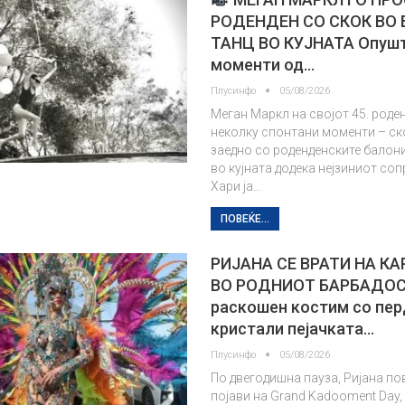
РОДЕНДЕН СО СКОК ВО 
ТАНЦ ВО КУЈНАТА Опуш
моменти од…
Плусинфо
05/08/2026
Меган Маркл на својот 45. роде
неколку спонтани моменти – ск
заедно со роденденските балон
во кујната додека нејзиниот соп
Хари ја…
ПОВЕЌЕ...
РИЈАНА СЕ ВРАТИ НА К
ВО РОДНИОТ БАРБАДОС
раскошен костим со пер
кристали пејачката…
Плусинфо
05/08/2026
По двегодишна пауза, Ријана по
појави на Grand Kadooment Day