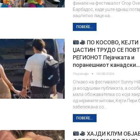
финале на фестивалот Crop Ove
Барбадос, каде уште еднаш потв
заштитно лице на…
ПОВЕЌЕ...
ПО КОСОВО, КЕЈТИ 
ЏАСТИН ТРУДО СЕ ПОВ
РЕГИОНОТ Пејачката и
поранешниот канадски…
Плусинфо
05/08/2026
Откако на фестивалот Sunny Hil
ја воодушеви публиката, а особ
мала обожавателка со која заед
од нејзините хитови, Кејти Пери
забележана со…
ПОВЕЌЕ...
ХАЈДИ КЛУМ ОБЈА