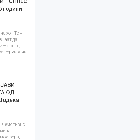
 И ТОПЛЕС
6 години
ичарот Том
знаат да
и – сонце,
ва сервирани
БЈАВИ
ТА ОД
Додека
 на емотивно
аминат на
тмосфера,