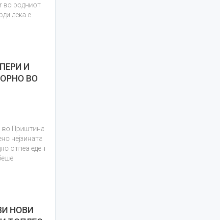
r во родниот
рди дека е
ПЕРИ И
ТОРНО ВО
l во Приштина
ено нејзината
но отпеа еден
 беше
ВИ НОВИ