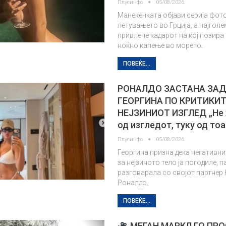
Плусинфо
05/08/2026
Манекенката објави серија фот
летувањето во Грција, а најгол
привлече кадарот на кој позира
ноќно капење во морето.
ПОВЕЌЕ...
РОНАЛДО ЗАСТАНА ЗА
ГЕОРГИНА ПО КРИТИКИТ
НЕЈЗИНИОТ ИЗГЛЕД „Не
од изгледот, туку од то
Плусинфо
05/08/2026
Георгина призна дека негативн
за нејзиното тело ја погодиле, па
разговарала со својот партнер
Роналдо.
ПОВЕЌЕ...
МЕГАН МАРКЛ ГО ПРО