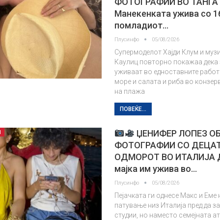
ФОТОГРАФИИ ВО ТАНГА
Манекенката ужива со 1
помладиот…
Плусинфо
05/08/2026
Супермоделот Хајди Клум и муз
Каулиц повторно покажаа дека 
уживаат во едноставните работ
море и салата и риба во конзер
на плажа
ПОВЕЌЕ...
ЏЕНИФЕР ЛОПЕЗ О
П
ФОТОГРАФИИ СО ДЕЦА
ОДМОРОТ ВО ИТАЛИЈА 
мајка им ужива во…
Плусинфо
05/08/2026
Пејачката ги однесе Макс и Еме
патување низ Италија пред да з
студии, но наместо семејната а