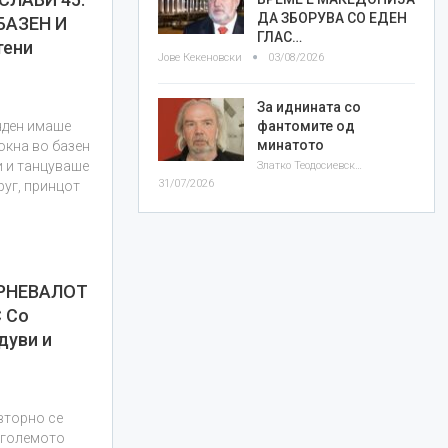
ДА ЗБОРУВА СО ЕДЕН
БАЗЕН И
ГЛАС…
тени
Јове Кекеновски
03/08/2026
За иднината со
фантомите од
нден имаше
минатото
окна во базен
и и танцуваше
Златко Теодосиевски
31/07/2026
руг, принцот
АРНЕВАЛОТ
 Со
дуви и
вторно се
, големото