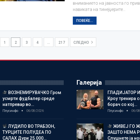
вниманието на јавноста го при
навиката на тинејџерите…
ПОВЕЌЕ...
1
2
3
4
…
217
СЛЕДНО
Галерија
ВОЗНЕМИРУВАЧКО Гром
ГЛАДИЈАТОР И
усмрти фудбалер среде
Кроу тренира с
натпревар во…
борач со кој…
Плусинфо
06/08/2026
Плусинфо
06/08
ЛУДИЛО ВО ТРАБЗОН,
ЖИВЕЈ ГО 
ТУРЦИТЕ ПОЛУДЕА ПО
ЗАШТО НЕМА 
САЛАХ Дури 25.000…
Слушнете ја н