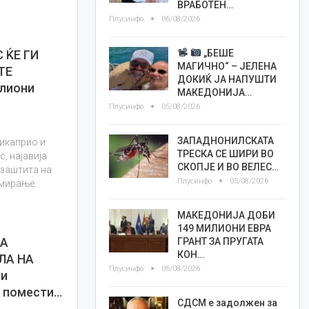
ВРАБОТЕН…
Плусинфо
06/08/2026
„БЕШЕ
 ЌЕ ГИ
МАГИЧНО“ – ЈЕЛЕНА
ТЕ
ДОКИЌ ЈА НАПУШТИ
лиони
МАКЕДОНИЈА…
Плусинфо
05/08/2026
ЗАПАДНОНИЛСКАТА
икаприо и
ТРЕСКА СЕ ШИРИ ВО
, најавија
СКОПЈЕ И ВО ВЕЛЕС…
 заштита на
Плусинфо
05/08/2026
умирање.
МАКЕДОНИЈА ДОБИ
149 МИЛИОНИ ЕВРА
КА
ГРАНТ ЗА ПРУГАТА
КОН…
ЛА НА
Плусинфо
06/08/2026
ли
и помести…
СДСМ е задолжен за