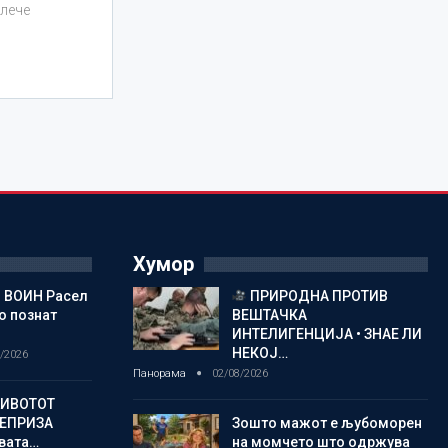
влече
Хумор
 ВОИН Расел
ПРИРОДНА ПРОТИВ
о познат
ВЕШТАЧКА
ИНТЕЛИГЕНЦИЈА • ЗНАЕ ЛИ
НЕКОЈ…
/2026
Панорама
02/08/2026
ЖИВОТОТ
РЕПРИЗА
Зошто мажот е љубоморен
овата…
на момчето што одржува