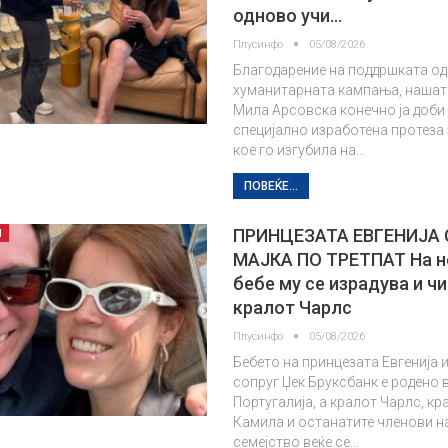
одново учи…
Плусинфо
05/08/2026
Благодарение на поддршката од
хуманитарната кампања, нашат
Мила Арсовска конечно ја доби
специјално изработена протеза
кое го изгубила на…
ПОВЕЌЕ...
ПРИНЦЕЗАТА ЕВГЕНИЈА
П
МАЈКА ПО ТРЕТПАТ На н
бебе му се израдува и ч
кралот Чарлс
Плусинфо
05/08/2026
Бебето на принцезата Евгенија и
сопруг Џек Бруксбанк е родено 
Португалија, а кралот Чарлс, к
Камила и останатите членови н
семејство веќе се…