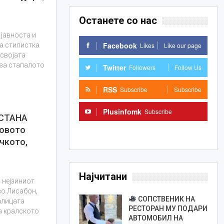
Останете со нас
 јавноста и
Facebook
Likes
Like our page
а стилистка
 својата
 за стапалото
Twitter
Followers
Follow Us
RSS
Subscribe
Subscribe
Plusinfomk
Subscribe
 СТАНА
овото
Subscribe
ичкото,
Најчитани
 нејзиниот
во Лисабон,
СОПСТВЕНИК НА
ралицата
РЕСТОРАН МУ ПОДАРИ
а кралското
АВТОМОБИЛ НА