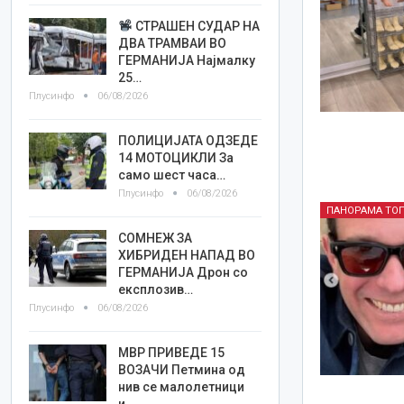
СТРАШЕН СУДАР НА
ДВА ТРАМВАИ ВО
ГЕРМАНИЈА Најмалку
25…
Плусинфо
06/08/2026
ПОЛИЦИЈАТА ОДЗЕДЕ
14 МОТОЦИКЛИ За
само шест часа…
Плусинфо
06/08/2026
ПАНОРАМА ТО
СОМНЕЖ ЗА
ХИБРИДЕН НАПАД ВО
ГЕРМАНИЈА Дрон со
експлозив…
Плусинфо
06/08/2026
МВР ПРИВЕДЕ 15
ВОЗАЧИ Петмина од
нив се малолетници
и…