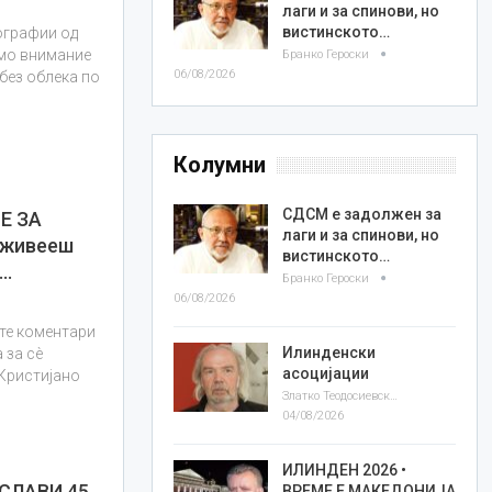
лаги и за спинови, но
вистинското…
ографии од
емо внимание
Бранко Героски
06/08/2026
 без облека по
Колумни
Д
СДСМ е задолжен за
Е ЗА
лаги и за спинови, но
 живееш
вистинското…
а…
Бранко Героски
06/08/2026
ите коментари
Илинденски
 за сè
асоцијации
 Кристијано
Златко Теодосиевски
04/08/2026
ИЛИНДЕН 2026 •
СЛАВИ 45.
ВРЕМЕ Е МАКЕДОНИЈА