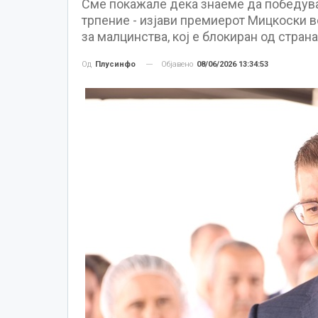
Сме покажале дека знаеме да победувам
трпение - изјави премиерот Мицкоски в
за малцинства, кој е блокиран од страна
Објавено
08/06/2026 13:34:53
Од
Плусинфо