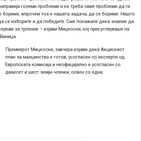
 направија големи проблеми и ќе треба овие проблеми да ги
е бориме, впрочем тоа е нашата задача, да се бориме. Ништо
 да се изборите и да победите. Сме покажале дека знаеме да
лувам за трпение – изјави Мицкоски, кој присуствуваше на
Виница.
Премиерот Мицкоски, завчера изјави дека Акцискиот
план за малцинства е готов, усогласен со експерти од
Европската комисија и неофицијално е усогласен со
дваесет и шест земји-членки, освен со една.