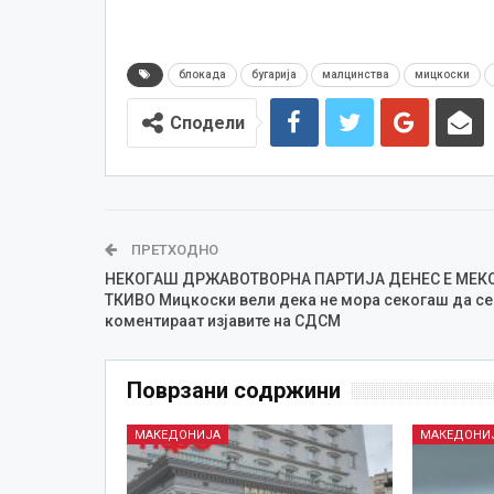
блокада
бугарија
малцинства
мицкоски
Сподели
ПРЕТХОДНО
НЕКОГАШ ДРЖАВОТВОРНА ПАРТИЈА ДЕНЕС Е МЕК
ТКИВО Мицкоски вели дека не мора секогаш да се
коментираат изјавите на СДСМ
Поврзани содржини
МАКЕДОНИЈА
МАКЕДОНИ