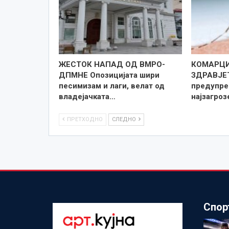
ЖЕСТОК НАПАД ОД ВМРО-
КОМАРЦИ
ДПМНЕ Опозицијата шири
ЗДРАВЈЕ
песимизам и лаги, велат од
предупре
владејачката…
најзагро
ПРЕТХОДНО
СЛЕДНО
Спор