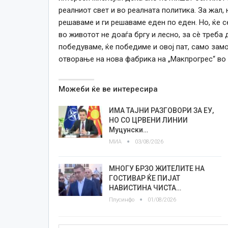
реалниот свет и во реалната политика. За жал,
решаваме и ги решаваме еден по еден. Но, ќе с
во животот не доаѓа бргу и лесно, за сè треба
победуваме, ќе победиме и овој пат, само замо
отворање на нова фабрика на „Макпрогрес“ во 
Можеби ќе ве интересира
ИМА ТАЈНИ РАЗГОВОРИ ЗА ЕУ,
НО СО ЦРВЕНИ ЛИНИИ
Муцунски…
МИА
03/08/2026
МНОГУ БРЗО ЖИТЕЛИТЕ НА
ГОСТИВАР ЌЕ ПИЈАТ
НАВИСТИНА ЧИСТА…
Плусинфо
01/08/2026