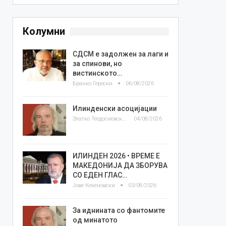
Колумни
СДСМ е задолжен за лаги и
за спинови, но
вистинското…
Бранко Героски
06/08/2026
Илинденски асоцијации
Златко Теодосиевски
04/08/2026
ИЛИНДЕН 2026 • ВРЕМЕ Е
МАКЕДОНИЈА ДА ЗБОРУВА
СО ЕДЕН ГЛАС…
Јове Кекеновски
03/08/2026
За иднината со фантомите
од минатото