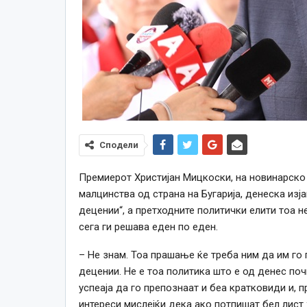
Сподели
Премиерот Христијан Мицкоски, на новинарско
малцинства од страна на Бугарија, денеска изј
децении“, а претходните политички елити тоа н
сега ги решава еден по еден.
– Не знам. Тоа прашање ќе треба ним да им го 
децении. Не е тоа политика што е од денес почн
успеаја да го препознаат и беа кратковиди и, 
интереси мислејќи дека ако потпишат бел лист 