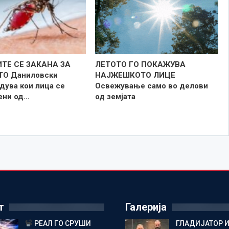
ТЕ СЕ ЗАКАНА ЗА
ЛЕТОТО ГО ПОКАЖУВА
ТО Даниловски
НАЈЖЕШКОТО ЛИЦE
дува кои лица се
Освежување само во делови
зени од…
од земјата
т
Галерија
РЕАЛ ГО СРУШИ
ГЛАДИЈАТОР И