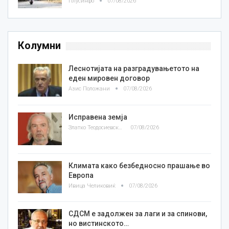
Плусинфо
07/08/2026
Колумни
Леснотијата на разградувањетото на
еден мировен договор
Азис Положани
07/08/2026
Исправена земја
Златко Теодосиевски
07/08/2026
Климата како безбедносно прашање во
Европа
Ивица Челиковиќ
07/08/2026
СДСМ е задолжен за лаги и за спинови,
но вистинското…