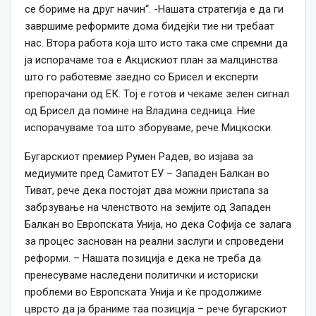
се бориме на друг начин“. -Нашата стратегија е да ги
завршиме реформите дома бидејќи тие ни требаат
нас. Втора работа која што исто така сме спремни да
ја испорачаме тоа е Акцискиот план за малцинства
што го работевме заедно со Брисел и експерти
препорачани од ЕК. Тој е готов и чекаме зелен сигнал
од Брисел да помине на Владина седница. Ние
испорачуваме тоа што зборуваме, рече Мицкоски.
Бугарскиот премиер Румен Радев, во изјава за
медиумите пред Самитот ЕУ – Западен Балкан во
Тиват, рече дека постојат два можни пристапа за
забрзување на членството на земјите од Западен
Балкан во Европската Унија, но дека Софија се залага
за процес заснован на реални заслуги и спроведени
реформи. – Нашата позиција е дека не треба да
пренесуваме наследени политички и историски
проблеми во Европската Унија и ќе продолжиме
цврсто да ја браниме таа позиција – рече бугарскиот