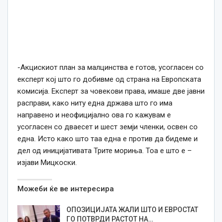
-Акцискиот план за малцинства е готов, усогласен со
експерт кој што го добивме од страна на Европската
комисија. Експерт за човекови права, имаше две јавни
расправи, како ниту една држава што го има
направено и неофицијално ова го кажувам е
усогласен со дваесет и шест земји членки, освен со
една. Исто како што таа една е против да бидеме и
дел од иницијативата Трите мориња. Тоа е што е –
изјави Мицкоски.
Можеби ќе ве интересира
ОПОЗИЦИЈАТА ЖАЛИ ШТО И ЕВРОСТАТ
ГО ПОТВРДИ РАСТОТ НА…