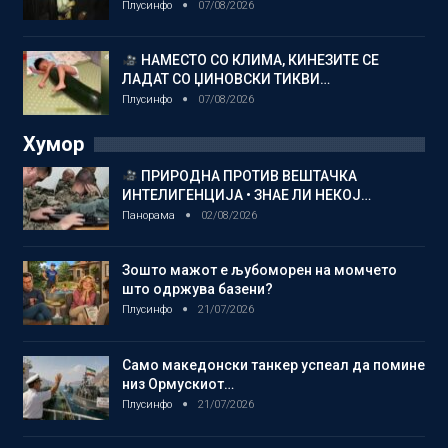
Плусинфо
07/08/2026
НАМЕСТО СО КЛИМА, КИНЕЗИТЕ СЕ
ЛАДАТ СО ЏИНОВСКИ ТИКВИ…
Плусинфо
07/08/2026
Хумор
ПРИРОДНА ПРОТИВ ВЕШТАЧКА
ИНТЕЛИГЕНЦИЈА • ЗНАЕ ЛИ НЕКОЈ…
Панорама
02/08/2026
Зошто мажот е љубоморен на момчето
што одржува базени?
Плусинфо
21/07/2026
Само македонски танкер успеал да помине
низ Ормускиот…
Плусинфо
21/07/2026