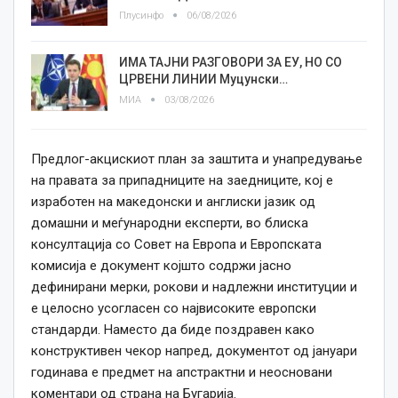
Плусинфо
06/08/2026
ИМА ТАЈНИ РАЗГОВОРИ ЗА ЕУ, НО СО
ЦРВЕНИ ЛИНИИ Муцунски…
МИА
03/08/2026
Предлог-акцискиот план за заштита и унапредување
на правата за припадниците на заедниците, кој е
изработен на македонски и англиски јазик од
домашни и меѓународни експерти, во блиска
консултација со Совет на Европа и Европската
комисија е документ којшто содржи јасно
дефинирани мерки, рокови и надлежни институции и
е целосно усогласен со највисоките европски
стандарди. Наместо да биде поздравен како
конструктивен чекор напред, документот од јануари
годинава е предмет на апстрактни и неосновани
коментари од страна на Бугарија.