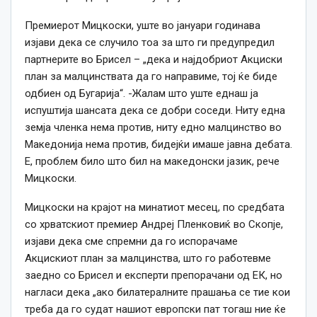
Премиерот Мицкоски, уште во јануари годинава
изјави дека се случило тоа за што ги предупредил
партнерите во Брисел – „дека и најдобриот Акциски
план за малцинствата да го направиме, тој ќе биде
одбиен од Бугарија“. -Жалам што уште еднаш ја
испуштија шансата дека се добри соседи. Ниту една
земја членка нема против, ниту едно малцинство во
Македонија нема против, бидејќи имаше јавна дебата.
Е, проблем било што бил на македонски јазик, рече
Мицкоски.
Мицкоски на крајот на минатиот месец, по средбата
со хрватскиот премиер Андреј Пленковиќ во Скопје,
изјави дека сме спремни да го испорачаме
Акцискиот план за малцинства, што го работевме
заедно со Брисел и експерти препорачани од ЕК, но
нагласи дека „ако билатералните прашања се тие кои
треба да го судат нашиот европски пат тогаш ние ќе