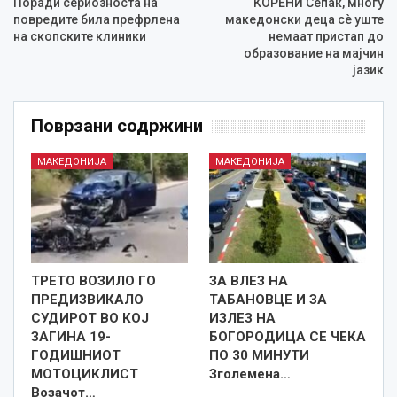
Поради сериозноста на
КОРЕНИ Сепак, многу
повредите била префрлена
македонски деца сè уште
на скопските клиники
немаат пристап до
образование на мајчин
јазик
Поврзани содржини
МАКЕДОНИЈА
МАКЕДОНИЈА
ТРЕТО ВОЗИЛО ГО
ЗА ВЛЕЗ НА
ПРЕДИЗВИКАЛО
ТАБАНОВЦЕ И ЗА
СУДИРОТ ВО КОЈ
ИЗЛЕЗ НА
ЗАГИНА 19-
БОГОРОДИЦА СЕ ЧЕКА
ГОДИШНИОТ
ПО 30 МИНУТИ
МОТОЦИКЛИСТ
Зголемена…
Возачот…