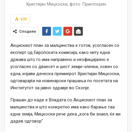
Христијан Мицкоски, фото: Принтскрин
639
Сподели
Акцискиот план за малцинства е готов, усогласен со
експерт од Европската комисија, како ниту една
држава што го има направено и неофицијално е
усогласен со дваесет и шест земји-членки, освен со
една, изјави денеска премиерот Христијан Мицкоски,
одговарајќи на новинарски прашања по посетата на
Институтот за јавно здравје во Скопје.
Прашан до каде е Владата со Акцискиот план за
малцинства и што конкретно има како барање таа
една земја, Мицкоски рече дека „кога би знаел, ќе ви
дадев одговор“.