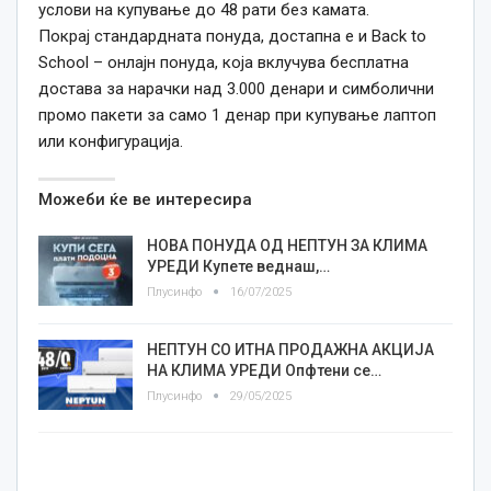
услови на купување до 48 рати без камата.
Покрај стандардната понуда, достапна е и Back to
School – онлајн понуда, која вклучува бесплатна
достава за нарачки над 3.000 денари и симболични
промо пакети за само 1 денар при купување лаптоп
или конфигурација.
Можеби ќе ве интересира
НОВА ПОНУДА ОД НЕПТУН ЗА КЛИМА
УРЕДИ Купете веднаш,…
Плусинфо
16/07/2025
НЕПТУН СО ИТНА ПРОДАЖНА АКЦИЈА
НА КЛИМА УРЕДИ Опфтени се…
Плусинфо
29/05/2025