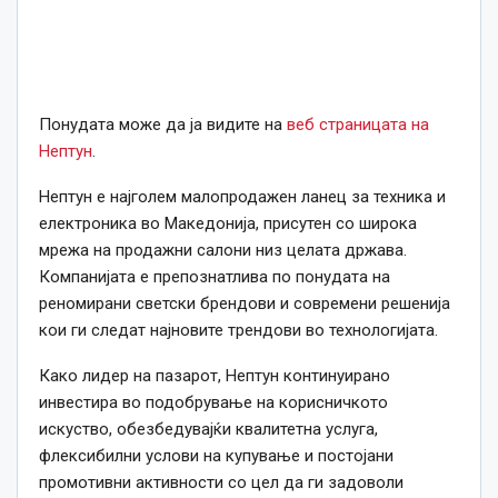
Понудата може да ја видите на
веб страницата на
Нептун
.
Нептун е најголем малопродажен ланец за техника и
електроника во Македонија, присутен со широка
мрежа на продажни салони низ целата држава.
Компанијата е препознатлива по понудата на
реномирани светски брендови и современи решенија
кои ги следат најновите трендови во технологијата.
Како лидер на пазарот, Нептун континуирано
инвестира во подобрување на корисничкото
искуство, обезбедувајќи квалитетна услуга,
флексибилни услови на купување и постојани
промотивни активности со цел да ги задоволи