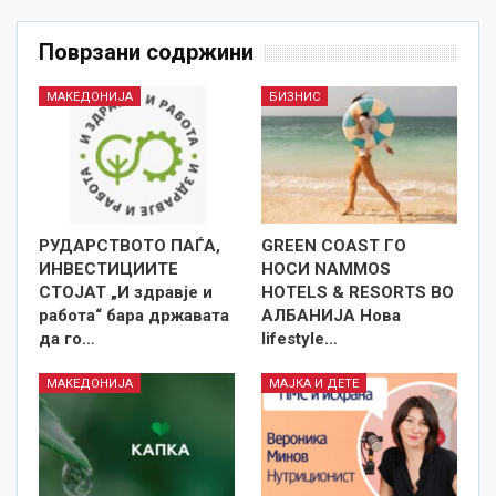
Поврзани содржини
МАКЕДОНИЈА
БИЗНИС
РУДАРСТВОТО ПАЃА,
GREEN COAST ГО
ИНВЕСТИЦИИТЕ
НОСИ NAMMOS
СТОЈАТ „И здравје и
HOTELS & RESORTS ВО
работа“ бара државата
АЛБАНИЈА Нова
да го…
lifestyle…
МАКЕДОНИЈА
МАЈКА И ДЕТЕ