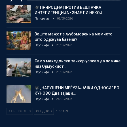
ПРИРОДНА ПРОТИВ ВЕШТАЧКА
ИНТЕЛИГЕНЦИЈА • ЗНАЕ ЛИ НЕКОЈ…
Панорама
02/08/2026
Зошто мажот е љубоморен на момчето
што одржува базени?
Плусинфо
21/07/2026
Само македонски танкер успеал да помине
низ Ормускиот…
Плусинфо
21/07/2026
„НАРУШЕНИ МЕЃУЗАЈАЧКИ ОДНОСИ“ ВО
КУНОВО Два зајаци…
Плусинфо
24/05/2026
ПРЕТХОДНО
СЛЕДНО
1 of 169