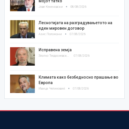
мојот татко
Јове Кекеновски
08/08/2026
Леснотијата на разградувањетото на
еден мировен договор
Азис Положани
07/08/2026
Исправена земја
Златко Теодосиевски
07/08/2026
Климата како безбедносно прашање во
Европа
Ивица Челиковиќ
07/08/2026