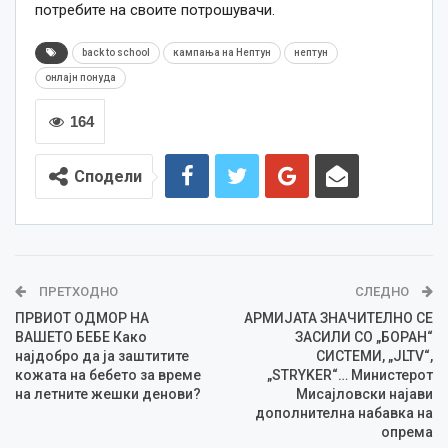
потребите на своите потрошувачи.
back to school
кампања на Нептун
нептун
онлајн понуда
164
Сподели
ПРЕТХОДНО
СЛЕДНО
ПРВИОТ ОДМОР НА
АРМИЈАТА ЗНАЧИТЕЛНО СЕ
ВАШЕТО БЕБЕ Како
ЗАСИЛИ СО „БОРАН“
најдобро да ја заштитите
СИСТЕМИ, „JLTV“,
кожата на бебето за време
„STRYKER“… Министерот
на летните жешки денови?
Мисајловски најави
дополнителна набавка на
опрема