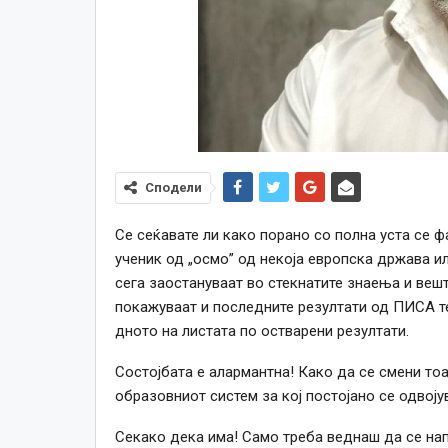
Сподели
Се сеќавате ли како порано со полна уста се 
ученик од „осмо” од некоја европска држава ил
сега заостануваат во стекнатите знаења и вешти
покажуваат и последните резултати од ПИСА т
дното на листата по остварени резултати.
Состојбата е алармантна! Како да се смени то
образовниот систем за кој постојано се одвоју
Секако дека има! Само треба веднаш да се нап