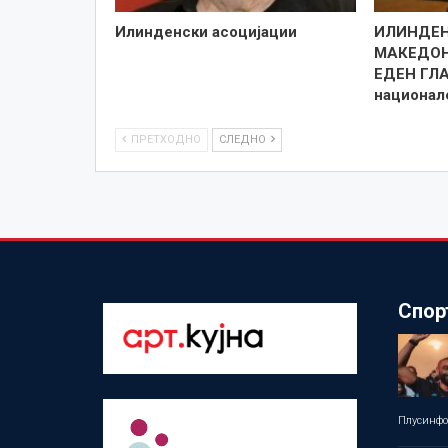
Илинденски асоцијации
ИЛИНДЕН 
МАКЕДОН
ЕДЕН ГЛА
национал
ПРЕТХОДНО
СЛЕДНО
Спор
Плусинф