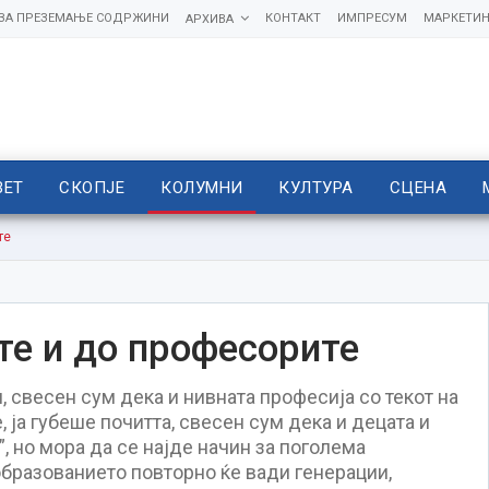
 ЗА ПРЕЗЕМАЊЕ СОДРЖИНИ
КОНТАКТ
ИМПРЕСУМ
МАРКЕТИН
АРХИВА
ВЕТ
СКОПЈЕ
КОЛУМНИ
КУЛТУРА
СЦЕНА
те
те и до професорите
 свесен сум дека и нивната професија со текот на
ја губеше почитта, свесен сум дека и децата и
”, но мора да се најде начин за поголема
образованието повторно ќе вади генерации,