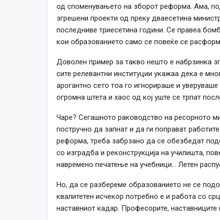
од споменувањето на зборот реформа. Ама, по
згрешени проекти од преку дваесетина минист
последниве триесетина години. Се правеа бомб
кои образованието само се повеќе се расформ
Доволен пример за такво нешто е набрзинка зг
сите релевантни институции укажаа дека е мног
арогантно сето тоа го игнорираше и уверуваше
огромна штета и хаос од кој уште се трпат посл
Чаре? Сегашното раководство на ресорното ми
постручно да запнат и да ги поправат работите.
реформа, треба забрзано да се обезбедат подо
со изградба и реконструкција на училишта, пов
навремено печатење на учебници… Летен распус
Но, да се разбереме образованието не се подо
квалитетен исчекор потребно е и работа со срц
наставниот кадар. Професорите, наставниците и