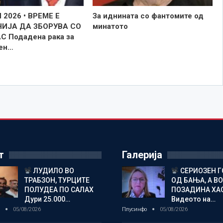
2026 • ВРЕМЕ Е
За иднината со фантомите од
ИЈА ДА ЗБОРУВА СО
минатото
С Подадена рака за
ен…
т
Галерија
ЛУДИЛО ВО
СЕРИОЗЕН 
ТРАБЗОН, ТУРЦИТЕ
ОД БАЊА, А ВО
ПОЛУДЕА ПО САЛАХ
ПОЗАДИНА ХА
Дури 25.000…
Видеото на…
о
05/08/2026
Плусинфо
05/08/2026