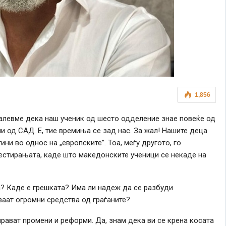
1,856
фалевме дека наш ученик од шесто одделение знае повеќе од
и од САД. Е, тие времиња се зад нас. За жал! Нашите деца
ни во однос на „европските”. Тоа, меѓу другото, го
естирањата, каде што македонските ученици се некаде на
а? Каде е грешката? Има ли надеж да се разбуди
ваат огромни средства од граѓаните?
рават промени и реформи. Да, знам дека ви се крена косата