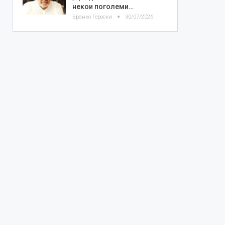
некои поголеми…
Бранко Героски
30/07/2026