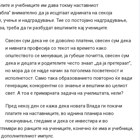
аблите и учебниците им дава токму наставниот
абла” внимателно да ја исцртаат иднината на секоја
е, учење и надградување. Тие со постојано надградување,
а, треба да ги разбудат вештините кај учениците.
Свесен сум дека не се доволно платени, свесен сум дека
и нивната професија со текот на времето како
општеството се менуваше, ја губеше почитта, свесен сум
дека и децата и родителите често знаат „да ја претераат”,
но мора да се најде начин за поголема посветеност и
исполнетост. Само така образованието повторно ќе вади
генерации, конкурентни со знаење и вештини во целиот
свет. А тоа е примарната задача на училиштата, нели?
Пред некој ден се кажа дека новата Влада ги покачи
платите на наставниците, во иднина планира ново
покачување, гледаме и дека се инвестира и во
птември во ранците на учениците, конечно ќе има и учебници,
т дополнителниот импулс.