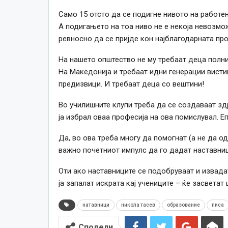
Само 15 отсто да се подигне нивото на работе
А подигањето на тоа ниво не е некоја невозмо
ревносно да се пријде кон најблагодарната про
На нашето општество не му требаат деца полни 
На Македонија и требаат идни генерации висти
предизвици. И требаат деца со вештини!
Во училишните клупи треба да се создаваат здр
ја избрал оваа професија на ова помислувал. Е
Да, во ова треба многу да помогнат (а не да од
важно почетниот импулс да го дадат наставниц
Оти ако наставниците се подобруваат и извадат
ја запалат искрата кај учениците – ќе засветат 
натавници
никола тасев
образование
писа
Сподели