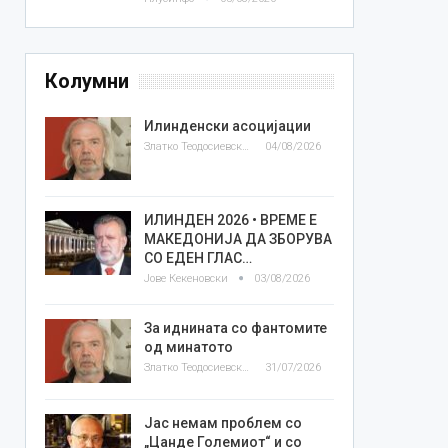
Колумни
Илинденски асоцијации
Златко Теодосиевски
04/08/2026
ИЛИНДЕН 2026 • ВРЕМЕ Е
МАКЕДОНИЈА ДА ЗБОРУВА
СО ЕДЕН ГЛАС…
Јове Кекеновски
03/08/2026
За иднината со фантомите
од минатото
Златко Теодосиевски
31/07/2026
Јас немам проблем со
„Цанде Големиот“ и со