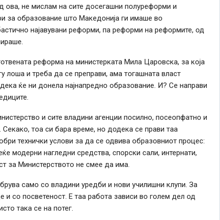
д ова, не мислам на сите досегашни полуреформи и
ри за образование што Македонија ги имаше во
астично најавувани реформи, па реформи на реформите, од
ираше.
отвената реформа на министерката Мила Царовска, за која
у лоша и треба да се преправи, ама тогашната власт
 дека ќе ни донела најнапредно образование. И? Се направи
едиците.
нистерство и сите владини агенции посилно, посеопфатно и
 Секако, тоа си бара време, но додека се прави таа
бри технички услови за да се одвива образовниот процес:
еќе модерни нагледни средства, спорски сали, интернати,
т за Министерството не смее да има.
брува само со владини уредби и нови училишни клупи. За
е и со посветеност. Е таа работа зависи во голем дел од
сто така се на потег.