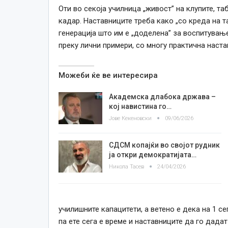
Оти во секоја училница „живост” на клупите, т
кадар. Наставниците треба како „со креда на т
генерација што им е „доделена” за воспитувањ
преку лични примери, со многу практична настав
Можеби ќе ве интересира
Академска длабока држава –
кој навистина го…
Јове Кекеновски
09/06/2026
СДСМ копајќи во својот рудник
ја откри демократијата…
Никола Тасев
24/04/2026
училишните капацитети, а ветено е дека на 1 се
па ете сега е време и наставниците да го дада