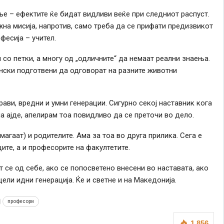
ње – ефектите ќе бидат видливи веќе при следниот распуст.
жна мисија, напротив, само треба да се прифати предизвикот
фесија – учител.
со петки, а многу од „одличните“ да немаат реални знаења.
нски подготвени да одговорат на разните животни
ави, вредни и умни генерации. Сигурно секој наставник кога
па ајде, апелирам тоа повидливо да се преточи во дело.
магаат) и родителите. Ама за тоа во друга прилика. Сега е
ите, а и професорите на факултетите.
 се од себе, ако се попосветено внесени во наставата, ако
цели идни генерација. Ќе и светне и на Македонија.
професори
1,856