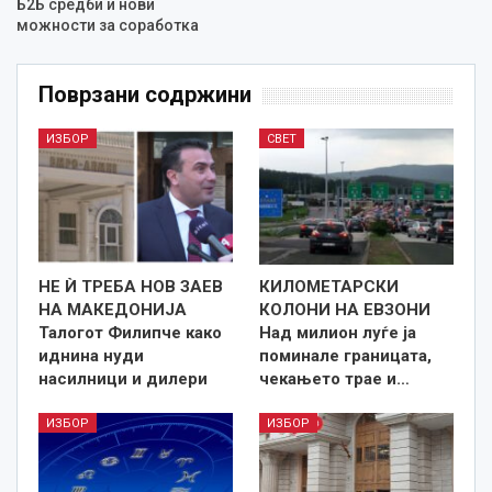
Б2Б средби и нови
можности за соработка
Поврзани содржини
ИЗБОР
СВЕТ
НЕ Ѝ ТРЕБА НОВ ЗАЕВ
КИЛОМЕТАРСКИ
НА МАКЕДОНИЈА
КОЛОНИ НА ЕВЗОНИ
Талогот Филипче како
Над милион луѓе ја
иднина нуди
поминале границата,
насилници и дилери
чекањето трае и…
ИЗБОР
ИЗБОР