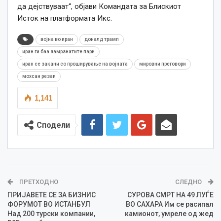
да дејствуваат“, објави Командата за Блискиот
Исток на платформата Икс.
војна во иран
доналд трамп
иран ги баа замрзнатите пари
иран се закани со проширување на војната
мировни преговори
мохсан резаи
1,141
Сподели
ПРЕТХОДНО
СЛЕДНО
ПРИЈАВЕТЕ СЕ ЗА БИЗНИС
СУРОВА СМРТ НА 49 ЛУЃЕ
ФОРУМОТ ВО ИСТАНБУЛ
ВО САХАРА Им се расипал
Над 200 турски компании,
камионот, умреле од жед