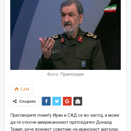
Фото: Принтскрин
1,141
Сподели
Преговорите помеѓу Иран и САД се во застој, а може
да ги откочи американскиот претседател Доналд
Трамп, рече воениот советник на иранскиот ајатолах,