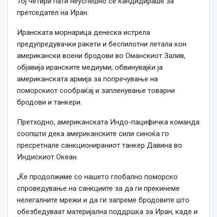
Тој четири пати неуспешно се кандидираше за
претседател на Иран.
Иранската морнарица денеска истрела
предупредувачки ракети и беспилотни летала кон
американски воени бродови во Оманскиот Залив,
објавија иранските медиуми, обвинувајќи ја
американската армија за попречување на
поморскиот сообраќај и запленување товарни
бродови и танкери.
Претходно, американската Индо-пацифичка команда
соопшти дека американските сили синоќа го
пресретнале санкционираниот танкер Давина во
Индискиот Океан.
„Ќе продолжиме со нашето глобално поморско
спроведување на санкциите за да ги прекинеме
нелегалните мрежи и да ги запреме бродовите што
обезбедуваат материјална поддршка за Иран, каде и