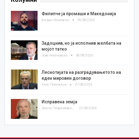
Филипче ја промаши и Македонија
Богдан Илиевски
09/08/2026
Задоцнив, но ја исполнив желбата на
мојот татко
Јове Кекеновски
08/08/2026
Леснотијата на разградувањетото на
еден мировен договор
Азис Положани
07/08/2026
Исправена земја
Златко Теодосиевски
07/08/2026