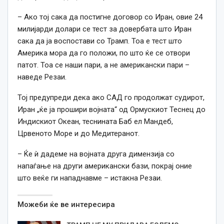
– Ако тој сака да постигне договор со Иран, овие 24
милијарди долари се тест за довербата што Иран
сака да ја воспостави со Трамп. Тоа е тест што
Америка мора да го положи, по што ќе се отвори
патот. Тоа се наши пари, а не американски пари –
наведе Резаи.
Тој предупреди дека ако САД го продолжат судирот,
Иран „ќе ја прошири војната“ од Ормускиот Теснец до
Индискиот Океан, теснината Баб ел Мандеб,
Црвеното Море и до Медитеранот.
– Ќе ѝ дадеме на војната друга димензија со
напаѓање на други американски бази, покрај оние
што веќе ги нападнавме – истакна Резаи.
Можеби ќе ве интересира