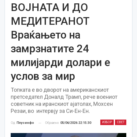
ВОЈНАТА И ДО
МЕДИТЕРАНОТ
Враќањето на
замрзнатите 24
милијарди долари е
услов за мир
Топката е во дворот на американскиот
претседател Доналд Трамп, рече воениот
советник на иранскиот ајатолах, Мохсен
Резаи, во интервју за Си-Eн-Eн.
ИЗБОР
СВЕТ
Објавено
05/06/2026 22:15:30
Од
Плусинфо