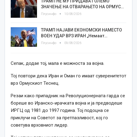
ТРАМП НЕ МУ ПРИДАВА ГОЛЕМО
ЗНАЧЕЊЕ НА ОТВАРАЊЕТО НА ОРМУС…
Плусинфо
10/08/2026
ТРАМП НАЈАВИ ЕКОНОМСКИ НАМЕСТО
ВОЕН УДАР ВРЗ ИРАН „Немаат…
Плусинфо
09/08/2026
Сепак, додае тој, мала е можноста за војна.
Тој повтори дека Иран и Оман го имаат суверенитетот
врз Ормускиот Теснец.
Резаи како припадник на Револуционерната гарда се
бореше во Иранско-ирачката војна и ја предводеше
ИРГЦ од 1981 до 1997 година. Тој подоцна се
приклучи на Советот за претпазливост, кој го
советува врховниот лидер.