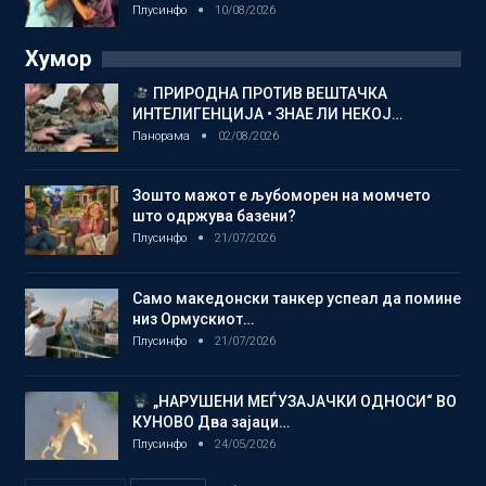
Плусинфо
10/08/2026
Хумор
ПРИРОДНА ПРОТИВ ВЕШТАЧКА
ИНТЕЛИГЕНЦИЈА • ЗНАЕ ЛИ НЕКОЈ…
Панорама
02/08/2026
Зошто мажот е љубоморен на момчето
што одржува базени?
Плусинфо
21/07/2026
Само македонски танкер успеал да помине
низ Ормускиот…
Плусинфо
21/07/2026
„НАРУШЕНИ МЕЃУЗАЈАЧКИ ОДНОСИ“ ВО
КУНОВО Два зајаци…
Плусинфо
24/05/2026