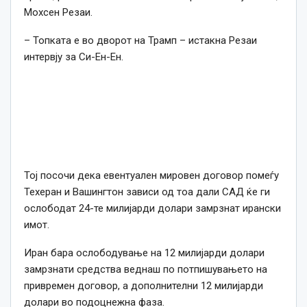
Мохсен Резаи.
– Топката е во дворот на Трамп – истакна Резаи
интервју за Си-Eн-Eн.
Тој посочи дека евентуален мировен договор помеѓу
Техеран и Вашингтон зависи од тоа дали САД ќе ги
ослободат 24-те милијарди долари замрзнат ирански
имот.
Иран бара ослободување на 12 милијарди долари
замрзнати средства веднаш по потпишувањето на
привремен договор, а дополнителни 12 милијарди
долари во подоцнежна фаза.