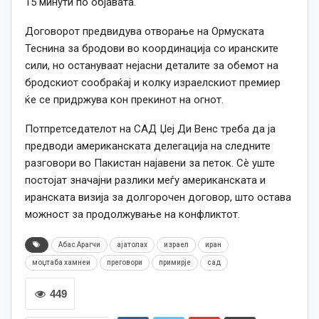
15 минути по објавата.
Договорот предвидува отворање на Ормуската
Теснина за бродови во координација со иранските
сили, но остануваат нејасни деталите за обемот на
бродскиот сообраќај и колку израелскиот премиер
ќе се придржува кон прекинот на огнот.
Потпретседателот на САД Џеј Ди Венс треба да ја
предводи американската делегација на следните
разговори во Пакистан најавени за петок. Сè уште
постојат значајни разлики меѓу американската и
иранската визија за долгорочен договор, што остава
можност за продолжување на конфликтот.
Абас Арагчи
ајатолах
израел
иран
моџтаба хамнеи
преговори
примирје
сад
449