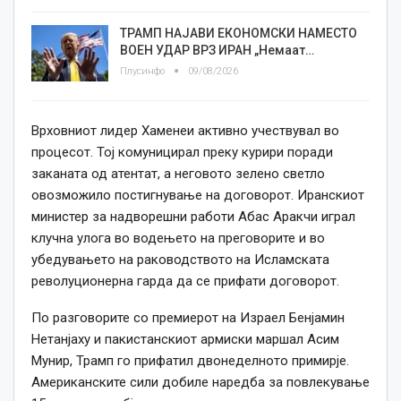
ТРАМП НАЈАВИ ЕКОНОМСКИ НАМЕСТО
ВОЕН УДАР ВРЗ ИРАН „Немаат…
Плусинфо
09/08/2026
Врховниот лидер Хаменеи активно учествувал во
процесот. Тој комуницирал преку курири поради
заканата од атентат, а неговото зелено светло
овозможило постигнување на договорот. Иранскиот
министер за надворешни работи Абас Аракчи играл
клучна улога во водењето на преговорите и во
убедувањето на раководството на Исламската
револуционерна гарда да се прифати договорот.
По разговорите со премиерот на Израел Бенјамин
Нетанјаху и пакистанскиот армиски маршал Асим
Мунир, Трамп го прифатил двонеделното примирје.
Американските сили добиле наредба за повлекување