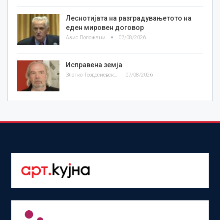
Леснотијата на разградувањетото на
еден мировен договор
Азис Положани
07/08/2026
Исправена земја
Златко Теодосиевски
07/08/2026