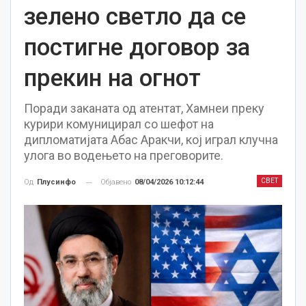
зелено светло да се
постигне договор за
прекин на огнот
Поради заканата од атентат, Хамнеи преку
курири комуницирал со шефот на
дипломатијата Абас Аракчи, кој играл клучна
улога во водењето на преговорите.
СВЕТ
Објавено
08/04/2026 10:12:44
Од
Плусинфо