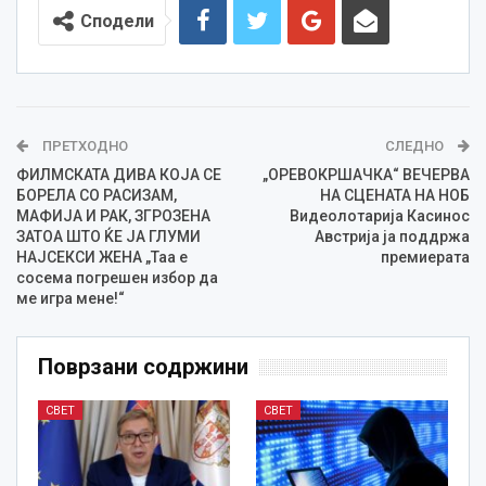
Сподели
ПРЕТХОДНО
СЛЕДНО
ФИЛМСКАТА ДИВА КОЈА СЕ
„ОРЕВОКРШАЧКА“ ВЕЧЕРВА
БОРЕЛА СО РАСИЗАМ,
НА СЦЕНАТА НА НОБ
МАФИЈА И РАК, ЗГРОЗЕНА
Видеолотарија Касинос
ЗАТОА ШТО ЌЕ ЈА ГЛУМИ
Австрија ја поддржа
НАЈСЕКСИ ЖЕНА „Таа е
премиерата
сосема погрешен избор да
ме игра мене!“
Поврзани содржини
СВЕТ
СВЕТ