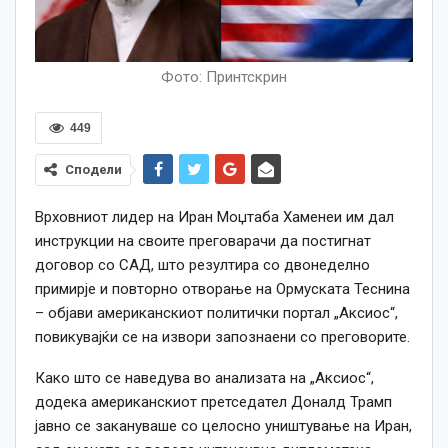
Фото: Принтскрин
449
Сподели
Врховниот лидер на Иран Моџтаба Хаменеи им дал
инструкции на своите преговарачи да постигнат
договор со САД, што резултира со двонеделно
примирје и повторно отворање на Ормуската Теснина
– објави американскиот политички портал „Аксиос“,
повикувајќи се на извори запознаени со преговорите.
Како што се наведува во анализата на „Аксиос“,
додека американскиот претседател Доналд Трамп
јавно се закануваше со целосно уништување на Иран,