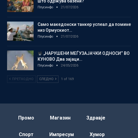
што одржува базени?
Плусинфо
21/07/2026
Само македонски танкер успеал да помине
низ Ормускиот…
Плусинфо
21/07/2026
„НАРУШЕНИ МЕЃУЗАЈАЧКИ ОДНОСИ“ ВО
КУНОВО Два зајаци…
Плусинфо
24/05/2026
ПРЕТХОДНО
СЛЕДНО
1 of 169
Промо
Магазин
Здравје
Спорт
Импресум
Хумор