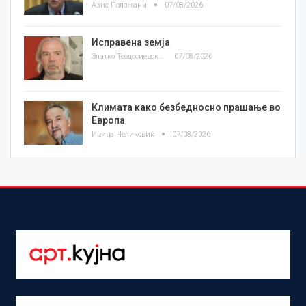
Азис Положани
07/08/2026
Исправена земја
Златко Теодосиевски
07/08/2026
Климата како безбедносно прашање во
Европа
Ивица Челиковиќ
07/08/2026