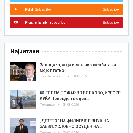
RSS
Subscribe
Subscribe
Plusinfomk
Subscribe
Subscribe
Најчитани
Задоцнив, но ја исполнив желбата на
мојот татко
Јове Кекеновски
08/08/2026
ГОЛЕМ ПОЖАР ВО ВОЛКОВО, ИЗГОРЕ
КУЌА Повреден е еден…
Плусинфо
08/08/2026
„ДЕТЕТО“ НА ФИЛИПЧЕ Е ВНУК НА
ЗАЕВИ, УСЛОВНО ОСУДЕН НА…
Плусинфо
08/08/2026