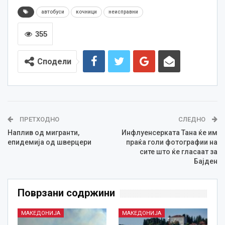
автобуси
кочници
неисправни
355
Сподели
ПРЕТХОДНО
СЛЕДНО
Наплив од мигранти,
Инфлуенсерката Тана ќе им
епидемија од шверцери
праќа голи фотографии на
сите што ќе гласаат за
Бајден
Поврзани содржини
МАКЕДОНИЈА
МАКЕДОНИЈА