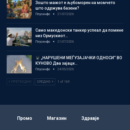
Зошто мажот е љубоморен на момчето
што одржува базени?
Плусинфо
21/07/2026
Само македонски танкер успеал да помине
низ Ормускиот…
Плусинфо
21/07/2026
„НАРУШЕНИ МЕЃУЗАЈАЧКИ ОДНОСИ“ ВО
КУНОВО Два зајаци…
Плусинфо
24/05/2026
ПРЕТХОДНО
СЛЕДНО
1 of 169
Промо
Магазин
Здравје