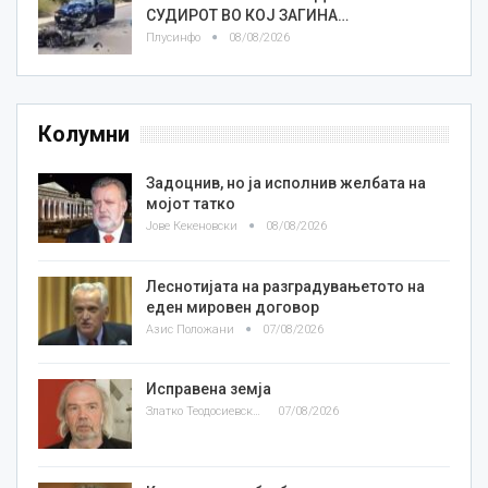
СУДИРОТ ВО КОЈ ЗАГИНА…
Плусинфо
08/08/2026
Колумни
Задоцнив, но ја исполнив желбата на
мојот татко
Јове Кекеновски
08/08/2026
Леснотијата на разградувањетото на
еден мировен договор
Азис Положани
07/08/2026
Исправена земја
Златко Теодосиевски
07/08/2026