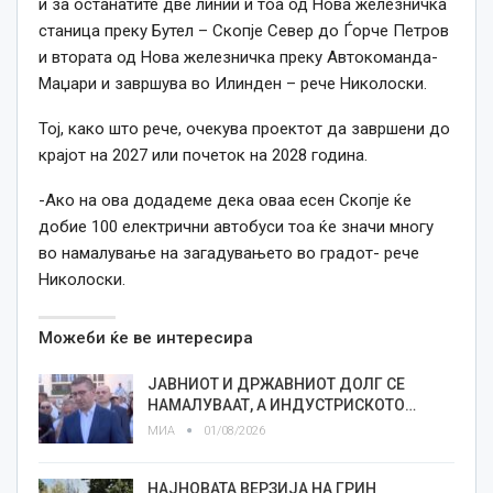
и за останатите две линии и тоа од Нова железничка
станица преку Бутел – Скопје Север до Ѓорче Петров
и втората од Нова железничка преку Автокоманда-
Маџари и завршува во Илинден – рече Николоски.
Тој, како што рече, очекува проектот да завршени до
крајот на 2027 или почеток на 2028 година.
-Ако на ова додадеме дека оваа есен Скопје ќе
добие 100 електрични автобуси тоа ќе значи многу
во намалување на загадувањето во градот- рече
Николоски.
Можеби ќе ве интересира
ЈАВНИОТ И ДРЖАВНИОТ ДОЛГ СЕ
НАМАЛУВААТ, А ИНДУСТРИСКОТО…
МИА
01/08/2026
НАЈНОВАТА ВЕРЗИЈА НА ГРИН