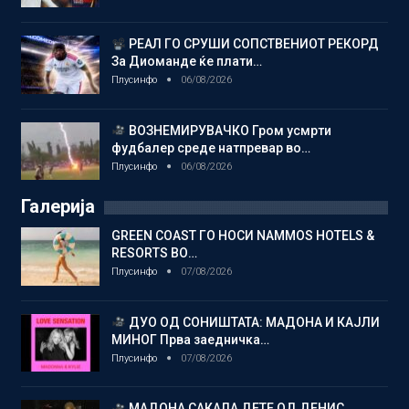
РЕАЛ ГО СРУШИ СОПСТВЕНИОТ РЕКОРД
За Диоманде ќе плати…
Плусинфо
06/08/2026
ВОЗНЕМИРУВАЧКО Гром усмрти
фудбалер среде натпревар во…
Плусинфо
06/08/2026
Галерија
GREEN COAST ГО НОСИ NAMMOS HOTELS &
RESORTS ВО…
Плусинфо
07/08/2026
ДУО ОД СОНИШТАТА: МАДОНА И КАЈЛИ
МИНОГ Прва заедничка…
Плусинфо
07/08/2026
МАДОНА САКАЛА ДЕТЕ ОД ДЕНИС