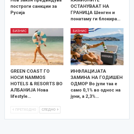
построги санкции за
ОСТАНУВААТ НА
Русија
ГРАНИЦА Шенген и
понатаму ги блокира…
БИЗНИС
БИЗНИС
GREEN COAST ГО
ИНФЛАЦИЈАТА
НОСИ NAMMOS
ЗАМИНА НА ГОДИШЕН
HOTELS & RESORTS ВО
ОДМОР Во јули таа е
АЛБАНИЈА Нова
само 0,1% во однос на
lifestyle…
јуни, а 2,3%…
ПРЕТХОДНО
СЛЕДНО