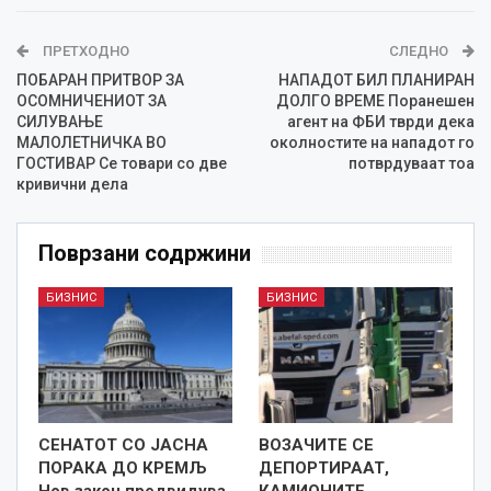
ПРЕТХОДНО
СЛЕДНО
ПОБАРАН ПРИТВОР ЗА
НАПАДОТ БИЛ ПЛАНИРАН
ОСОМНИЧЕНИОТ ЗА
ДОЛГО ВРЕМЕ Поранешен
СИЛУВАЊЕ
агент на ФБИ тврди дека
МАЛОЛЕТНИЧКА ВО
околностите на нападот го
ГОСТИВАР Се товари со две
потврдуваат тоа
кривични дела
Поврзани содржини
БИЗНИС
БИЗНИС
СЕНАТОТ СО ЈАСНА
ВОЗАЧИТЕ СЕ
ПОРАКА ДО КРЕМЉ
ДЕПОРТИРААТ,
Нов закон предвидува
КАМИОНИТЕ