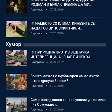
РОДМАН И БИЛА СПРЕМНА ДА МУ…
Плусинфо
07/08/2026
НАМЕСТО СО КЛИМА, КИНЕЗИТЕ СЕ
ЛАДАТ СО ЏИНОВСКИ ТИКВИ…
Плусинфо
07/08/2026
Хумор
ПРИРОДНА ПРОТИВ ВЕШТАЧКА
ИНТЕЛИГЕНЦИЈА • ЗНАЕ ЛИ НЕКОЈ…
Панорама
02/08/2026
Зошто мажот е љубоморен на момчето
што одржува базени?
Плусинфо
21/07/2026
Само македонски танкер успеал да помине
низ Ормускиот…
Плусинфо
21/07/2026