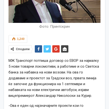
Фото: Принтскрин
1,240
Сподели
МЖ Транспорт потпиша договор со ЕВОР за најмалку
5 нови товарни локомотиви, а работиме и со Светска
банка за набавка на нови возови. На ова го
додаваме и проектот за Градски воз, првата линија
ќе започне да функционира на 1 септември и
набавката на нови електрични автобуси, изјави
вицепремиерот Александар Николоски за Курир.
-Ова е еден од најзначајните проекти кои го