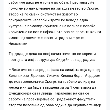
работиме иако не е голем по обем. Прво многу ќе
помогне во намалување на загадувањето во Скопје,
второ ќе го смени системот на живот во
приградските населби и трето ќе воведе една
култура на помалку користење на возила и повеќе
користење на воз и најважното ова се проекти кои ги
имаат најголемите европски градови – рече
Николоски.
Тој додаде дека на овој начин паметно се користи
постојната инфраструктура бидејќи се надградува.
– Веќе сме во напредна фаза на линијата која оди од
Зелениково-Драчево-Лисиче-Кисела Вода -Аердром
до нова железничка Скопје. Би требало до крај на
месец јуни да биде завршена за од 1 септември да
функционира оваа линија. Паралелно на ова се
работи на проектирање со Градежниот факултет и
втората половина од оваа година да објавиме тендер