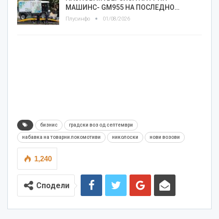
МАШИНС- GM955 НА ПОСЛЕДНО…
Плусинфо
01/08/2026
бизнис
градски воз од септември
набавка на товарни локомотиви
николоски
нови возови
1,240
Сподели