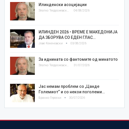
Илинденски асоцијации
Златко Теодосиевски
04/08/2026
ИЛИНДЕН 2026 • ВРЕМЕ Е МАКЕДОНИЈА
ДА ЗБОРУВА СО ЕДЕН ГЛАС…
Јове Кекеновски
03/08/2026
За иднината со фантомите од минатото
Златко Теодосиевски
31/07/2026
Јас немам проблем со „Цанде
Големиот“ и со некои поголеми…
Бранко Героски
30/07/2026