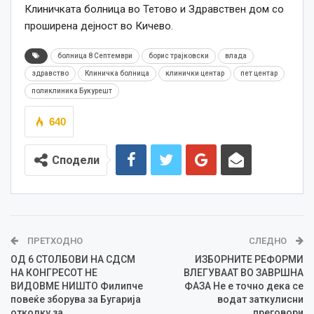
Клиничката болница во Тетово и Здравствен дом со
проширена дејност во Кичево.
болница 8 Септември
борис трајковски
влада
здравство
Клиничка болница
клинички центар
пет центар
поликлиника Букурешт
640
Сподели
ПРЕТХОДНО
СЛЕДНО
ОД 6 СТОЛБОВИ НА СДСМ
ИЗБОРНИТЕ РЕФОРМИ
НА КОНГРЕСОТ НЕ
ВЛЕГУВААТ ВО ЗАВРШНА
ВИДОВМЕ НИШТО Филипче
ФАЗА Не е точно дека се
повеќе зборува за Бугарија
водат заткулисни
отколку за
преговори