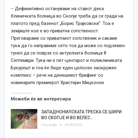
– Дефинитивно остануваме на ставот дека
Клиничката болница во Скопје треба да се гради на
платото пред базенот „Борис Трајковски“. Тоа е
земјиште кое е во приватна сопственост.
Преговараме со приватниот сопственик и сакаме
тука да го направиме сето тоа да може со подземен
тунел да се поврзе со актуелната болница 8
Септември. Тука ни е пет-центарот и поликлиниката
Букурешт и тоа ќе биде еден целосен заокружен
комплекс – рече на денешниот брифинг со
новинарите премиерот Христијан Мицкоски.
Можеби ќе ве интересира
ЗАПАДНОНИЛСКАТА ТРЕСКА СЕ ШИРИ
ВО СКОПЈЕ И ВО ВЕЛЕС…
Плусинфо
05/08/2026