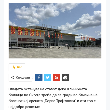
640
Сподели
Владата останува на ставот дека Клиничката
болница во Скопје треба да се гради во близина на
базенот кај арената „Борис Трајковски“ и оти тоа е
најдобро решение.