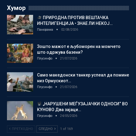
Хумор
ПРИРОДНА ПРОТИВ ВЕШТАЧКА
ИНТЕЛИГЕНЦИЈА • ЗНАЕ ЛИ НЕКОЈ…
Панорама
02/08/2026
Зошто мажот е љубоморен на момчето
што одржува базени?
Плусинфо
21/07/2026
Само македонски танкер успеал да помине
низ Ормускиот…
Плусинфо
21/07/2026
„НАРУШЕНИ МЕЃУЗАЈАЧКИ ОДНОСИ“ ВО
КУНОВО Два зајаци…
Плусинфо
24/05/2026
ПРЕТХОДНО
СЛЕДНО
1 of 169