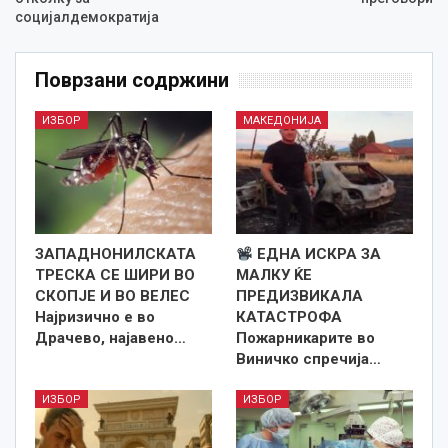
социјалдемократија
Поврзани содржини
ИЗБОР
МАКЕДОНИЈА
ЗАПАДНОНИЛСКАТА
ЕДНА ИСКРА ЗА
ТРЕСКА СЕ ШИРИ ВО
МАЛКУ ЌЕ
СКОПЈЕ И ВО ВЕЛЕС
ПРЕДИЗВИКАЛА
Најризично е во
КАТАСТРОФА
Драчево, најавено…
Пожарникарите во
Виничко спречија…
ИЗБОР
ИЗБОР