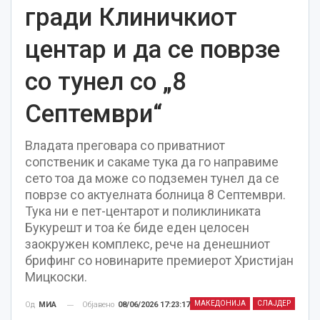
гради Клиничкиот
центар и да се поврзе
со тунел со „8
Септември“
Владата преговара со приватниот
сопственик и сакаме тука да го направиме
сето тоа да може со подземен тунел да се
поврзе со актуелната болница 8 Септември.
Тука ни е пет-центарот и поликлиниката
Букурешт и тоа ќе биде еден целосен
заокружен комплекс, рече на денешниот
брифинг со новинарите премиерот Христијан
Мицкоски.
МАКЕДОНИЈА
СЛАЈДЕР
Објавено
08/06/2026 17:23:17
Од
МИА