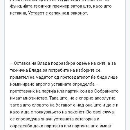
функцијата технички премиер затоа што, како што
истакна, Уставот е сепак над законот.
– Оставка на Влада подразбира одење на сите, а за
техничка Влада за потребите на изборите се
примател на мадатот од претседателот ќе биде лице
номинирано апропо уставната определба –
претставник на партија или партии кои во Собранието
имаат мнозинство. Така што, не е спорно апсолутно
затоа што словото на Уставот е над она што и да е и
како и да е толкувањето на законот. Во овој случај
се спроведува значи уставната категорија и
определба дека партијата или партиите што имаат