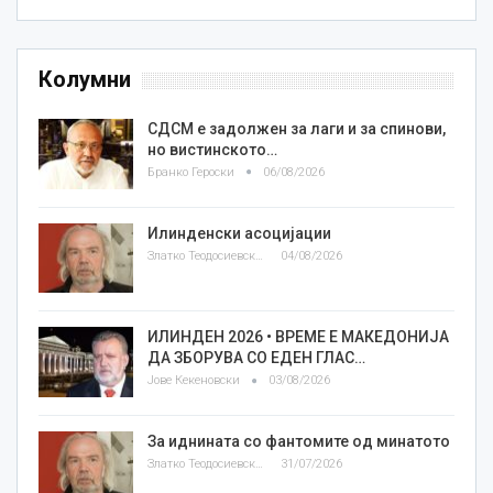
Колумни
СДСМ е задолжен за лаги и за спинови,
но вистинското…
Бранко Героски
06/08/2026
Илинденски асоцијации
Златко Теодосиевски
04/08/2026
ИЛИНДЕН 2026 • ВРЕМЕ Е МАКЕДОНИЈА
ДА ЗБОРУВА СО ЕДЕН ГЛАС…
Јове Кекеновски
03/08/2026
За иднината со фантомите од минатото
Златко Теодосиевски
31/07/2026