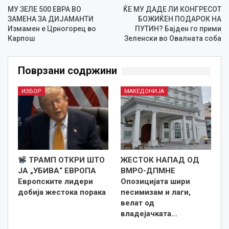
МУ ЗЕЛЕ 500 ЕВРА ВО
ЌЕ МУ ДАДЕ ЛИ КОНГРЕСОТ
ЗАМЕНА ЗА ДИЈАМАНТИ
БОЖИЌЕН ПОДАРОК НА
Измамен е Црногорец во
ПУТИН? Бајден го прими
Карпош
Зеленски во Овалната соба
Поврзани содржини
ИЗБОР
МАКЕДОНИЈА
ТРАМП ОТКРИ ШТО
ЖЕСТОК НАПАД ОД
ЈА „УБИВА“ ЕВРОПА
ВМРО-ДПМНЕ
Европските лидери
Опозицијата шири
добија жестока порака
песимизам и лаги,
велат од
владејачката…