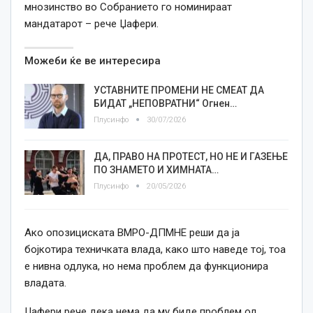
мнозинство во Собранието го номинираат
мандатарот – рече Џафери.
Можеби ќе ве интересира
УСТАВНИТЕ ПРОМЕНИ НЕ СМЕАТ ДА
БИДАТ „НЕПОВРАТНИ“ Огнен…
Плусинфо
30/07/2026
ДА, ПРАВО НА ПРОТЕСТ, НО НЕ И ГАЗЕЊЕ
ПО ЗНАМЕТО И ХИМНАТА…
Плусинфо
20/05/2026
Ако опозициската ВМРО-ДПМНЕ реши да ја
бојкотира техничката влада, како што наведе тој, тоа
е нивна одлука, но нема проблем да функционира
владата.
Џафери рече дека нема да му биде проблем од