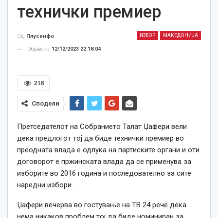
технички премиер
ИЗБОР
МАКЕДОНИЈА
Од
Плусинфо
Објавено
12/12/2023 22:18:04
216
Сподели
Претседателот на Собранието Талат Џафери вели
дека предлогот тој да биде технички премиер во
преодната влада е одлука на партиските органи и оти
договорот е пржинската влада да се применува за
изборите во 2016 година и последователно за сите
наредни избори.
Џафери вечерва во гостување на ТВ 24 рече дека
нема никаков проблем тој да биде номиниран за