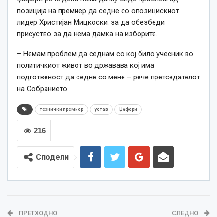
позиција на премиер да седне со опозицискиот
лидер Христијан Мицкоски, за да обезбеди
присуство за да нема дамка на изборите.
– Немам проблем да седнам со кој било учесник во
политичкиот живот во државава кој има
подготвеност да седне со мене – рече претседателот
на Собранието.
технички премиер
устав
Џафери
216
Сподели
ПРЕТХОДНО
СЛЕДНО