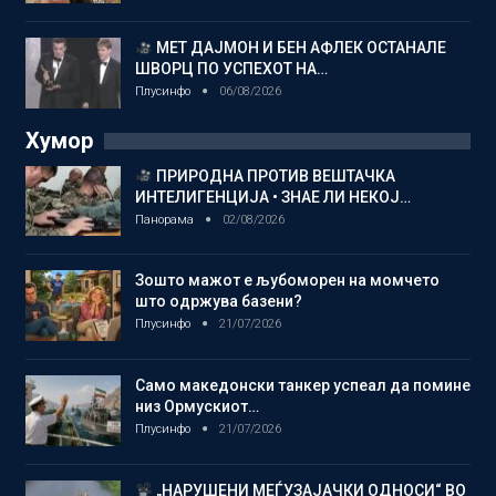
МЕТ ДАЈМОН И БЕН АФЛЕК ОСТАНАЛЕ
ШВОРЦ ПО УСПЕХОТ НА…
Плусинфо
06/08/2026
Хумор
ПРИРОДНА ПРОТИВ ВЕШТАЧКА
ИНТЕЛИГЕНЦИЈА • ЗНАЕ ЛИ НЕКОЈ…
Панорама
02/08/2026
Зошто мажот е љубоморен на момчето
што одржува базени?
Плусинфо
21/07/2026
Само македонски танкер успеал да помине
низ Ормускиот…
Плусинфо
21/07/2026
„НАРУШЕНИ МЕЃУЗАЈАЧКИ ОДНОСИ“ ВО