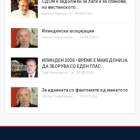
СДСМ е задолжен за лаги и за спинови,
но вистинското…
Бранко Героски
06/08/2026
Илинденски асоцијации
Златко Теодосиевски
04/08/2026
ИЛИНДЕН 2026 • ВРЕМЕ Е МАКЕДОНИЈА
ДА ЗБОРУВА СО ЕДЕН ГЛАС…
Јове Кекеновски
03/08/2026
За иднината со фантомите од минатото
Златко Теодосиевски
31/07/2026