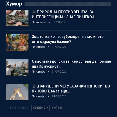
Хумор
ПРИРОДНА ПРОТИВ ВЕШТАЧКА
ИНТЕЛИГЕНЦИЈА • ЗНАЕ ЛИ НЕКОЈ…
Панорама
02/08/2026
Зошто мажот е љубоморен на момчето
што одржува базени?
Плусинфо
21/07/2026
Само македонски танкер успеал да помине
низ Ормускиот…
Плусинфо
21/07/2026
„НАРУШЕНИ МЕЃУЗАЈАЧКИ ОДНОСИ“ ВО
КУНОВО Два зајаци…
Плусинфо
24/05/2026
ПРЕТХОДНО
СЛЕДНО
1 of 169