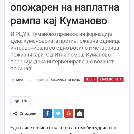
опожарен на наплатна
рампа кај Куманово
И РЦУК Куманово пренесе информација
дека кумановската противпожарна единица
интервенирала со едно возило и четворица
пожарникари. Од Итна помош Куманово
посочија дека интервенирале, но возачот
починал.
ИЗБОР
МАКЕДОНИЈА
Објавено
09/03/2023 10:15:46
Од
МИА
376
Сподели
Едно лице почина откако со автомобил удрило во