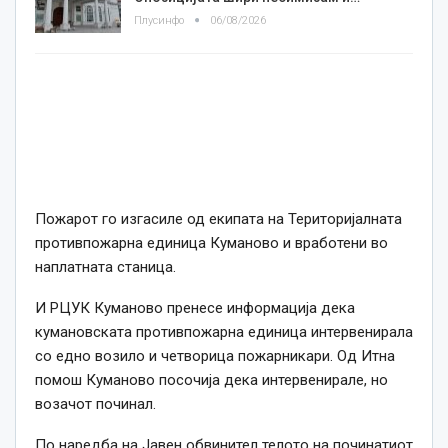
Плусинфо
06/08/2026
Пожарот го изгасиле од екипата на Територијалната
противпожарна единица Куманово и вработени во
наплатната станица.
И РЦУК Куманово пренесе информација дека
кумановската противпожарна единица интервенирала
со едно возило и четворица пожарникари. Од Итна
помош Куманово посочија дека интервенирале, но
возачот починал.
По наредба на Јавен обвинител телото на починатиот