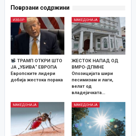
Поврзани содржини
ИЗБОР
МАКЕДОНИЈА
ТРАМП ОТКРИ ШТО
ЖЕСТОК НАПАД ОД
ЈА „УБИВА“ ЕВРОПА
ВМРО-ДПМНЕ
Европските лидери
Опозицијата шири
добија жестока порака
песимизам и лаги,
велат од
владејачката…
МАКЕДОНИЈА
МАКЕДОНИЈА