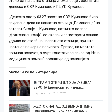
столб од наплатна станица „Романовце”, соопштија
денеска и СВР Куманово и РЦУК Куманово.
„Денеска околу 03.27 часот во СВР Куманово било
пријавено дека на наплатна станица „Романовце“ на
автопат Скопје – Куманово, патничко возило
„фолксваген голф“ со скопски регистарски ознаки
удрило во столб на наплатната станица, при што
настанал пожар на возилото. Притоа, на местото
починал возачот, а смрт констатирал лекар од Итна
медицинска помош“, соопштија од полицијата.
Можеби ќе ве интересира
ТРАМП ОТКРИ ШТО ЈА „УБИВА“
ЕВРОПА Европските лидери…
Плусинфо
06/08/2026
ЖЕСТОК НАПАД ОД ВМРО-ДПМНЕ
Опозицијата шири песимизам и…