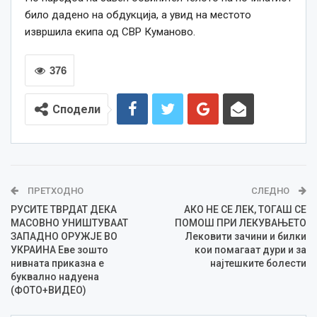
било дадено на обдукција, а увид на местото
извршила екипа од СВР Куманово.
376
Сподели
ПРЕТХОДНО
СЛЕДНО
РУСИТЕ ТВРДАТ ДЕКА
АКО НЕ СЕ ЛЕК, ТОГАШ СЕ
МАСОВНО УНИШТУВААТ
ПОМОШ ПРИ ЛЕКУВАЊЕТО
ЗАПАДНО ОРУЖЈЕ ВО
Лековити зачини и билки
УКРАИНА Еве зошто
кои помагаат дури и за
нивната приказна е
најтешките болести
буквално надуeна
(ФОТО+ВИДЕО)