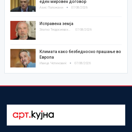
еден мировен договор
Азис Положани
07/08/2026
Исправена земја
Златко Теодосиевски
07/08/2026
Климата како безбедносно прашање во
Европа
Ивица Челиковиќ
07/08/2026