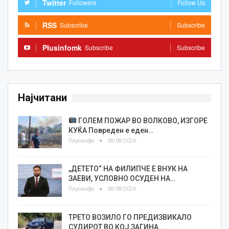
Twitter
Followers
Follow Us
RSS
Subscribe
Subscribe
Plusinfomk
Subscribe
Subscribe
Најчитани
ГОЛЕМ ПОЖАР ВО ВОЛКОВО, ИЗГОРЕ
КУЌА Повреден е еден…
Плусинфо
08/08/2026
„ДЕТЕТО“ НА ФИЛИПЧЕ Е ВНУК НА
ЗАЕВИ, УСЛОВНО ОСУДЕН НА…
Плусинфо
08/08/2026
ТРЕТО ВОЗИЛО ГО ПРЕДИЗВИКАЛО
СУДИРОТ ВО КОЈ ЗАГИНА…