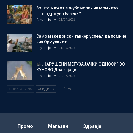
Зошто мажот е љубоморен на момчето
што одржува базени?
Плусинфо
21/07/2026
Само македонски танкер успеал да помине
низ Ормускиот…
Плусинфо
21/07/2026
„НАРУШЕНИ МЕЃУЗАЈАЧКИ ОДНОСИ“ ВО
КУНОВО Два зајаци…
Плусинфо
24/05/2026
ПРЕТХОДНО
СЛЕДНО
1 of 169
Промо
Магазин
Здравје