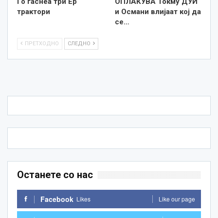
Го гаснеа три Ер
ОПЛАКУВА Токму ДУИ
трактори
и Османи влијаат кој да
се…
ПРЕТХОДНО
СЛЕДНО
Останете со нас
Facebook
Likes
Like our page