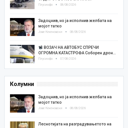
Плусинфо
08/08/2026
Задоцнив, но ја исполнив желбата на
мојот татко
Јове Кекеновски
08/08/2026
ВОЗАЧ НА АВТОБУС СПРЕЧИ
ОГРОМНА КАТАСТРОФА Соборен дрон…
Плусинфо
07/08/2026
Колумни
Задоцнив, но ја исполнив желбата на
мојот татко
Јове Кекеновски
08/08/2026
Леснотијата на разградувањетото на