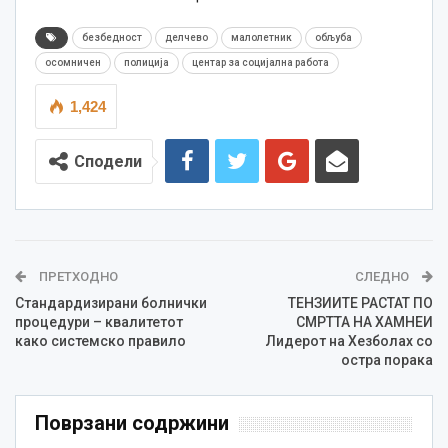
безбедност
делчево
малолетник
обљуба
осомничен
полиција
центар за социјална работа
1,424
Сподели
ПРЕТХОДНО
СЛЕДНО
Стандардизирани болнички
ТЕНЗИИТЕ РАСТАТ ПО
процедури – квалитетот
СМРТТА НА ХАМНЕИ
како системско правило
Лидерот на Хезболах со
остра порака
Поврзани содржини