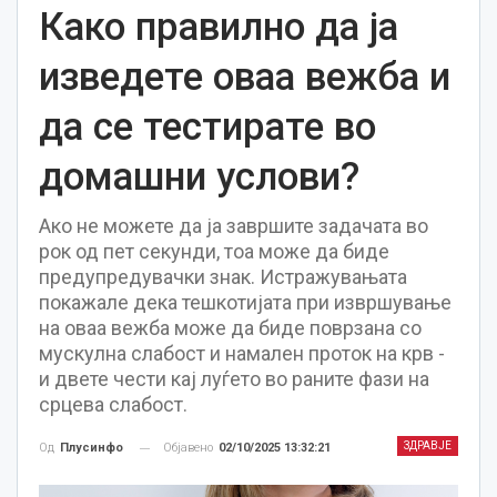
Како правилно да ја
изведете оваа вежба и
да се тестирате во
домашни услови?
Ако не можете да ја завршите задачата во
рок од пет секунди, тоа може да биде
предупредувачки знак. Истражувањата
покажале дека тешкотијата при извршување
на оваа вежба може да биде поврзана со
мускулна слабост и намален проток на крв -
и двете чести кај луѓето во раните фази на
срцева слабост.
ЗДРАВЈЕ
Објавено
02/10/2025 13:32:21
Од
Плусинфо