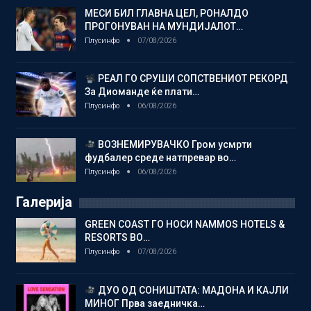
МЕСИ БИЛ ГЛАВНА ЦЕЛ, РОНАЛДО
ПРОГОНУВАН НА МУНДИЈАЛОТ…
Плусинфо
07/08/2026
РЕАЛ ГО СРУШИ СОПСТВЕНИОТ РЕКОРД
За Диоманде ќе плати…
Плусинфо
06/08/2026
ВОЗНЕМИРУВАЧКО Гром усмрти
фудбалер среде натпревар во…
Плусинфо
06/08/2026
Галерија
GREEN COAST ГО НОСИ NAMMOS HOTELS &
RESORTS ВО…
Плусинфо
07/08/2026
ДУО ОД СОНИШТАТА: МАДОНА И КАЈЛИ
МИНОГ Прва заедничка…