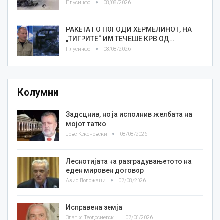
Плусинфо
08/08/2026
РАКЕТА ГО ПОГОДИ ХЕРМЕЛИНОТ, НА
„ТИГРИТЕ“ ИМ ТЕЧЕШЕ КРВ ОД…
Плусинфо
08/08/2026
Колумни
Задоцнив, но ја исполнив желбата на
мојот татко
Јове Кекеновски
08/08/2026
Леснотијата на разградувањетото на
еден мировен договор
Азис Положани
07/08/2026
Исправена земја
Златко Теодосиевски
07/08/2026