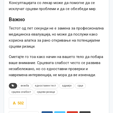
Консултацијата со лекар може да помогне да се
исклучат срцеви проблеми и да се обезбеди мир.
Важно
Тестот од пет секунди не е замена за професионална
медицинска евалуација, но може да послужи како
корисна алатка за рано откривање на потенцијални
срцеви ризици.
Сметајте го тоа како начин на вашето тело да побара
ваше внимание. Срцевата слабост често се развива
незабележано, но со едноставни проверки и
навремена интервенција, не мора да ве изненади.
вежба
едноставен тест
здравје
срце
срцева слабост
срцеви ризици
502