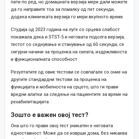
пати по ред, но домашната верзија мери дали можете
да го направите тоа за помалку од пет секунди,
додека клиничката верзија го мери вкупното време.
Студија од 2023 година на луѓе со срцева слабост
покажала дека и STST-5 и неговата подолга верзија,
тестот со седнување и станување од 60 секунди, се
сигурни начини за проценка на силата, издржливоста
и функционалната способност.
Резултатите од овие тестови се совпаѓале со оние на
другите стандардни тестови за проценка на
функцијата и мобилноста на срцето, што ги прави
вредни алатки за следење на пациентите за време на
рехабилитацијата.
Зошто е важен овој тест?
Она што го прави овој тест уникатен е неговата
едноставност. Може да се изврши дома, без никаква