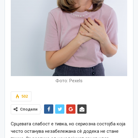
Фото: Pexels
502
Сподели
Срцевата слабост е тивка, но сериозна состојба која
често останува незабележана сè додека не стане