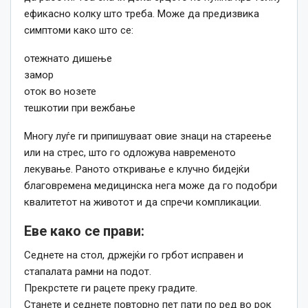
ефикасно колку што треба. Може да предизвика
симптоми како што се:
отежнато дишење
замор
оток во нозете
тешкотии при вежбање
Многу луѓе ги припишуваат овие знаци на стареење
или на стрес, што го одложува навременото
лекување. Раното откривање е клучно бидејќи
благовремена медицинска нега може да го подобри
квалитетот на животот и да спречи компликации.
Еве како се прави:
Седнете на стол, држејќи го грбот исправен и
стапалата рамни на подот.
Прекрстете ги рацете преку градите.
Станете и седнете повторно пет пати по ред во рок