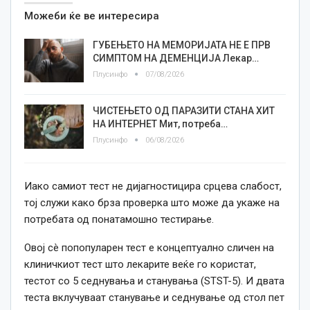
Можеби ќе ве интересира
ГУБЕЊЕТО НА МЕМОРИЈАТА НЕ Е ПРВ
СИМПТОМ НА ДЕМЕНЦИЈА Лекар…
Плусинфо
07/08/2026
ЧИСТЕЊЕТО ОД ПАРАЗИТИ СТАНА ХИТ
НА ИНТЕРНЕТ Мит, потреба…
Плусинфо
06/08/2026
Иако самиот тест не дијагностицира срцева слабост,
тој служи како брза проверка што може да укаже на
потребата од понатамошно тестирање.
Овој сè попопуларен тест е концептуално сличен на
клиничкиот тест што лекарите веќе го користат,
тестот со 5 седнувања и станувања (STST-5). И двата
теста вклучуваат станување и седнување од стол пет