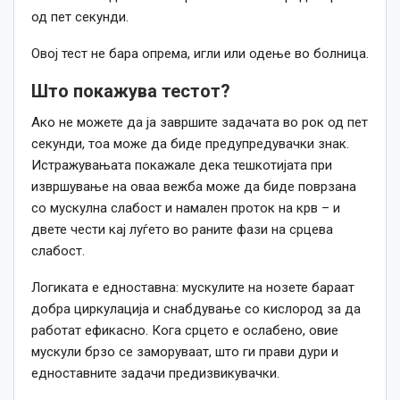
од пет секунди.
Овој тест не бара опрема, игли или одење во болница.
Што покажува тестот?
Ако не можете да ја завршите задачата во рок од пет
секунди, тоа може да биде предупредувачки знак.
Истражувањата покажале дека тешкотијата при
извршување на оваа вежба може да биде поврзана
со мускулна слабост и намален проток на крв – и
двете чести кај луѓето во раните фази на срцева
слабост.
Логиката е едноставна: мускулите на нозете бараат
добра циркулација и снабдување со кислород за да
работат ефикасно. Кога срцето е ослабено, овие
мускули брзо се заморуваат, што ги прави дури и
едноставните задачи предизвикувачки.