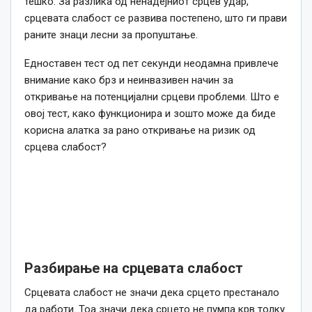
тешко. За разлика од ненадејниот срцев удар,
срцевата слабост се развива постепено, што ги прави
раните знаци лесни за пропуштање.
Едноставен тест од пет секунди неодамна привлече
внимание како брз и неинвазивен начин за
откривање на потенцијални срцеви проблеми. Што е
овој тест, како функционира и зошто може да биде
корисна алатка за рано откривање на ризик од
срцева слабост?
Разбирање на срцевата слабост
Срцевата слабост не значи дека срцето престанало
да работи. Тоа значи дека срцето не пумпа крв толку