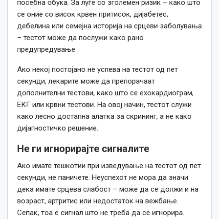
посебна обука. За луѓе со зголемен ризик – како што
се оние со висок крвен притисок, дијабетес,
дебелина или семејна историја на срцеви заболувања
– тестот може да послужи како рано
предупредување.
Ако некој постојано не успева на тестот од пет
секунди, лекарите може да препорачаат
дополнителни тестови, како што се ехокардиограм,
ЕКГ или крвни тестови. На овој начин, тестот служи
како лесно достапна алатка за скрининг, а не како
дијагностичко решение.
Не ги игнорирајте сигналите
Ако имате тешкотии при изведување на тестот од пет
секунди, не паничете. Неуспехот не мора да значи
дека имате срцева слабост – може да се должи и на
возраст, артритис или недостаток на вежбање.
Сепак, тоа е сигнал што не треба да се игнорира.