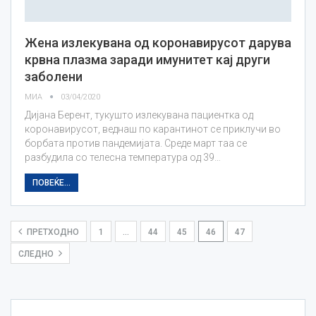
Жена излекувана од коронавирусот дарува
крвна плазма заради имунитет кај други
заболени
МИА
03/04/2020
Дијана Берент, тукушто излекувана пациентка од
коронавирусот, веднаш по карантинот се приклучи во
борбата против пандемијата. Среде март таа се
разбудила со телесна температура од 39…
ПОВЕЌЕ...
ПРЕТХОДНО
1
…
44
45
46
47
СЛЕДНО