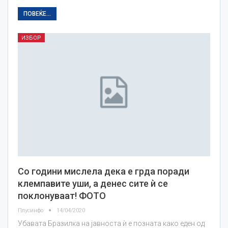
ПОВЕЌЕ...
ИЗБОР
Со години мислела дека е грда поради
клемпавите уши, а денес сите ѝ се
поклонуваат! ФОТО
Плусинфо
14/04/2020
Убавата Бразилка на јавноста ѝ е позната како еден од