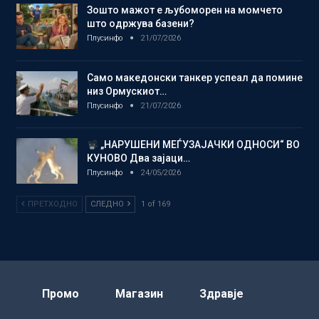
Зошто мажот е љубоморен на момчето
што одржува базени?
Плусинфо
21/07/2026
Само македонски танкер успеал да помине
низ Ормускиот…
Плусинфо
21/07/2026
„НАРУШЕНИ МЕЃУЗАЈАЧКИ ОДНОСИ“ ВО
КУНОВО Два зајаци…
Плусинфо
24/05/2026
ПРЕТХОДНО
СЛЕДНО
1 of 169
Промо
Магазин
Здравје