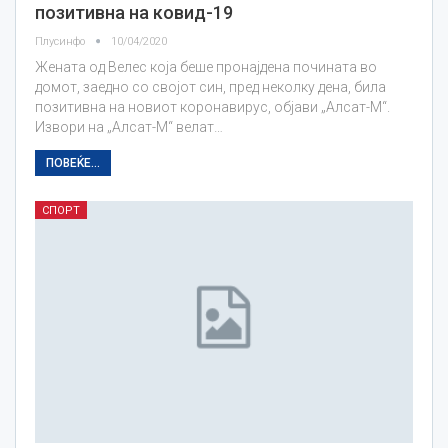
позитивна на ковид-19
Плусинфо
10/04/2020
Жената од Велес која беше пронајдена почината во
домот, заедно со својот син, пред неколку дена, била
позитивна на новиот коронавирус, објави „Алсат-М“.
Извори на „Алсат-М“ велат…
ПОВЕЌЕ...
СПОРТ