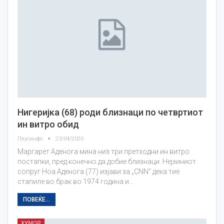
Нигеријка (68) роди близнаци по четвртиот
ин витро обид
Плусинфо
23/04/2020
Маргарет Аденога мина низ три претходни ин витро
постапки, пред конечно да добие близнаци. Нејзиниот
сопруг Ноа Аденога (77) изјави за „CNN“ дека тие
стапиле во брак во 1974 година и…
ПОВЕЌЕ...
ХУМОР