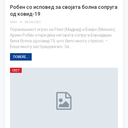
Робен со исповед за својата болна сопруга
од ковид-19
МИА
09/04/2020
Поранешниот играч на Реал (Мадрид) и Баерн (Минхен),
Ариен Робен откри дека неговата сопруга Бернадијан
била болна од ковид-19, што било многу стресно. –
Беше многу застрашувачко. За…
ПОВЕЌЕ...
СВЕТ