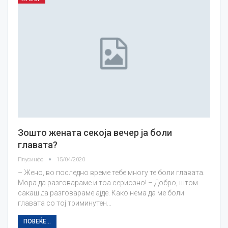
Зошто жената секоја вечер ја боли
главата?
Плусинфо
15/04/2020
– Жено, во последно време тебе многу те боли главата.
Мора да разговараме и тоа сериозно! – Добро, штом
сакаш да разговараме ајде. Како нема да ме боли
главата со тој триминутен…
ПОВЕЌЕ...