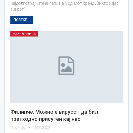
најдолготрајните ангели на модниот бренд „Викторијас
сикрет“.
ПОВЕЌЕ...
МАКЕДОНИЈА
Филипче: Можно е вирусот да бил
претходно присутен кај нас
Плусинфо
10/04/2020