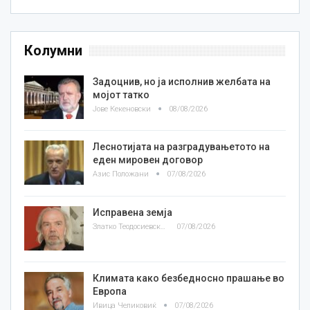
Колумни
Задоцнив, но ја исполнив желбата на
мојот татко
Јове Кекеновски
08/08/2026
Леснотијата на разградувањетото на
еден мировен договор
Азис Положани
07/08/2026
Исправена земја
Златко Теодосиевски
07/08/2026
Климата како безбедносно прашање во
Европа
Ивица Челиковиќ
07/08/2026