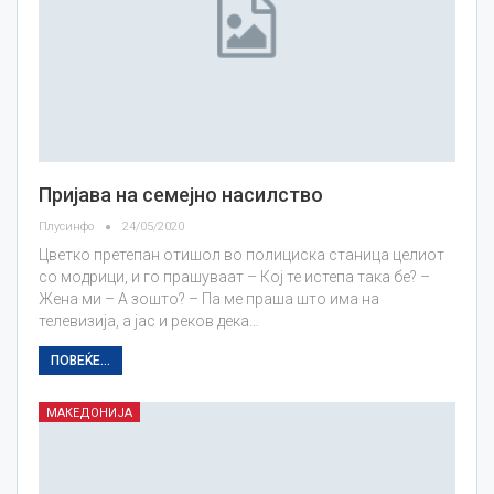
Пријава на семејно насилство
Плусинфо
24/05/2020
Цветко претепан отишол во полициска станица целиот
со модрици, и го прашуваат – Кој те истепа така бе? –
Жена ми – А зошто? – Па ме праша што има на
телевизија, а јас и реков дека…
ПОВЕЌЕ...
МАКЕДОНИЈА