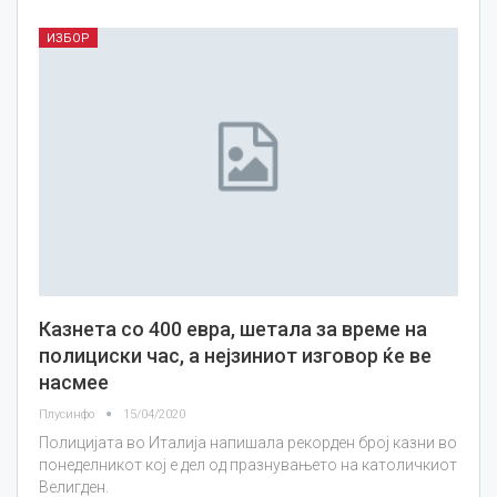
ИЗБОР
Казнета со 400 евра, шетала за време на
полициски час, а нејзиниот изговор ќе ве
насмее
Плусинфо
15/04/2020
Полицијата во Италија напишала рекорден број казни во
понеделникот кој е дел од празнувањето на католичкиот
Велигден.