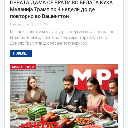
ПРВАТА ДАМА СЕ ВРАТИ ВО БЕЛАТА КУЌА
Меланија Трамп по 4 недели дојде
повторно во Вашингтон
Плусинфо
23/02/2025
Меланија вложи многу труд за сè да изгледа прекрасно.
И навистина е одлична во тоа, изјави претседателот
Доналд Трамп пред собраните гувернери.
ПОВЕЌЕ...
МАКЕДОНИЈА