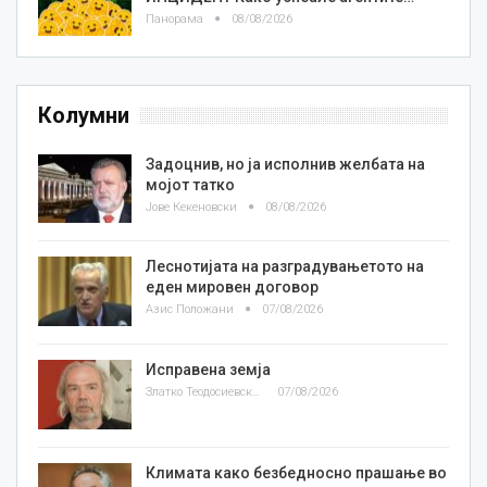
Панорама
08/08/2026
Колумни
Задоцнив, но ја исполнив желбата на
мојот татко
Јове Кекеновски
08/08/2026
Леснотијата на разградувањетото на
еден мировен договор
Азис Положани
07/08/2026
Исправена земја
Златко Теодосиевски
07/08/2026
Климата како безбедносно прашање во