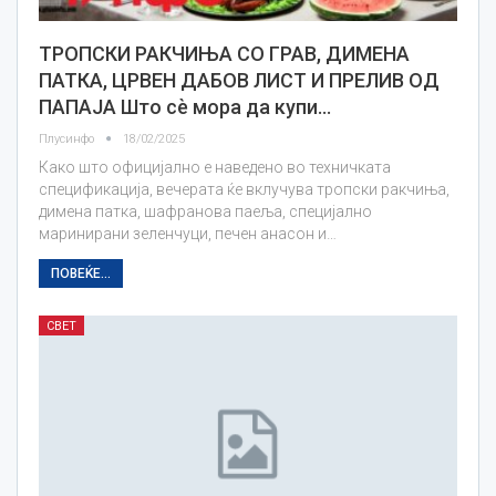
ТРОПСКИ РАКЧИЊА СО ГРАВ, ДИМЕНА
ПАТКА, ЦРВЕН ДАБОВ ЛИСТ И ПРЕЛИВ ОД
ПАПАЈА Што сѐ мора да купи…
Плусинфо
18/02/2025
Како што официјално е наведено во техничката
спецификација, вечерата ќе вклучува тропски ракчиња,
димена патка, шафранова паеља, специјално
маринирани зеленчуци, печен анасон и…
ПОВЕЌЕ...
СВЕТ