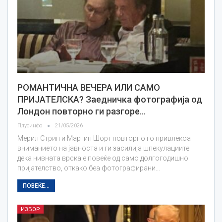
РОМАНТИЧНА ВЕЧЕРА ИЛИ САМО
ПРИЈАТЕЛСКА? Заедничка фотографија од
Лондон повторно ги разгоре…
Плусинфо
21/05/2026
Мерил Стрип и Мартин Шорт повторно го привлекоа
вниманието на јавноста и ги засилија шпекулациите
дека нивната врска е повеќе од само долгогодишно
пријателство, откако беа фотографирани…
ПОВЕЌЕ...
ИЗБОР