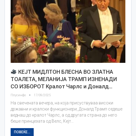
КЕЈТ МИДЛТОН БЛЕСНА ВО ЗЛАТНА
ТОАЛЕТА, МЕЛАНИЈА ТРАМП ИЗНЕНАДИ
СО ИЗБОРОТ Кралот Чарлс и Доналд…
Плусинфо
17/09/2025
На свечената вечера, на која присуствуваа високи
државни и кралски функционери, Доналд Трамп седеше
веднаш до кралот Чарлс, а од другата страна до него
беше принцезата од Велс, Кејт…
ПОВЕЌЕ...