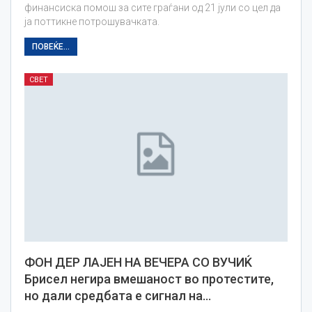
финансиска помош за сите граѓани од 21 јули со цел да
ја поттикне потрошувачката.
ПОВЕЌЕ...
СВЕТ
ФОН ДЕР ЛАЈЕН НА ВЕЧЕРА СО ВУЧИЌ
Брисел негира вмешаност во протестите,
но дали средбата е сигнал на…