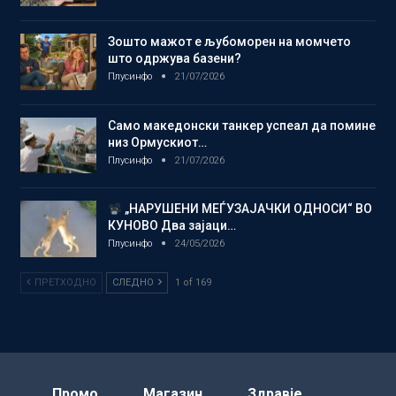
Зошто мажот е љубоморен на момчето
што одржува базени?
Плусинфо
21/07/2026
Само македонски танкер успеал да помине
низ Ормускиот…
Плусинфо
21/07/2026
„НАРУШЕНИ МЕЃУЗАЈАЧКИ ОДНОСИ“ ВО
КУНОВО Два зајаци…
Плусинфо
24/05/2026
ПРЕТХОДНО
СЛЕДНО
1 of 169
Промо
Магазин
Здравје