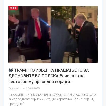
СВЕТ
ТРАМП ГО ИЗБЕГНА ПРАШАЊЕТО ЗА
ДРОНОВИТЕ ВО ПОЛСКА Вечерата во
ресторан му преседна поради…
Плусинфо
10/09/2025
На социјалните мрежи веќе кружат снимки од, како што
ја нарекуваат корисниците, „вечерата на Трамп која му
преседна“.