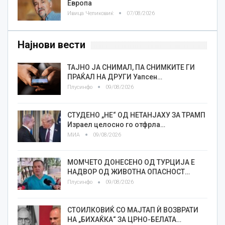
Европа
Ивица Челиковиќ
07/08/2026
Најнови вести
ТАЈНО ЈА СНИМАЛ, ПА СНИМКИТЕ ГИ
ПРАЌАЛ НА ДРУГИ Уапсен…
Плусинфо
09/08/2026
СТУДЕНО „НЕ“ ОД НЕТАНЈАХУ ЗА ТРАМП
Израел целосно го отфрла…
МИА
09/08/2026
МОМЧЕТО ДОНЕСЕНО ОД ТУРЦИЈА Е
НАДВОР ОД ЖИВОТНА ОПАСНОСТ…
Плусинфо
09/08/2026
СТОИЛКОВИЌ СО МАЈТАП Ѝ ВОЗВРАТИ
НА „БИХАЌКА“ ЗА ЦРНО-БЕЛАТА…