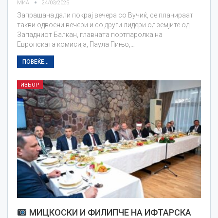
МИА
24/03/2025
Запрашана дали покрај вечера со Вучиќ, се планираат
такви одвоени вечери и со други лидери од земјите од
Западниот Балкан, главната портпаролка на
Европската комисија, Паула Пињо,…
ПОВЕЌЕ...
ИЗБОР
МИЦКОСКИ И ФИЛИПЧЕ НА ИФТАРСКА