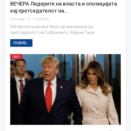
ВЕЧЕРА Лидерите на власта и опозицијата
кај претседателот на…
Плусинфо
11/03/2025
Ифтарската вечера беше организирана од
претседателот на Собранието, Африм Гаши.
ПОВЕЌЕ...
СВЕТ