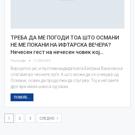
ТРЕБА ДА МЕ ПОГОДИ ТОА ШТО ОСМАНИ
НЕ МЕ ПОКАНИ НА ИФТАРСКА ВЕЧЕРА?
Нечесен гест на нечесен човек кој…
Плусинфо
21/03/2024
Веројатно јас и противкандидатката Билјана Ванковска
спаѓаме во чесните луѓе. А што може да се очекува од
Османи, освен да продолжи да слугува. Тој и неговите
другари имаа шанса од оваа…
ПОВЕЌЕ...
1
2
3
СЛЕДНО