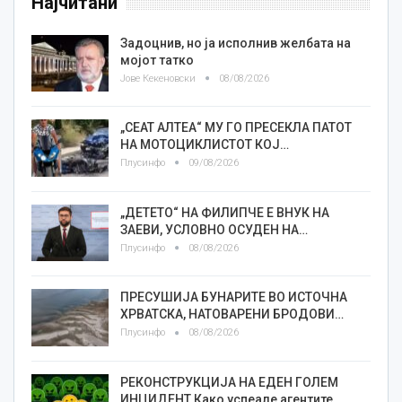
Најчитани
Задоцнив, но ја исполнив желбата на
мојот татко
Јове Кекеновски
08/08/2026
„СЕАТ АЛТЕА“ МУ ГО ПРЕСЕКЛА ПАТОТ
НА МОТОЦИКЛИСТОТ КОЈ…
Плусинфо
09/08/2026
„ДЕТЕТО“ НА ФИЛИПЧЕ Е ВНУК НА
ЗАЕВИ, УСЛОВНО ОСУДЕН НА…
Плусинфо
08/08/2026
ПРЕСУШИЈА БУНАРИТЕ ВО ИСТОЧНА
ХРВАТСКА, НАТОВАРЕНИ БРОДОВИ…
Плусинфо
08/08/2026
РЕКОНСТРУКЦИЈА НА ЕДЕН ГОЛЕМ
ИНЦИДЕНТ Како успеале агентите…