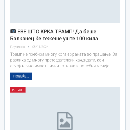
ЕВЕ ШТО КРКА ТРАМП! Да беше
Балканец ќе тежеше уште 100 кила
Плусинфо
08/11/2024
Трамп не пребира многу кога е храната во прашање. За
разлика од многу претседателски кандидати, кои
секојдневно имаат лични готвачи и посебни менијa.
ПОВЕЌЕ...
ИЗБОР