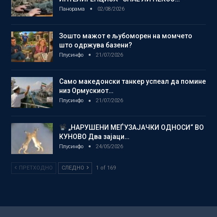
Панорама
02/08/2026
Зошто мажот е љубоморен на момчето
што одржува базени?
Плусинфо
21/07/2026
Само македонски танкер успеал да помине
низ Ормускиот…
Плусинфо
21/07/2026
„НАРУШЕНИ МЕЃУЗАЈАЧКИ ОДНОСИ“ ВО
КУНОВО Два зајаци…
Плусинфо
24/05/2026
ПРЕТХОДНО
СЛЕДНО
1 of 169