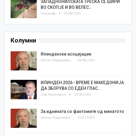
ЗАПАДНОНИЛСКАТА ТРЕСКА СЕ ШИРИ
ВО СКОПЈЕ И ВО ВЕЛЕС…
Плусинфо
05/08/2026
Колумни
Илинденски асоцијации
Златко Теодосиевски
04/08/2026
ИЛИНДЕН 2026 • ВРЕМЕ Е МАКЕДОНИЈА
ДА ЗБОРУВА СО ЕДЕН ГЛАС…
Јове Кекеновски
03/08/2026
За иднината со фантомите од минатото
Златко Теодосиевски
31/07/2026