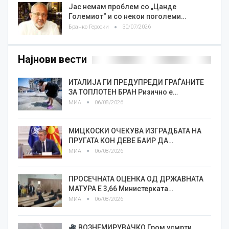
Јас немам проблем со „Цанде
Големиот“ и со некои поголеми…
Бранко Героски
30/07/2026
Најнови вести
ИТАЛИЈА ГИ ПРЕДУПРЕДИ ГРАЃАНИТЕ
ЗА ТОПЛОТЕН БРАН Ризично е…
МИА
06/08/2026
МИЦКОСКИ ОЧЕКУВА ИЗГРАДБАТА НА
ПРУГАТА КОН ДЕВЕ БАИР ДА…
МИА
06/08/2026
ПРОСЕЧНАТА ОЦЕНКА ОД ДРЖАВНАТА
МАТУРА Е 3,66 Министерката…
МИА
06/08/2026
ВОЗНЕМИРУВАЧКО Гром усмрти