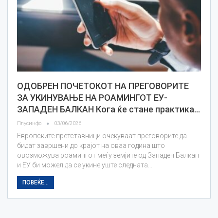
ОДОБРЕН ПОЧЕТОКОТ НА ПРЕГОВОРИТЕ
ЗА УКИНУВАЊЕ НА РОАМИНГОТ ЕУ-
ЗАПАДЕН БАЛКАН Кога ќе стане практика…
Плусинфо
03/06/2026
Европските претставници очекуваат преговорите да
бидат завршени до крајот на оваа година што
овозможува роамингот меѓу земјите од Западен Балкан
и ЕУ би можел да се укине уште следната…
ПОВЕЌЕ...