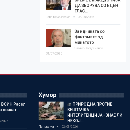
ДА ЗБОРУВА СО ЕДЕН
ГЛАС…
Јове Кекеновски
03/08/2026
За иднината со
фантомите од
минатото
Златко Теодосиевски
31/07/2026
Хумор
 ВОИН Расел
ПРИРОДНА ПРОТИВ
о познат
ВЕШТАЧКА
ИНТЕЛИГЕНЦИЈА • ЗНАЕ ЛИ
НЕКОЈ…
/2026
Панорама
02/08/2026