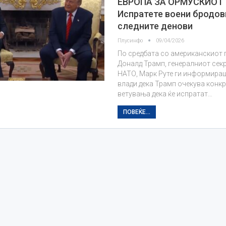
ЕВРОПА ЗА ОРМУСКИОТ
Испратете воени бродов
следните денови
Плусинфо
09/04/2026
По средбата со американскиот 
Доналд Трамп, генералниот сек
НАТО, Марк Руте ги информира
влади дека Трамп очекува конк
ветувања дека ќе испратат…
ПОВЕЌЕ...