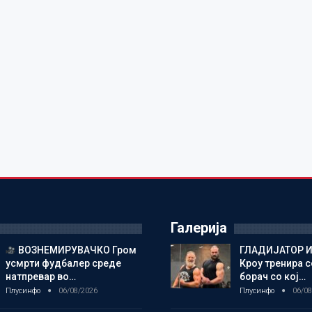
Галерија
ВОЗНЕМИРУВАЧКО Гром
ГЛАДИЈАТОР И
усмрти фудбалер среде
Кроу тренира с
натпревар во…
борач со кој…
Плусинфо
06/08/2026
Плусинфо
06/08