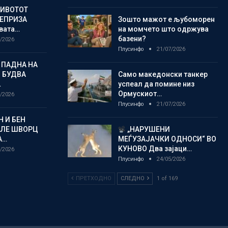
ЖИВОТОТ
РЕПРИЗА
Зошто мажот е љубоморен
овата…
на момчето што одржува
базени?
/2026
Плусинфо
21/07/2026
 ПАДНА НА
 БУДВА
Само македонски танкер
…
успеал да помине низ
Ормускиот…
/2026
Плусинфо
21/07/2026
 И БЕН
АЛЕ ШВОРЦ
„НАРУШЕНИ
А…
МЕЃУЗАЈАЧКИ ОДНОСИ“ ВО
КУНОВО Два зајаци…
/2026
Плусинфо
24/05/2026
ПРЕТХОДНО
СЛЕДНО
1 of 169