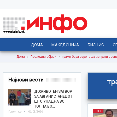
ДОМА
МАКЕДОНИЈА
БИЗНИС
С
Дома
Последни објави
трамп бара европа да испрати воен
Најнови вести
тр
ДОЖИВОТЕН ЗАТВОР
ЗА АВГАНИСТАНЕЦОТ
ШТО УПАДНА ВО
ТОЛПА ВО…
СВЕТ
Плусинфо
06/08/2026