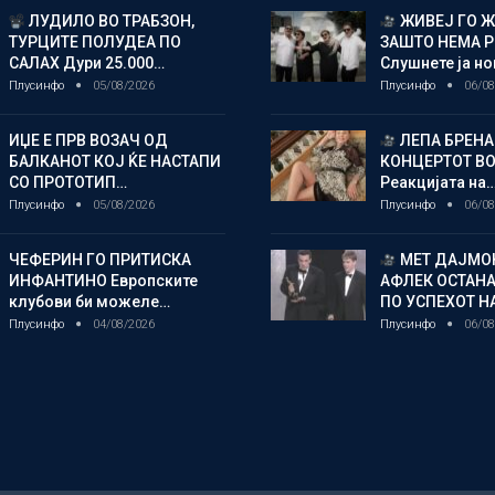
ЛУДИЛО ВО ТРАБЗОН,
ЖИВЕЈ ГО 
ТУРЦИТЕ ПОЛУДЕА ПО
ЗАШТО НЕМА 
САЛАХ Дури 25.000…
Слушнете ја н
Плусинфо
05/08/2026
Плусинфо
06/08
ИЏЕ Е ПРВ ВОЗАЧ ОД
ЛЕПА БРЕНА
БАЛКАНОТ КОЈ ЌЕ НАСТАПИ
КОНЦЕРТОТ ВО
СО ПРОТОТИП…
Реакцијата на
Плусинфо
05/08/2026
Плусинфо
06/08
ЧЕФЕРИН ГО ПРИТИСКА
МЕТ ДАЈМОН
ИНФАНТИНО Европските
АФЛЕК ОСТАН
клубови би можеле…
ПО УСПЕХОТ Н
Плусинфо
04/08/2026
Плусинфо
06/08