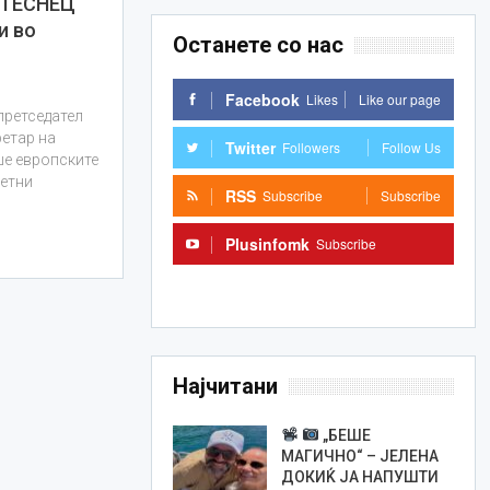
 ТЕСНЕЦ
и во
Останете со нас
Facebook
Likes
Like our page
претседател
ретар на
Twitter
Followers
Follow Us
ше европските
ретни
RSS
Subscribe
Subscribe
Plusinfomk
Subscribe
Subscribe
Најчитани
„БЕШЕ
МАГИЧНО“ – ЈЕЛЕНА
ДОКИЌ ЈА НАПУШТИ