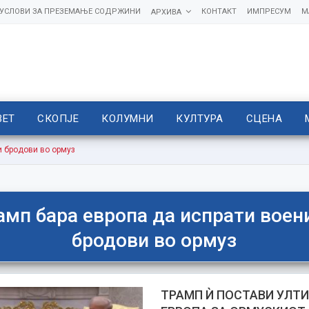
УСЛОВИ ЗА ПРЕЗЕМАЊЕ СОДРЖИНИ
КОНТАКТ
ИМПРЕСУМ
М
АРХИВА
ВЕТ
СКОПЈЕ
КОЛУМНИ
КУЛТУРА
СЦЕНА
и бродови во ормуз
амп бара европа да испрати воен
бродови во ормуз
ТРАМП Ѝ ПОСТАВИ УЛТ