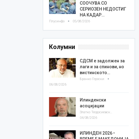
СООЧУВА СО
СЕРИОЗЕН НЕДОСТИГ
НА КАДАР…
Плусинфо
05/08/2026
Колумни
СДСМ е задолжен за
лаги и за спинови, но
вистинското…
Бранко Героски
06/08/2026
Илинденски
асоцијации
Златко Теодосиевски
04/08/2026
ИЛИНДЕН 2026 •
ВРЕМЕ Е МАКЕДОНИЈА