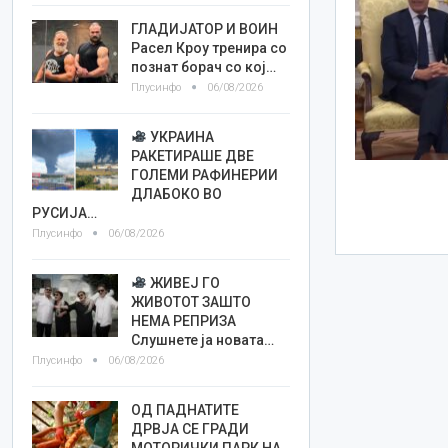
ГЛАДИЈАТОР И ВОИН
Расел Кроу тренира со
познат борач со кој…
Плусинфо
06/08/2026
УКРАИНА
РАКЕТИРАШЕ ДВЕ
ГОЛЕМИ РАФИНЕРИИ
ДЛАБОКО ВО
РУСИЈА…
Плусинфо
06/08/2026
ЖИВЕЈ ГО
ЖИВОТОТ ЗАШТО
НЕМА РЕПРИЗА
Слушнете ја новата…
Плусинфо
06/08/2026
ОД ПАДНАТИТЕ
ДРВЈА СЕ ГРАДИ
МОТОРИЧКИ ПАРК НА