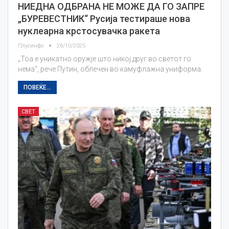
НИЕДНА ОДБРАНА НЕ МОЖЕ ДА ГО ЗАПРЕ
„БУРЕВЕСТНИК“ Русија тестираше нова
нуклеарна крстосувачка ракета
Плусинфо
26/10/2025
„Тоа е уникатно оружје што никој друг во светот го
нема“, рече Путин, облечен во камуфлажна униформа.
ПОВЕЌЕ...
СВЕТ