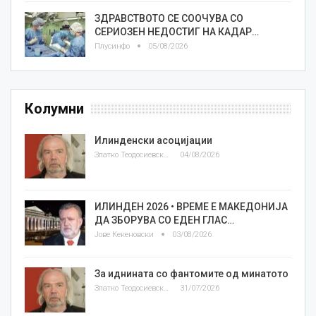
ЗДРАВСТВОТО СЕ СООЧУВА СО
СЕРИОЗЕН НЕДОСТИГ НА КАДАР…
Плусинфо
05/08/2026
Колумни
Илинденски асоцијации
Златко Теодосиевски
04/08/2026
ИЛИНДЕН 2026 • ВРЕМЕ Е МАКЕДОНИЈА
ДА ЗБОРУВА СО ЕДЕН ГЛАС…
Јове Кекеновски
03/08/2026
За иднината со фантомите од минатото
Златко Теодосиевски
31/07/2026