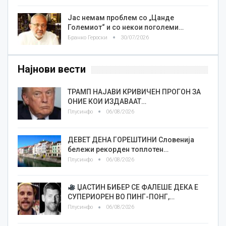
Јас немам проблем со „Цанде
Големиот“ и со некои поголеми…
Бранко Героски
30/07/2026
Најнови вести
ТРАМП НАЈАВИ КРИВИЧЕН ПРОГОН ЗА
ОНИЕ КОИ ИЗДАВААТ…
Плусинфо
06/08/2026
ДЕВЕТ ДЕНА ГОРЕШТИНИ Словенија
бележи рекорден топлотен…
Плусинфо
06/08/2026
ЏАСТИН БИБЕР СЕ ФАЛЕШЕ ДЕКА Е
СУПЕРИОРЕН ВО ПИНГ-ПОНГ,…
Плусинфо
06/08/2026