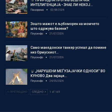
ПРИРОДНА ПРОТИВ ВЕШТАЧКА
ИНТЕЛИГЕНЦИЈА • ЗНАЕ ЛИ НЕКОЈ…
Панорама
02/08/2026
Зошто мажот е љубоморен на момчето
што одржува базени?
Плусинфо
21/07/2026
Само македонски танкер успеал да помине
низ Ормускиот…
Плусинфо
21/07/2026
„НАРУШЕНИ МЕЃУЗАЈАЧКИ ОДНОСИ“ ВО
КУНОВО Два зајаци…
Плусинфо
24/05/2026
ПРЕТХОДНО
СЛЕДНО
1 of 169