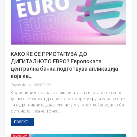
КАКО ЌЕ СЕ ПРИСТАПУВА ДО
ДИГИТАЛНОТО ЕВРО? Европската
централна банка подготвува апликација
која ќе…
Плусинфо
30/07/2026
Корисниците покрај апликацијата за дигиталното евро,
до него ќе можат да пристапат и преку други канали што
ги нудат нивните даватели на услуги за плаќање, што би
останало главна точка…
ПОВЕЌЕ...
БИЗНИС