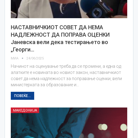
НАСТАВНИЧКИОТ СОВЕТ ДА НЕМА
НАДЛЕЖНОСТ ДА ПОПРАВА ОЦЕНКИ
Јаневска вели дека тестирањето во
„Георги…
МИА
24/06/2025
Начинот на оценување треба да се промени, а една од
алатките е новината во новиот закон, наставничкиот
совет да нема надлежност за поправање оценки, вели
министерката за образование и…
ПОВЕЌЕ...
МАКЕДОНИЈА