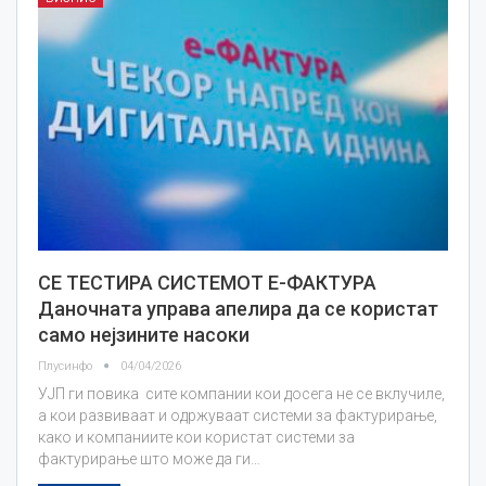
СЕ ТЕСТИРА СИСТЕМОТ Е-ФАКТУРА
Даночната управа апелира да се користат
само нејзините насоки
Плусинфо
04/04/2026
УЈП ги повика сите компании кои досега не се вклучиле,
а кои развиваат и одржуваат системи за фактурирање,
како и компаниите кои користат системи за
фактурирање што може да ги…