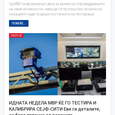
Од МВР информираат дека за време на спроведувањето
на овие активности, нема да се пропуштаат возила на
локациите каде се врши постапката на тестирање.
ПОВЕЌЕ...
СКОПЈЕ
ИДНАТА НЕДЕЛА МВР ЌЕ ГО ТЕСТИРА И
КАЛИБРИРА СЕЈФ-СИТИ Еве ги деталите,