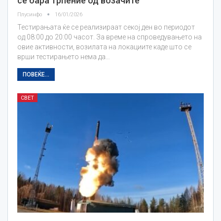
се бара трпение од возачите
Плусинфо
16/01/2026
Тестирањата ќе се реализираат секој ден во периодот
од 08:00 до 20:00 часот. За време на спроведувањето на
овие активности, возилата на локациите каде што се
врши тестирањето нема да…
ПОВЕЌЕ...
СВЕТ