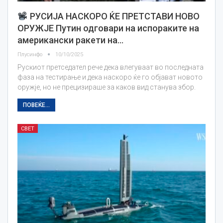
РУСИЈА НАСКОРО ЌЕ ПРЕТСТАВИ НОВО
ОРУЖЈЕ Путин одговари на испораките на
американски ракети на…
Плусинфо
10/10/2025
Рускиот претседател рече дека влегуваат во последната
фаза на тестирање и дека наскоро ќе го објават новото
оружје, но не прецизираше за каков вид станува збор.
ПОВЕЌЕ...
СВЕТ