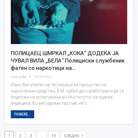
ПОЛИЦАЕЦ ШМРКАЛ „КОКА“ ДОДЕКА ЈА
ЧУВАЛ ВИЛА „БЕЛА“ Полициски службеник
фатен со наркотици на…
Плусинфо
02/04/2025
Иако бил упатен на тестирање за присуство на
наркотични средства, А.М. одбил да соработува и да се
подложи на испитување во Институтот за судска
медицина. Во меѓувреме, против него…
ПОВЕЌЕ...
1
2
3
…
19
СЛЕДНО