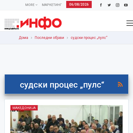
06/08/2026
MORE
МАРКЕТИНГ
Дома
Последни објави
судски процес „пулс“
судски процес „пулс“
МАКЕДОНИЈА