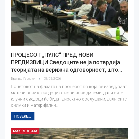
ПРОЦЕСОТ „ПУЛС“ ПРЕД НОВИ
ПРЕДИЗВИЦИ Сведоците не ја потврдија
теоријата на верижна одговорност, што…
Бранко Героски
08/05/2026
Почетокот на фазата на процесот во која се изведуваат
материјалните сведоци отвори нови дилеми: дали сите
клучни сведоци ќе бидат директно сослушани, дали сите
снимки и материјални…
ПОВЕЌЕ...
МАКЕДОНИЈА