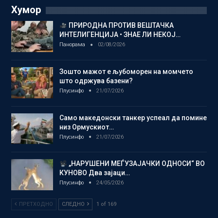
Хумор
ПРИРОДНА ПРОТИВ ВЕШТАЧКА
ИНТЕЛИГЕНЦИЈА • ЗНАЕ ЛИ НЕКОЈ…
Панорама
02/08/2026
Зошто мажот е љубоморен на момчето
што одржува базени?
Плусинфо
21/07/2026
Само македонски танкер успеал да помине
низ Ормускиот…
Плусинфо
21/07/2026
„НАРУШЕНИ МЕЃУЗАЈАЧКИ ОДНОСИ“ ВО
КУНОВО Два зајаци…
Плусинфо
24/05/2026
ПРЕТХОДНО
СЛЕДНО
1 of 169