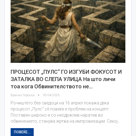
ПРОЦЕСОТ „ПУЛС“ ГО ИЗГУБИ ФОКУСОТ И
ЗАТАЛКА ВО СЛЕПА УЛИЦА На што личи
тоа кога Обвинителството не…
Бранко Героски
18/04/2026
Рочиштето без сведоци на 16 април покажа дека
процесот „Пулс“ сè повеќе е проблем на концепт.
Поставен широко и со неодржлив наратив во
обвинението, станува жртва на импровизации. Секој…
ПОВЕЌЕ...