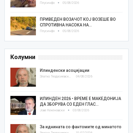
Плусинфо
05/08/2026
ПРИВЕДЕН ВОЗАЧОТ КОЈ ВОЗЕШЕ ВО
СПРОТИВНА НАСОКА НА…
Плусинфо
05/08/2026
Колумни
Илинденски асоцијации
Златко Теодосиевски
04/08/2026
ИЛИНДЕН 2026 • ВРЕМЕ Е МАКЕДОНИЈА
ДА ЗБОРУВА СО ЕДЕН ГЛАС…
Јове Кекеновски
03/08/2026
За иднината со фантомите од минатото
Златко Теодосиевски
31/07/2026