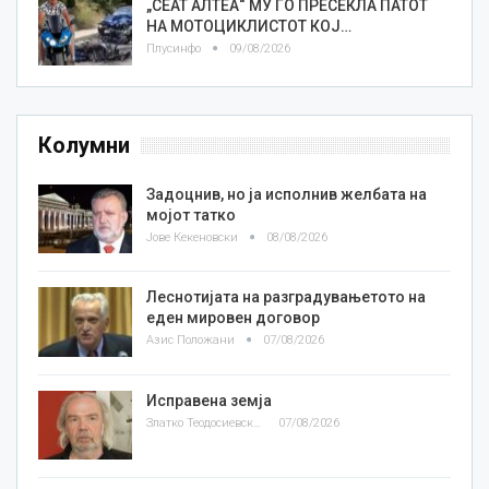
„СЕАТ АЛТЕА“ МУ ГО ПРЕСЕКЛА ПАТОТ
НА МОТОЦИКЛИСТОТ КОЈ…
Плусинфо
09/08/2026
Колумни
Задоцнив, но ја исполнив желбата на
мојот татко
Јове Кекеновски
08/08/2026
Леснотијата на разградувањетото на
еден мировен договор
Азис Положани
07/08/2026
Исправена земја
Златко Теодосиевски
07/08/2026