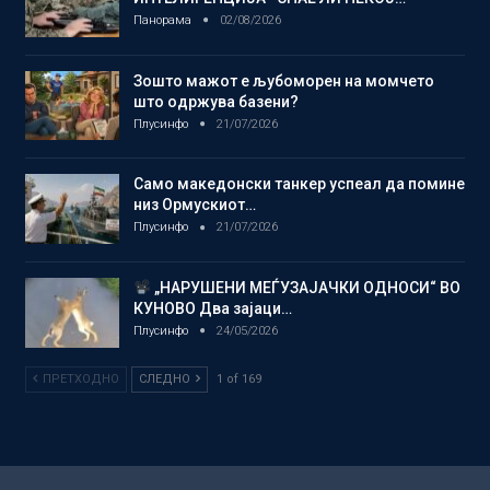
Панорама
02/08/2026
Зошто мажот е љубоморен на момчето
што одржува базени?
Плусинфо
21/07/2026
Само македонски танкер успеал да помине
низ Ормускиот…
Плусинфо
21/07/2026
„НАРУШЕНИ МЕЃУЗАЈАЧКИ ОДНОСИ“ ВО
КУНОВО Два зајаци…
Плусинфо
24/05/2026
ПРЕТХОДНО
СЛЕДНО
1 of 169