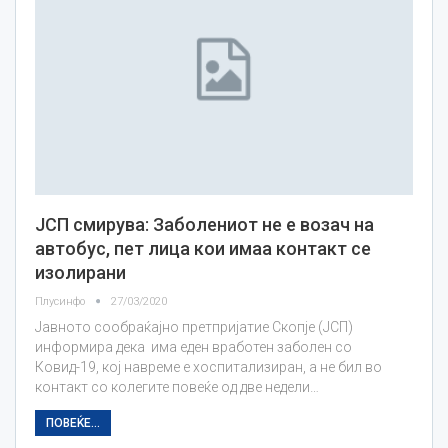
ЈСП смирува: Заболениот не е возач на
автобус, пет лица кои имаa контакт се
изолирани
Плусинфо
27/03/2020
Јавното сообраќајно претпријатие Скопје (ЈСП)
информира дека има еден вработен заболен со
Ковид-19, кој навреме е хоспитализиран, а не бил во
контакт со колегите повеќе од две недели…
ПОВЕЌЕ...