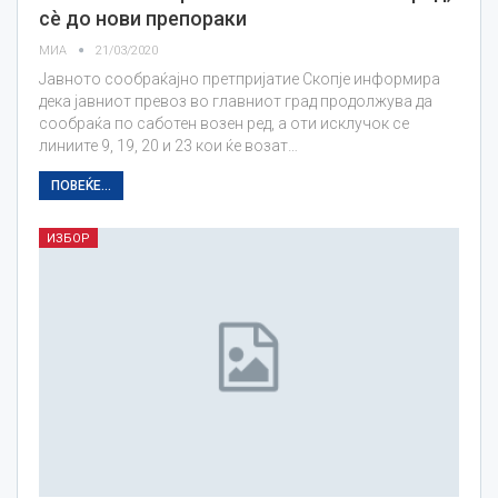
сè до нови препораки
МИА
21/03/2020
Јавното сообраќајно претпријатие Скопје информира
дека јавниот превоз во главниот град продолжува да
сообраќа по саботен возен ред, а оти исклучок се
линиите 9, 19, 20 и 23 кои ќе возат…
ПОВЕЌЕ...
ИЗБОР