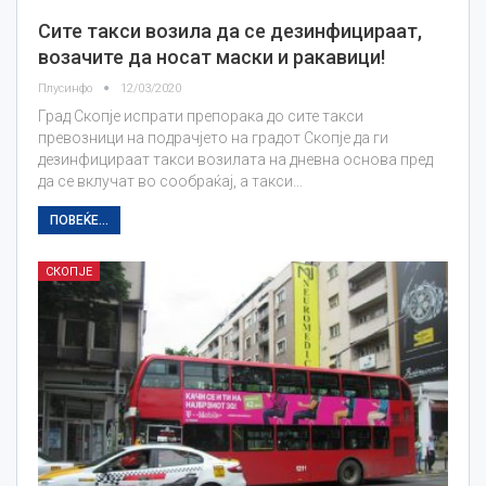
Сите такси возила да се дезинфицираат,
возачите да носат маски и ракавици!
Плусинфо
12/03/2020
Град Скопје испрати препорака до сите такси
превозници на подрачјето на градот Скопје да ги
дезинфицираат такси возилата на дневна основа пред
да се вклучат во сообраќај, а такси…
ПОВЕЌЕ...
СКОПЈЕ