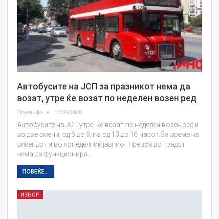
Автобусите на ЈСП за празникот нема да
возат, утре ќе возат по неделен возен ред
Плусинфо
16/04/2020
Ацтобусите на ЈСП утре ќе возат по неделен возен ред и
во две смени, од 5 до 9, па од 13 до 16 часот.За време на
викендот и во понеделник јавниот превоз во градот
нема да функционира…
ПОВЕЌЕ...
ИЗБОР