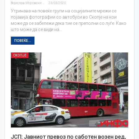
Војислав Мојсовски
23/03/2020
Утринава на повеќе групи на социјалните мрежи се
појавија фотографии со автобуси во Скопје на кои
може да се забележи дека тие се преполни со луѓе. Како
што може да се види на…
ПОВЕЌЕ...
СКОПЈЕ
ЈСП: Јавниот превоз по саботен возен ред,