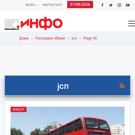
07/08/2026
MORE
МАРКЕТИНГ
Дома
Последни објави
јсп
Page 36
јсп
ИЗБОР