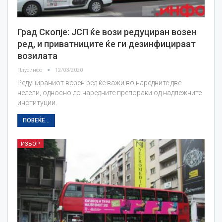
Град Скопје: ЈСП ќе вози редуциран возен
ред, и приватниците ќе ги дезинфицираат
возилата
Плусинфо
12/03/2020
Редуцираниот возен ред ќе важи во наредните две
недели, односно до наредните препораки од надлежните
институции.
ПОВЕЌЕ...
ИЗБОР