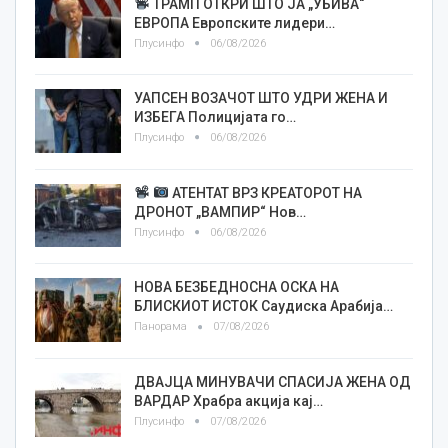
ТРАМП ОТКРИ ШТО ЈА „УБИВА“
ЕВРОПА Европските лидери…
Плусинфо
06/08/2026
УАПСЕН ВОЗАЧОТ ШТО УДРИ ЖЕНА И
ИЗБЕГА Полицијата го…
Плусинфо
06/08/2026
АТЕНТАТ ВРЗ КРЕАТОРОТ НА
ДРОНОТ „ВАМПИР“ Нов…
Плусинфо
06/08/2026
НОВА БЕЗБЕДНОСНА ОСКА НА
БЛИСКИОТ ИСТОК Саудиска Арабија…
Панорама
07/08/2026
ДВАЈЦА МИНУВАЧИ СПАСИЈА ЖЕНА ОД
ВАРДАР Храбра акција кај…
Плусинфо
07/08/2026