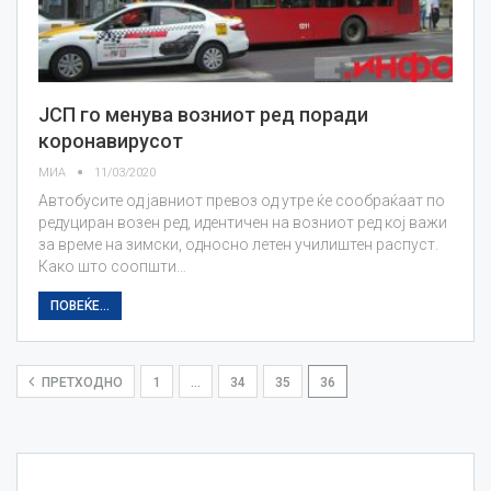
ЈСП го менува возниот ред поради
коронавирусот
МИА
11/03/2020
Автобусите од јавниот превоз од утре ќе сообраќаат по
редуциран возен ред, идентичен на возниот ред кој важи
за време на зимски, односно летен училиштен распуст.
Како што соопшти…
ПОВЕЌЕ...
ПРЕТХОДНО
1
…
34
35
36