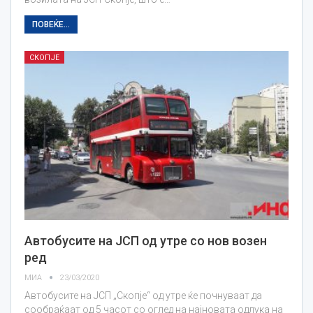
ПОВЕЌЕ...
СКОПЈЕ
Автобусите на ЈСП од утре со нов возен
ред
МИА
23/03/2020
Автобусите на ЈСП „Скопје“ од утре ќе почнуваат да
сообраќаат од 5 часот со оглед на најновата одлука на