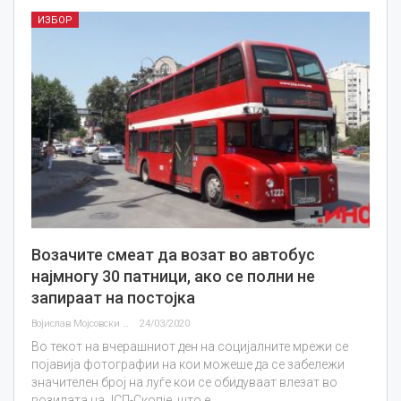
ИЗБОР
Возачите смеат да возат во автобус
најмногу 30 патници, ако се полни не
запираат на постојка
Војислав Мојсовски
24/03/2020
Во текот на вчерашниот ден на социјалните мрежи се
појавија фотографии на кои можеше да се забележи
значителен број на луѓе кои се обидуваат влезат во
возилата на ЈСП-Скопје, што е…