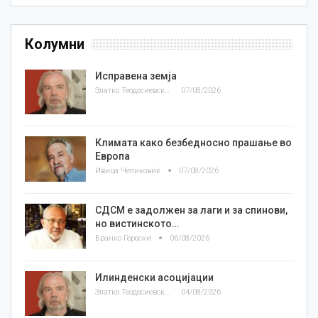
Колумни
Исправена земја
Златко Теодосиевски
07/08/2026
Климата како безбедносно прашање во
Европа
Ивица Челиковиќ
07/08/2026
СДСМ е задолжен за лаги и за спинови,
но вистинското…
Бранко Героски
06/08/2026
Илинденски асоцијации
Златко Теодосиевски
04/08/2026