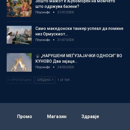
Зошто мажот е љубоморен на момчето
што одржува базени?
Плусинфо
21/07/2026
Само македонски танкер успеал да помине
низ Ормускиот…
Плусинфо
21/07/2026
„НАРУШЕНИ МЕЃУЗАЈАЧКИ ОДНОСИ“ ВО
КУНОВО Два зајаци…
Плусинфо
24/05/2026
ПРЕТХОДНО
СЛЕДНО
1 of 169
Промо
Магазин
Здравје