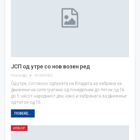
ЈСП од утре со нов возен ред
Плусинфо
07/04/2020
Од утре, согласно одлуката на Владата за забрана за
движење на сите граѓани од понеделник до петок од 16
до 5 часот наредниот ден, како и забраната за движење
oд петок од 16…
ПОВЕЌЕ...
ИЗБОР