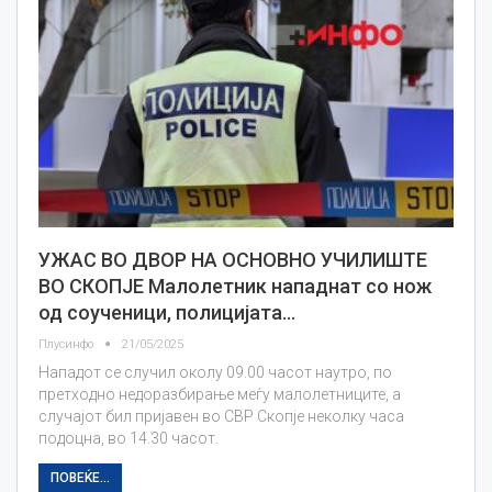
УЖАС ВО ДВОР НА ОСНОВНО УЧИЛИШТЕ
ВО СКОПЈЕ Малолетник нападнат со нож
од соученици, полицијата…
Плусинфо
21/05/2025
Нападот се случил околу 09.00 часот наутро, по
претходно недоразбирање меѓу малолетниците, а
случајот бил пријавен во СВР Скопје неколку часа
подоцна, во 14.30 часот.
ПОВЕЌЕ...