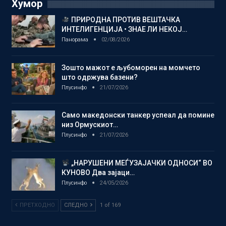
Хумор
ПРИРОДНА ПРОТИВ ВЕШТАЧКА
ИНТЕЛИГЕНЦИЈА • ЗНАЕ ЛИ НЕКОЈ…
Панорама
02/08/2026
Зошто мажот е љубоморен на момчето
што одржува базени?
Плусинфо
21/07/2026
Само македонски танкер успеал да помине
низ Ормускиот…
Плусинфо
21/07/2026
„НАРУШЕНИ МЕЃУЗАЈАЧКИ ОДНОСИ“ ВО
КУНОВО Два зајаци…
Плусинфо
24/05/2026
ПРЕТХОДНО
СЛЕДНО
1 of 169