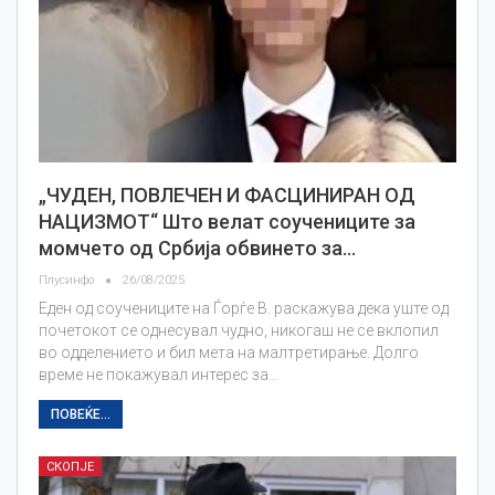
„ЧУДЕН, ПОВЛЕЧЕН И ФАСЦИНИРАН ОД
НАЦИЗМОТ“ Што велат соучениците за
момчето од Србија обвинето за…
Плусинфо
26/08/2025
Еден од соучениците на Ѓорѓе В. раскажува дека уште од
почетокот се однесувал чудно, никогаш не се вклопил
во одделението и бил мета на малтретирање. Долго
време не покажувал интерес за…
ПОВЕЌЕ...
СКОПЈЕ