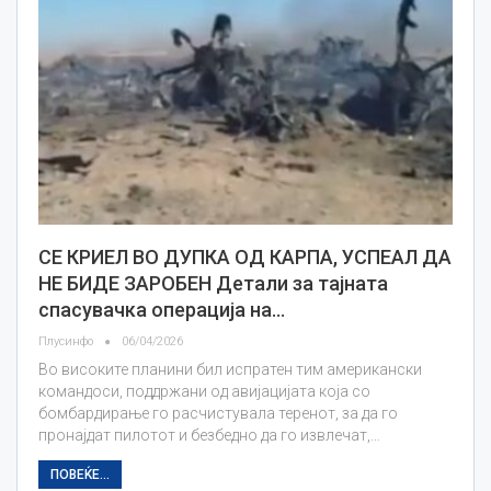
СЕ КРИЕЛ ВО ДУПКА ОД КАРПА, УСПЕАЛ ДА
НЕ БИДЕ ЗАРОБЕН Детали за тајната
спасувачка операција на…
Плусинфо
06/04/2026
Во високите планини бил испратен тим американски
командоси, поддржани од авијацијата која со
бомбардирање го расчистувала теренот, за да го
пронајдат пилотот и безбедно да го извлечат,…
ПОВЕЌЕ...