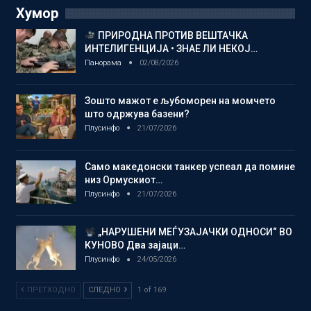
Хумор
ПРИРОДНА ПРОТИВ ВЕШТАЧКА
ИНТЕЛИГЕНЦИЈА • ЗНАЕ ЛИ НЕКОЈ…
Панорама
02/08/2026
Зошто мажот е љубоморен на момчето
што одржува базени?
Плусинфо
21/07/2026
Само македонски танкер успеал да помине
низ Ормускиот…
Плусинфо
21/07/2026
„НАРУШЕНИ МЕЃУЗАЈАЧКИ ОДНОСИ“ ВО
КУНОВО Два зајаци…
Плусинфо
24/05/2026
ПРЕТХОДНО
СЛЕДНО
1 of 169