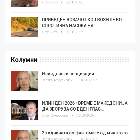
Плусинфо
05/08/2026
ПРИВЕДЕН ВОЗАЧОТ КОЈ ВОЗЕШЕ ВО
СПРОТИВНА НАСОКА НА…
Плусинфо
05/08/2026
Колумни
Илинденски асоцијации
Златко Теодосиевски
04/08/2026
ИЛИНДЕН 2026 • ВРЕМЕ Е МАКЕДОНИЈА
ДА ЗБОРУВА СО ЕДЕН ГЛАС…
Јове Кекеновски
03/08/2026
За иднината со фантомите од минатото
Златко Теодосиевски
31/07/2026