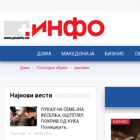
ДОМА
МАКЕДОНИЈА
БИЗНИС
С
Дома
Последни објави
рекламн
Најнови вести
ПУКАЛ НА СЕМЕЈНА
ВЕСЕЛБА, ОШТЕТИЛ
ПОКРИВ ОД КУЌА
БИЗНИС
Полицијата…
Плусинфо
06/08/2026