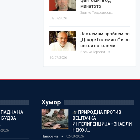
фантомите од
минатото
Златко Теодосиевски
31/07/2026
Јас немам проблем со
„Цанде Големиот“ и со
некои поголеми…
Бранко Героски
30/07/2026
Хумор
 ПАДНА НА
ПРИРОДНА ПРОТИВ
 БУДВА
ВЕШТАЧКА
…
ИНТЕЛИГЕНЦИЈА • ЗНАЕ ЛИ
НЕКОЈ…
/2026
Панорама
02/08/2026