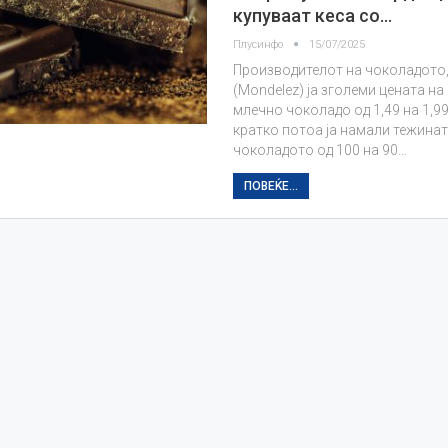
купуваат кеса со…
Плусинфо
15/07/2025
Производителот на чоколадото
(Mondelez) ја зголеми цената н
млечно чоколадо од 1,49 на 1,99
кратко потоа ја намали тежинат
чоколадото од 100 на 90…
ПОВЕЌЕ...