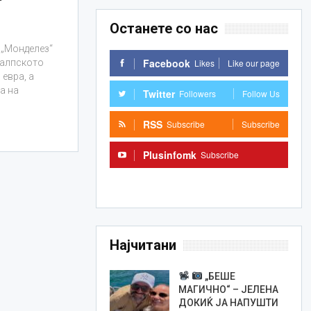
Останете со нас
,„Монделез“
Facebook
Likes
Like our page
а алпското
 евра, а
а на
Twitter
Followers
Follow Us
RSS
Subscribe
Subscribe
Plusinfomk
Subscribe
Subscribe
Најчитани
„БЕШЕ
МАГИЧНО“ – ЈЕЛЕНА
ДОКИЌ ЈА НАПУШТИ