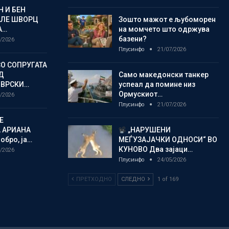
 И БЕН
АЛЕ ШВОРЦ
Зошто мажот е љубоморен
А…
на момчето што одржува
базени?
/2026
Плусинфо
21/07/2026
СО СОПРУГАТА
Д
Само македонски танкер
 ВРСКИ…
успеал да помине низ
Ормускиот…
/2026
Плусинфо
21/07/2026
Е
 АРИАНА
„НАРУШЕНИ
обро, ја…
МЕЃУЗАЈАЧКИ ОДНОСИ“ ВО
КУНОВО Два зајаци…
/2026
Плусинфо
24/05/2026
ПРЕТХОДНО
СЛЕДНО
1 of 169