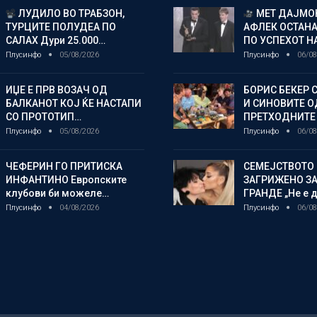
ЛУДИЛО ВО ТРАБЗОН,
МЕТ ДАЈМОН
ТУРЦИТЕ ПОЛУДЕА ПО
АФЛЕК ОСТАН
САЛАХ Дури 25.000…
ПО УСПЕХОТ Н
Плусинфо
05/08/2026
Плусинфо
06/08
ИЏЕ Е ПРВ ВОЗАЧ ОД
БОРИС БЕКЕР 
БАЛКАНОТ КОЈ ЌЕ НАСТАПИ
И СИНОВИТЕ О
СО ПРОТОТИП…
ПРЕТХОДНИТЕ
Плусинфо
05/08/2026
Плусинфо
06/08
ЧЕФЕРИН ГО ПРИТИСКА
СЕМЕЈСТВОТО 
ИНФАНТИНО Европските
ЗАГРИЖЕНО ЗА
клубови би можеле…
ГРАНДЕ „Не е д
Плусинфо
04/08/2026
Плусинфо
06/08