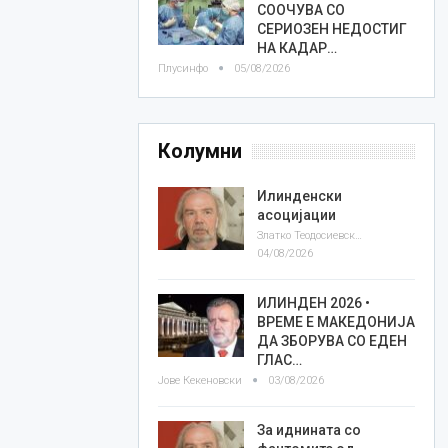
СООЧУВА СО
СЕРИОЗЕН НЕДОСТИГ
НА КАДАР…
Плусинфо
05/08/2026
Колумни
Илинденски
асоцијации
Златко Теодосиевски
04/08/2026
ИЛИНДЕН 2026 •
ВРЕМЕ Е МАКЕДОНИЈА
ДА ЗБОРУВА СО ЕДЕН
ГЛАС…
Јове Кекеновски
03/08/2026
За иднината со