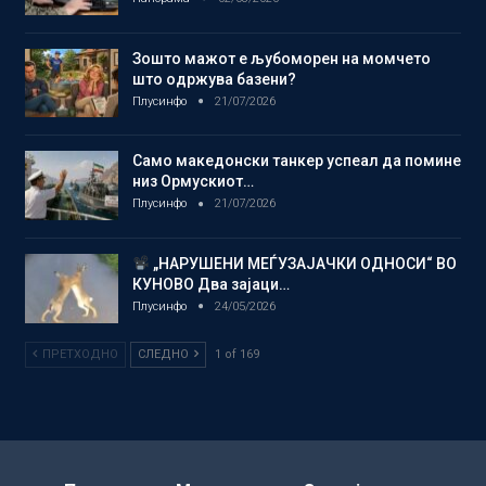
Зошто мажот е љубоморен на момчето
што одржува базени?
Плусинфо
21/07/2026
Само македонски танкер успеал да помине
низ Ормускиот…
Плусинфо
21/07/2026
„НАРУШЕНИ МЕЃУЗАЈАЧКИ ОДНОСИ“ ВО
КУНОВО Два зајаци…
Плусинфо
24/05/2026
ПРЕТХОДНО
СЛЕДНО
1 of 169