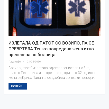
ИЗЛЕТАЛА ОД ПАТОТ СО ВОЗИЛО, ПА СЕ
ПРЕВРТЕЛА Тешко повредена жена итно
пренесена во болница
Плусинфо
21/04/2026
Возило „фиат“ излетало од експресниот пат А2 кај
селото Петралица и се превртело, при што 32-годишна
жена од Крива Паланка се здобила со тешки повреди.
ПОВЕЌЕ...