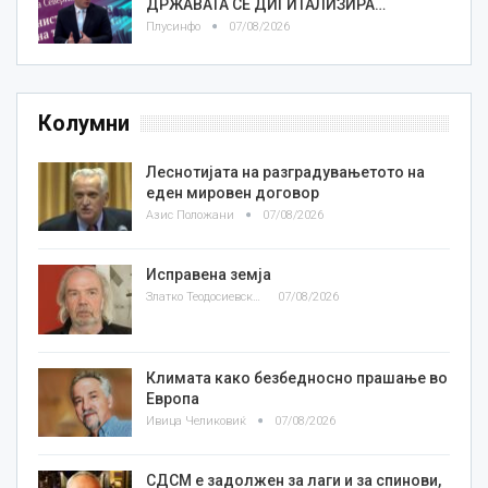
ДРЖАВАТА СЕ ДИГИТАЛИЗИРА…
Плусинфо
07/08/2026
Колумни
Леснотијата на разградувањетото на
еден мировен договор
Азис Положани
07/08/2026
Исправена земја
Златко Теодосиевски
07/08/2026
Климата како безбедносно прашање во
Европа
Ивица Челиковиќ
07/08/2026
СДСМ е задолжен за лаги и за спинови,