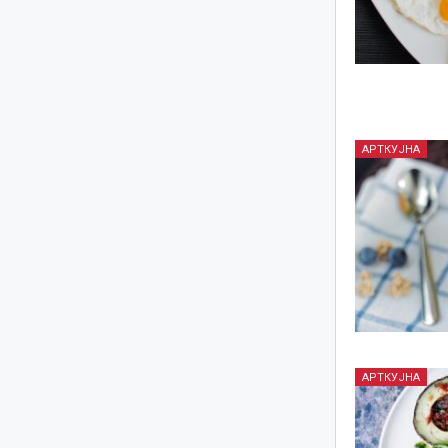
АРТКУЈНА
АРТКУЈНА