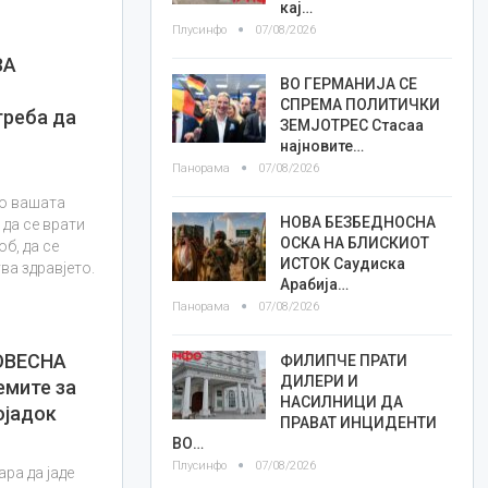
кај…
Плусинфо
07/08/2026
ЗА
ВО ГЕРМАНИЈА СЕ
СПРЕМА ПОЛИТИЧКИ
треба да
ЗЕМЈОТРЕС Стасаа
најновите…
Панорама
07/08/2026
во вашата
НОВА БЕЗБЕДНОСНА
 да се врати
ОСКА НА БЛИСКИОТ
б, да се
ИСТОК Саудиска
ва здравјето.
Арабија…
Панорама
07/08/2026
ОВЕСНА
ФИЛИПЧЕ ПРАТИ
ДИЛЕРИ И
емите за
НАСИЛНИЦИ ДА
ојадок
ПРАВАТ ИНЦИДЕНТИ
ВО…
Плусинфо
07/08/2026
ара да јаде