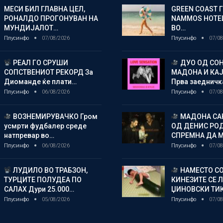
МЕСИ БИЛ ГЛАВНА ЦЕЛ,
GREEN COAST 
РОНАЛДО ПРОГОНУВАН НА
NAMMOS HOTEL
МУНДИЈАЛОТ…
ВО…
Плусинфо
07/08/2026
Плусинфо
07/08
РЕАЛ ГО СРУШИ
ДУО ОД СОН
СОПСТВЕНИОТ РЕКОРД За
МАДОНА И КА
Диоманде ќе плати…
Прва заедничк
Плусинфо
06/08/2026
Плусинфо
07/08
ВОЗНЕМИРУВАЧКО Гром
МАДОНА СА
усмрти фудбалер среде
ОД ДЕНИС РО
натпревар во…
СПРЕМНА ДА 
Плусинфо
06/08/2026
Плусинфо
07/08
ЛУДИЛО ВО ТРАБЗОН,
НАМЕСТО СО
ТУРЦИТЕ ПОЛУДЕА ПО
КИНЕЗИТЕ СЕ 
САЛАХ Дури 25.000…
ЏИНОВСКИ ТИ
Плусинфо
05/08/2026
Плусинфо
07/08