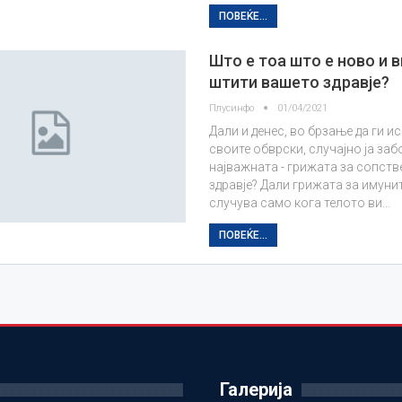
ПОВЕЌЕ...
Што е тоа што е ново и в
штити вашето здравје?
Плусинфо
01/04/2021
Дали и денес, во брзање да ги и
своите обврски, случајно ја за
најважната - грижата за сопст
здравје? Дали грижата за имуни
случува само кога телото ви…
ПОВЕЌЕ...
Галерија