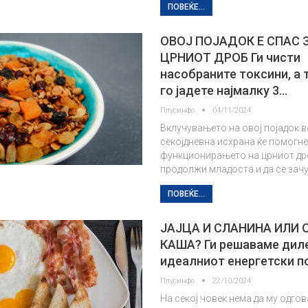
ПОВЕЌЕ...
ОВОЈ ПОЈАДОК Е СПАС 
ЦРНИОТ ДРОБ Ги чисти
насобраните токсини, а 
го јадете најмалку 3…
Плусинфо
04/11/2024
Вклучувањето на овој појадок 
секојдневна исхрана ќе помогне
функционирањето на црниот дро
продолжи младоста и да се зачу
ПОВЕЌЕ...
ЈАЈЦА И СЛАНИНА ИЛИ 
КАША? Ги решаваме дил
идеалниот енергетски п
Плусинфо
22/10/2024
На секој човек нема да му одгов