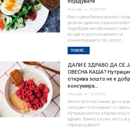
појадувате
Плусинфо
25/06/2024
Факт е дека балансираниот поја
доза на одлична утринска енерги
подобрува метаболизмот, нивот
во крвта, расположението и
концентрацијата. Но, кога е…
ПОВЕЌЕ...
ДАЛИ Е ЗДРАВО ДА СЕ 
ОВЕСНА КАША? Нутрици
открива зошто не е добр
консумира…
Плусинфо
12/10/2022
Многу луѓе кои сакаат да се хра
секој ден го почнуваат со овесн
Нутриционистка открива зошто 
здраво. Важно е колку често ја ја
период од денот!