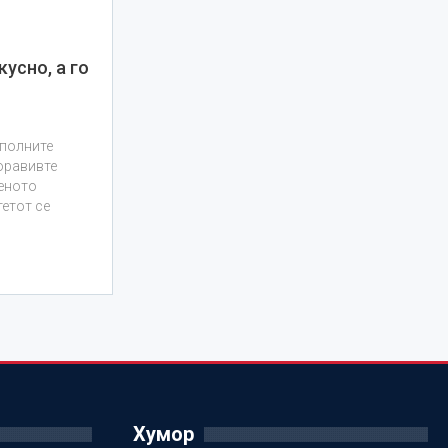
кусно, а го
сполните
боравивте
веното
тетот се
Хумор