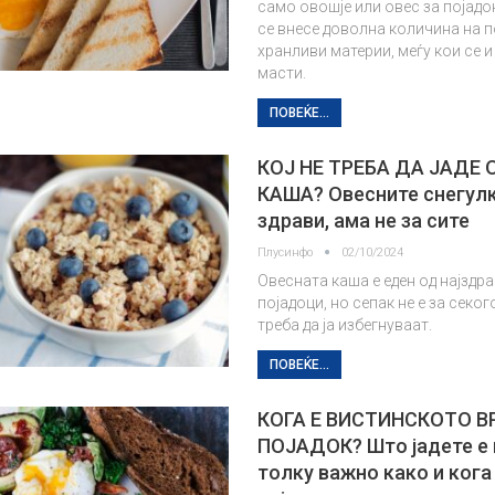
само овошје или овес за појадок
се внесе доволна количина на 
хранливи материи, меѓу кои се и
масти.
ПОВЕЌЕ...
КОЈ НЕ ТРЕБА ДА ЈАДЕ 
КАША? Овесните снегулк
здрави, ама не за сите
Плусинфо
02/10/2024
Овесната каша е еден од најздр
појадоци, но сепак не е за секого
треба да ја избегнуваат.
ПОВЕЌЕ...
КОГА Е ВИСТИНСКОТО В
ПОЈАДОК? Што јадете е 
толку важно како и кога