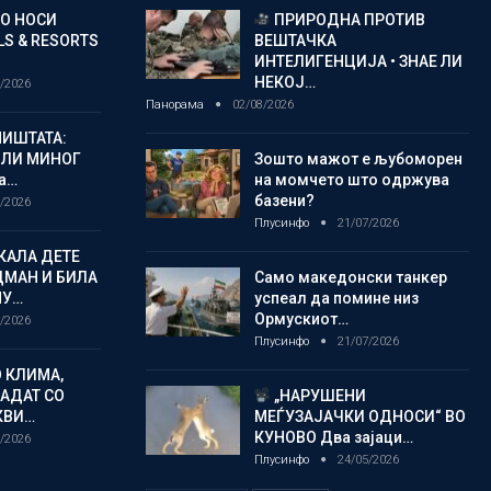
ГО НОСИ
ПРИРОДНА ПРОТИВ
S & RESORTS
ВЕШТАЧКА
ИНТЕЛИГЕНЦИЈА • ЗНАЕ ЛИ
НЕКОЈ…
/2026
Панорама
02/08/2026
ИШТАТА:
ЈЛИ МИНОГ
Зошто мажот е љубоморен
а…
на момчето што одржува
базени?
/2026
Плусинфо
21/07/2026
КАЛА ДЕТЕ
ДМАН И БИЛА
Само македонски танкер
МУ…
успеал да помине низ
Ормускиот…
/2026
Плусинфо
21/07/2026
 КЛИМА,
ЛАДАТ СО
„НАРУШЕНИ
КВИ…
МЕЃУЗАЈАЧКИ ОДНОСИ“ ВО
КУНОВО Два зајаци…
/2026
Плусинфо
24/05/2026