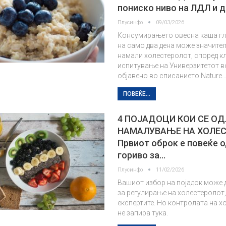
пониско ниво на ЛДЛ и 
Плусинфо
09/03/2026
Консумирањето овесна каша гл
на само два дена може значител
намали холестеролот, според к
испитување на Универзитетот в
објавено во списанието Nature
ПОВЕЌЕ...
4 ПОЈАДОЦИ КОИ СЕ ОД
НАМАЛУВАЊЕ НА ХОЛЕ
Првиот оброк е повеќе 
гориво за…
Плусинфо
11/02/2026
Вашиот избор на појадок може д
за регулирање на холестеролот,
експертите. Но контролата на 
не запира тука.