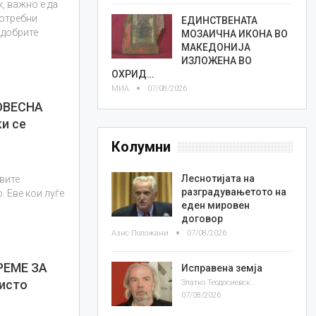
, важно е да
потребни
ЕДИНСТВЕНАТА
 добрите
МОЗАИЧНА ИКОНА ВО
МАКЕДОНИЈА
ИЗЛОЖЕНА ВО
ОХРИД…
МИА
07/08/2026
ОВЕСНА
и се
Колумни
Леснотијата на
авите
разградувањетото на
. Еве кои луѓе
еден мировен
договор
Азис Положани
07/08/2026
РЕМЕ ЗА
Исправена земја
исто
Златко Теодосиевски
07/08/2026