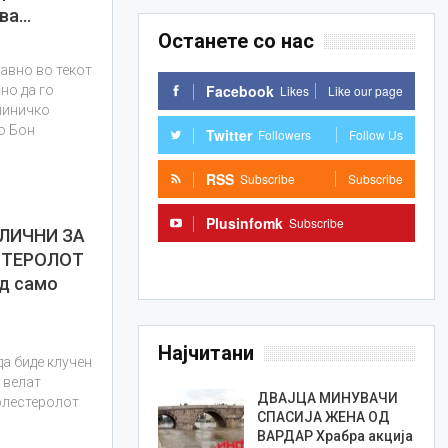
два…
Останете со нас
авно во текот
Facebook
Likes
Like our page
но да го
линичко
о Бон
Twitter
Followers
Follow Us
…
RSS
Subscribe
Subscribe
Plusinfomk
Subscribe
ЛИЧНИ ЗА
СТЕРОЛОТ
Subscribe
од само
Најчитани
а биде клучен
 велат
ДВАЈЦА МИНУВАЧИ
холестеролот
СПАСИЈА ЖЕНА ОД
ВАРДАР Храбра акција