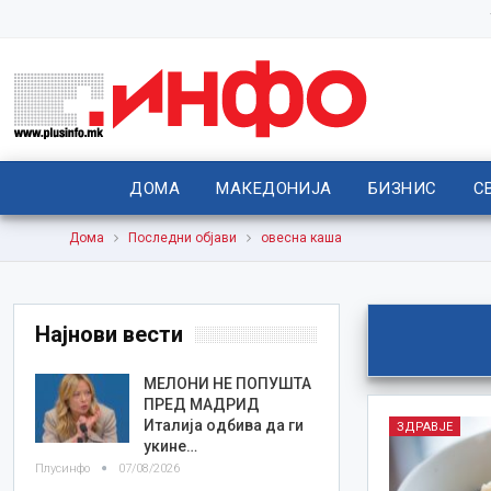
ДОМА
МАКЕДОНИЈА
БИЗНИС
С
Дома
Последни објави
овесна каша
Најнови вести
МЕЛОНИ НЕ ПОПУШТА
ПРЕД МАДРИД
Италија одбива да ги
ЗДРАВЈЕ
укине…
Плусинфо
07/08/2026