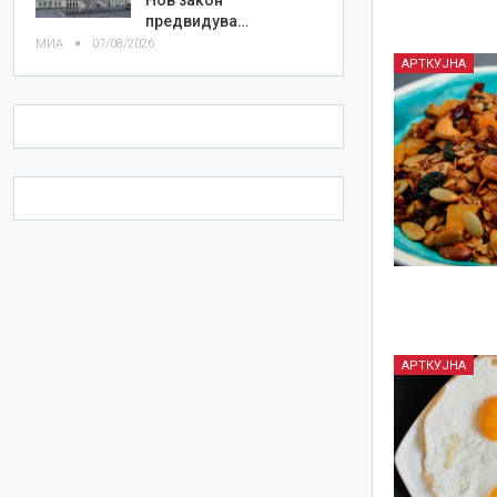
предвидува…
МИА
07/08/2026
АРТКУЈНА
АРТКУЈНА