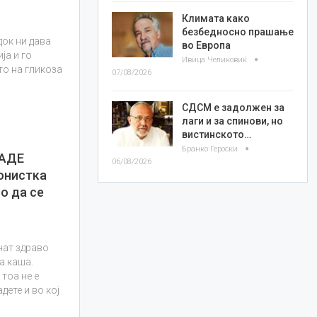
Климата како
безбедносно прашање
док ни дава
во Европа
ја и го
Ивица Челиковиќ
о на гликоза
07/08/2026
СДСМ е задолжен за
лаги и за спинови, но
вистинското…
Бранко Героски
ЈАДЕ
06/08/2026
онистка
о да се
нат здраво
а каша.
тоа не е
дете и во кој