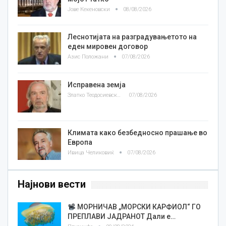
Јове Кекеновски
08/08/2026
Леснотијата на разградувањетото на
еден мировен договор
Азис Положани
07/08/2026
Исправена земја
Златко Теодосиевски
07/08/2026
Климата како безбедносно прашање во
Европа
Ивица Челиковиќ
07/08/2026
Најнови вести
МОРНИЧАВ „МОРСКИ КАРФИОЛ“ ГО
ПРЕПЛАВИ ЈАДРАНОТ Дали е…