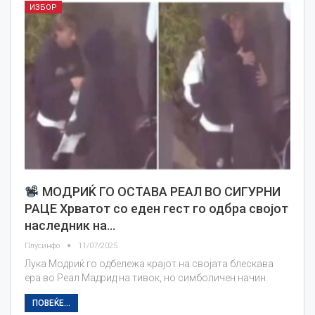
ИЗБОР
МОДРИЌ ГО ОСТАВА РЕАЛ ВО СИГУРНИ
РАЦЕ Хрватот со еден гест го одбра својот
наследник на…
Плусинфо
11/07/2025
Лука Модриќ го одбележа крајот на својата блескава
ера во Реал Мадрид на тивок, но симболичен начин.
ПОВЕЌЕ...