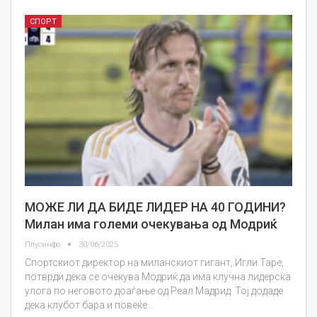
СПОРТ
МОЖЕ ЛИ ДА БИДЕ ЛИДЕР НА 40 ГОДИНИ?
Милан има големи очекувања од Модриќ
Плусинфо
30/06/2025
Спортскиот директор на миланскиот гигант, Игли Таре,
потврди дека се очекува Модриќ да има клучна лидерска
улога по неговото доаѓање од Реал Мадрид. Тој додаде
дека клубот бара и повеќе…