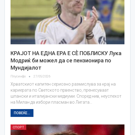
КРАЈОТ НА ЕДНА ЕРА Е СЀ ПОБЛИСКУ Лука
Модриќ би можел да се пензионира по
Мундијалот
Плусинфо
27/05/2026
Хрватскиот капитен сериозно размислува за крај на
кариерата по Светското првенство, пренесуваат
шпански и италијански медиуми. Според нив, неуспехот
на Милан да избори пласман во Лигата…
ПОВЕЌЕ...
СПОРТ