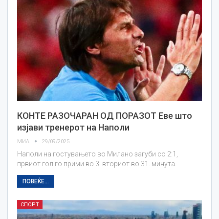
КОНТЕ РАЗОЧАРАН ОД ПОРАЗОТ Еве што
изјави тренерот на Наполи
МИА
29/09/2025
Наполи на гостувањето во Милано загуби со 2:1,
првиот гол го прими во 3. вториот во 31. минута.
ПОВЕЌЕ...
СПОРТ