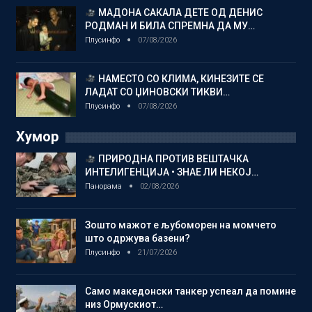
МАДОНА САКАЛА ДЕТЕ ОД ДЕНИС
РОДМАН И БИЛА СПРЕМНА ДА МУ…
Плусинфо
07/08/2026
НАМЕСТО СО КЛИМА, КИНЕЗИТЕ СЕ
ЛАДАТ СО ЏИНОВСКИ ТИКВИ…
Плусинфо
07/08/2026
Хумор
ПРИРОДНА ПРОТИВ ВЕШТАЧКА
ИНТЕЛИГЕНЦИЈА • ЗНАЕ ЛИ НЕКОЈ…
Панорама
02/08/2026
Зошто мажот е љубоморен на момчето
што одржува базени?
Плусинфо
21/07/2026
Само македонски танкер успеал да помине
низ Ормускиот…