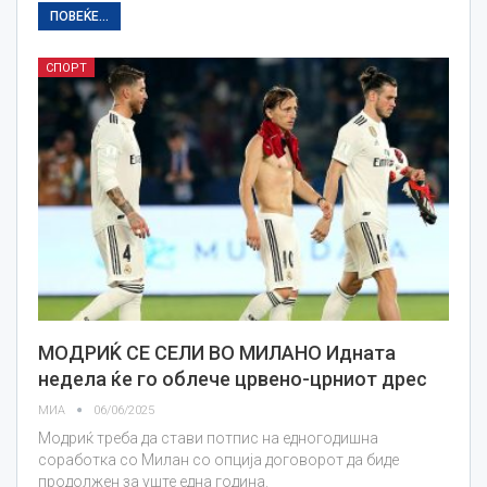
ПОВЕЌЕ...
СПОРТ
МОДРИЌ СЕ СЕЛИ ВО МИЛАНО Идната
недела ќе го облече црвено-црниот дрес
МИА
06/06/2025
Модриќ треба да стави потпис на едногодишна
соработка со Милан со опција договорот да биде
продолжен за уште една година.