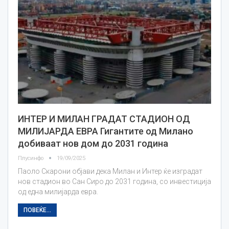
ИНТЕР И МИЛАН ГРАДАТ СТАДИОН ОД
МИЛИЈАРДА ЕВРА Гигантите од Милано
добиваат нов дом до 2031 година
Плусинфо
19/09/2025
Паоло Скарони објави дека Милан и Интер ќе изградат
нов стадион во Сан Сиро до 2031 година, со инвестиција
од една милијарда евра.
ПОВЕЌЕ...