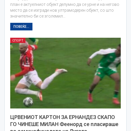
план е актуелниот објект делумно да се урне и на негово
место да се изгради нов ултрамодерен објект, со што
значително би се зголемил…
ПОВЕЌЕ...
СПОРТ
ЦРВЕНИОТ КАРТОН ЗА ЕРНАНДЕЗ СКАПО
ГО ЧИНЕШЕ МИЛАН Феенорд се пласираше