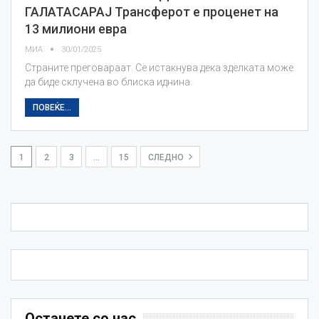
ГАЛАТАСАРАЈ Трансферот е проценет на
13 милиони евра
МИА
30/01/2025
Страните преговараат. Се истакнува дека зделката може
да биде склучена во блиска иднина.
ПОВЕЌЕ...
1
2
3
…
15
СЛЕДНО
Останете со нас