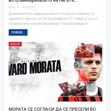
во осминафиналето на Лигата…
МИА
18/02/2025
Домаќините го завршија мечот со играч помалку по
црвениот картон за Тео Ернандез во 51. минута, кој се
покажа како клучен за развојот на натпреварот.
ПОВЕЌЕ...
ИЗБОР
МОРАТА СЕ СОГЛАСИ ДА СЕ ПРЕСЕЛИ ВО