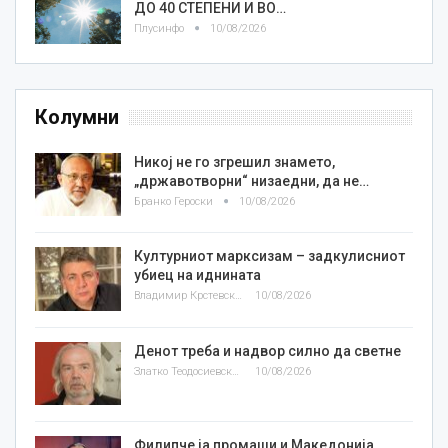
ДО 40 СТЕПЕНИ И ВО…
Плусинфо
10/08/2026
Колумни
Никој не го згрешил знамето,
„државотворни“ низаедни, да не…
Бранко Героски
10/08/2026
Културниот марксизам – задкулисниот
убиец на иднината
Владимир Крстевски
10/08/2026
Денот треба и надвор силно да светне
Златко Теодосиевски
10/08/2026
Филипче ја промаши и Македонија