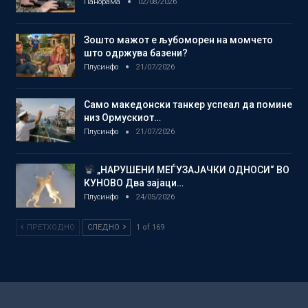
Панорама
02/08/2026
Зошто мажот е љубоморен на момчето
што одржува базени?
Плусинфо
21/07/2026
Само македонски танкер успеал да помине
низ Ормускиот…
Плусинфо
21/07/2026
„НАРУШЕНИ МЕЃУЗАЈАЧКИ ОДНОСИ“ ВО
КУНОВО Два зајаци…
Плусинфо
24/05/2026
ПРЕТХОДНО
СЛЕДНО
1 of 169