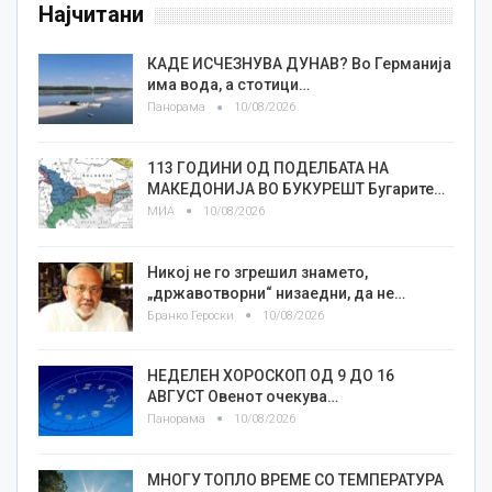
Најчитани
КАДЕ ИСЧЕЗНУВА ДУНАВ? Во Германија
има вода, а стотици…
Панорама
10/08/2026
113 ГОДИНИ ОД ПОДЕЛБАТА НА
МАКЕДОНИЈА ВО БУКУРЕШТ Бугарите…
МИА
10/08/2026
Никој не го згрешил знамето,
„државотворни“ низаедни, да не…
Бранко Героски
10/08/2026
НЕДЕЛЕН ХОРОСКОП ОД 9 ДО 16
АВГУСТ Овенот очекува…
Панорама
10/08/2026
МНОГУ ТОПЛО ВРЕМЕ СО ТЕМПЕРАТУРА