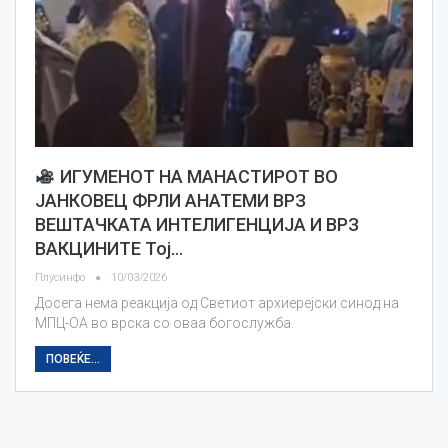
ИГУМЕНОТ НА МАНАСТИРОТ ВО
ЈАНКОВЕЦ ФРЛИ АНАТЕМИ ВРЗ
ВЕШТАЧКАТА ИНТЕЛИГЕНЦИЈА И ВРЗ
ВАКЦИНИТЕ Тој…
Плусинфо
10/03/2026
Досега нема реакција од Светиот архиерејски синод на
МПЦ-ОА во врска со оваа богослужба.
ПОВЕЌЕ...