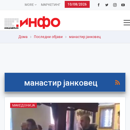
10/08/2026
MORE
МАРКЕТИНГ
Дома
Последни објави
манастир јанковец
манастир јанковец
МАКЕДОНИЈА