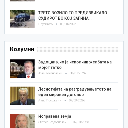
ТРЕТО ВОЗИЛО ГО ПРЕДИЗВИКАЛО
СУДИРОТ ВО КОЈ ЗАГИНА…
Плусинфо
08/08/2026
Колумни
Задоцнив, но ја исполнив желбата на
мојот татко
Јове Кекеновски
08/08/2026
Леснотијата на разградувањетото на
еден мировен договор
Азис Положани
07/08/2026
Исправена земја
Златко Теодосиевски
07/08/2026