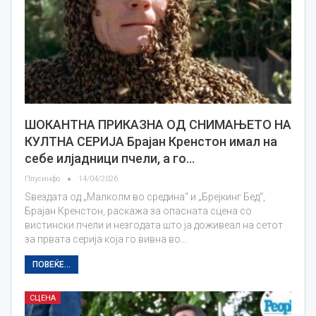
ШОКАНТНА ПРИКАЗНА ОД СНИМАЊЕТО НА
КУЛТНА СЕРИЈА Брајан Кренстон имал на
себе илјадници пчели, а го…
Плусинфо
14/04/2026
Ѕвездата од „Малколм во средина“ и „Брејкинг Бед“,
Брајан Кренстон, раскажа за опасната сцена со
вистински пчели и незгодата што ја доживеал на сетот
за првата серија која го вивна во…
ПОВЕЌЕ...
СЦЕНА