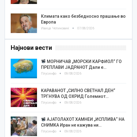
Климата како безбедносно прашање во
Европа
Ивица Челиковиќ
07/08/2026
Најнови вести
МОРНИЧАВ „МОРСКИ КАРФИОЛ“ ГО
ПРЕПЛАВИ ЈАДРАНОТ Дали е…
Плусинфо
09/08/2026
КАРАВАНОТ „СИЛНО СВЕТНАЛ ДЕН“
ТРГНУВА ОД ОХРИД Големиот…
Плусинфо
09/08/2026
АЈАТОЛАХОТ ХАМНЕИ „ИСПЛИВА“ НА
СНИМКА Иран не кажува ни…
Плусинфо
09/08/2026