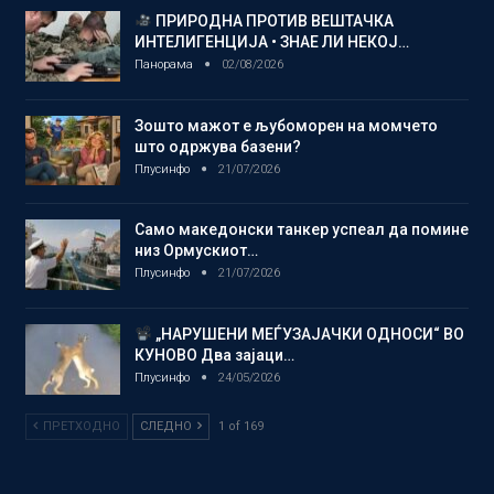
ПРИРОДНА ПРОТИВ ВЕШТАЧКА
ИНТЕЛИГЕНЦИЈА • ЗНАЕ ЛИ НЕКОЈ…
Панорама
02/08/2026
Зошто мажот е љубоморен на момчето
што одржува базени?
Плусинфо
21/07/2026
Само македонски танкер успеал да помине
низ Ормускиот…
Плусинфо
21/07/2026
„НАРУШЕНИ МЕЃУЗАЈАЧКИ ОДНОСИ“ ВО
КУНОВО Два зајаци…
Плусинфо
24/05/2026
ПРЕТХОДНО
СЛЕДНО
1 of 169