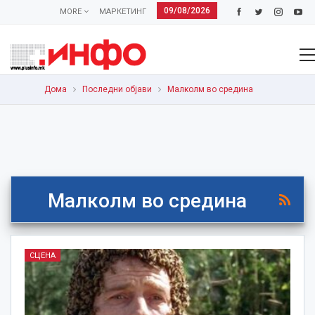
09/08/2026
MORE
МАРКЕТИНГ
Дома
Последни објави
Малколм во средина
Малколм во средина
СЦЕНА