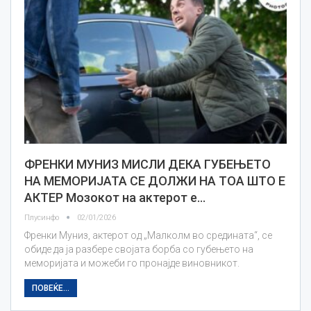
ФРЕНКИ МУНИЗ МИСЛИ ДЕКА ГУБЕЊЕТО
НА МЕМОРИЈАТА СЕ ДОЛЖИ НА ТОА ШТО Е
АКТЕР Мозокот на актерот е…
Плусинфо
02/01/2026
Френки Муниз, актерот од „Малколм во средината“, се
обиде да ја разбере својата борба со губењето на
меморијата и можеби го пронајде виновникот.
ПОВЕЌЕ...