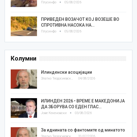
Плусинфо
05/08/2026
ПРИВЕДЕН ВОЗАЧОТ КОЈ ВОЗЕШЕ ВО
СПРОТИВНА НАСОКА НА…
Плусинфо
05/08/2026
Колумни
Илинденски асоцијации
Златко Теодосиевски
04/08/2026
ИЛИНДЕН 2026 • ВРЕМЕ Е МАКЕДОНИЈА
ДА ЗБОРУВА СО ЕДЕН ГЛАС…
Јове Кекеновски
03/08/2026
За иднината со фантомите од минатото
Златко Теодосиевски
31/07/2026