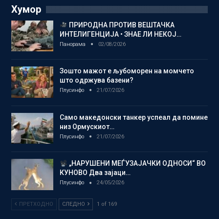
Хумор
ПРИРОДНА ПРОТИВ ВЕШТАЧКА
ИНТЕЛИГЕНЦИЈА • ЗНАЕ ЛИ НЕКОЈ…
Панорама
02/08/2026
Зошто мажот е љубоморен на момчето
што одржува базени?
Плусинфо
21/07/2026
Само македонски танкер успеал да помине
низ Ормускиот…
Плусинфо
21/07/2026
„НАРУШЕНИ МЕЃУЗАЈАЧКИ ОДНОСИ“ ВО
КУНОВО Два зајаци…
Плусинфо
24/05/2026
ПРЕТХОДНО
СЛЕДНО
1 of 169