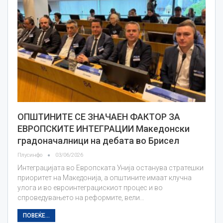
ОПШТИНИТЕ СЕ ЗНАЧАЕН ФАКТОР ЗА
ЕВРОПСКИТЕ ИНТЕГРАЦИИ Македонски
градоначалници на дебата во Брисел
Плусинфо
03/06/2026
Интеграцијата во Европската Унија останува стратешки
приоритет на Македонија, а општините имаат клучна
улога и во евроинтеграцискиот процес и во
спроведувањето на реформите, вели…
ПОВЕЌЕ...