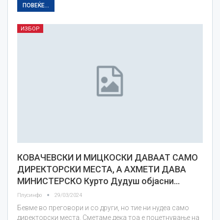
ПОВЕЌЕ...
ИЗБОР
КОВАЧЕВСКИ И МИЦКОСКИ ДАВААТ САМО
ДИРЕКТОРСКИ МЕСТА, А АХМЕТИ ДАВА
МИНИСТЕРСКО Курто Дудуш објасни…
Плусинфо
29/03/2024
Бевме во преговори и со други, но тие ни нудеа само
директорски места. Сметаме дека тоа е поцетнување на