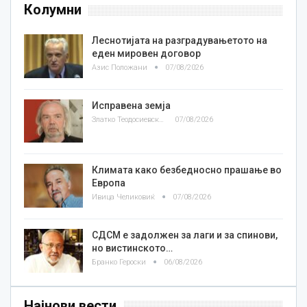
Колумни
Леснотијата на разградувањетото на
еден мировен договор
Азис Положани
07/08/2026
Исправена земја
Златко Теодосиевски
07/08/2026
Климата како безбедносно прашање во
Европа
Ивица Челиковиќ
07/08/2026
СДСМ е задолжен за лаги и за спинови,
но вистинското…
Бранко Героски
06/08/2026
Најнови вести