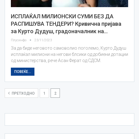
ИСПЛАЌАЛ МИЛИОНСКИ СУМИ БЕЗ ДА
РАСПИШУВА ТЕНДЕРИ? Кривична пријава
за Курто Дудуш, градоначалник на…
Плусинфо
23/11/2023
За да биде неговото самоволио поголемо, Курто Дудуш
исплаќал милиони на негови блсики од добиени дотации
од министерства, рече Асан Ферат од СДСМ.
ПОВЕЌЕ...
ПРЕТХОДНО
1
2