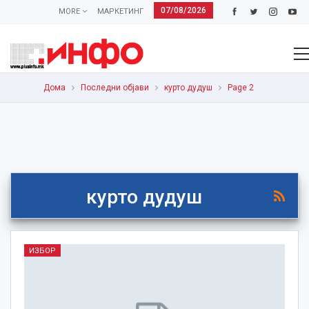
07/08/2026
MORE
МАРКЕТИНГ
Дома
Последни објави
курто дудуш
Page 2
курто дудуш
ИЗБОР