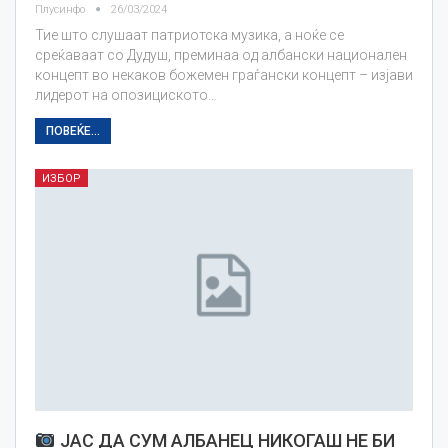
Плусинфо
26/03/2024
Тие што слушаат патриотска музика, а ноќе се
среќаваат со Дудуш, преминаа од албански национален
концепт во некаков божемен граѓански концепт – изјави
лидерот на опозициското…
ПОВЕЌЕ...
ИЗБОР
ЈАС ДА СУМ АЛБАНЕЦ НИКОГАШ НЕ БИ