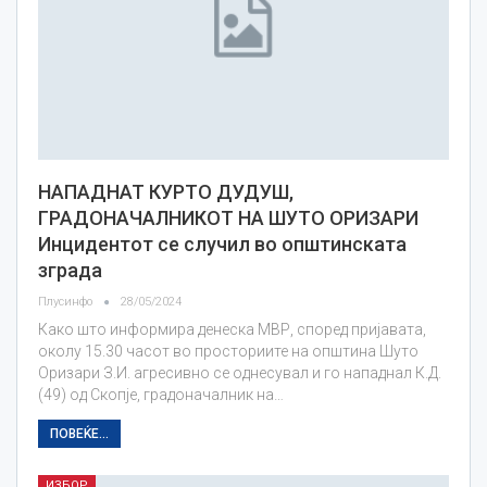
НАПАДНАТ КУРТО ДУДУШ,
ГРАДОНАЧАЛНИКОТ НА ШУТО ОРИЗАРИ
Инцидентот се случил во општинската
зграда
Плусинфо
28/05/2024
Како што информира денеска МВР, според пријавата,
околу 15.30 часот во просториите на општина Шуто
Оризари З.И. агресивно се однесувал и го нападнал К.Д.
(49) од Скопје, градоначалник на…
ПОВЕЌЕ...
ИЗБОР