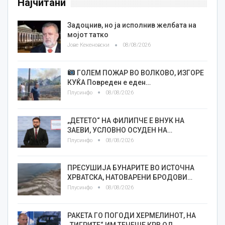
Најчитани
Задоцнив, но ја исполнив желбата на
мојот татко
Јове Кекеновски
08/08/2026
ГОЛЕМ ПОЖАР ВО ВОЛКОВО, ИЗГОРЕ
КУЌА Повреден е еден…
Плусинфо
08/08/2026
„ДЕТЕТО“ НА ФИЛИПЧЕ Е ВНУК НА
ЗАЕВИ, УСЛОВНО ОСУДЕН НА…
Плусинфо
08/08/2026
ПРЕСУШИЈА БУНАРИТЕ ВО ИСТОЧНА
ХРВАТСКА, НАТОВАРЕНИ БРОДОВИ…
Плусинфо
08/08/2026
РАКЕТА ГО ПОГОДИ ХЕРМЕЛИНОТ, НА
„ТИГРИТЕ“ ИМ ТЕЧЕШЕ КРВ ОД…