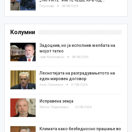
Плусинфо
08/08/2026
Колумни
Задоцнив, но ја исполнив желбата на
мојот татко
Јове Кекеновски
08/08/2026
Леснотијата на разградувањетото на
еден мировен договор
Азис Положани
07/08/2026
Исправена земја
Златко Теодосиевски
07/08/2026
Климата како безбедносно прашање во