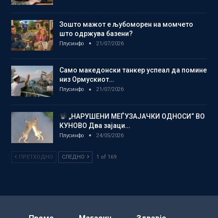
Зошто мажот е љубоморен на момчето
што одржува базени?
Плусинфо
21/07/2026
Само македонски танкер успеал да помине
низ Ормускиот…
Плусинфо
21/07/2026
„НАРУШЕНИ МЕЃУЗАЈАЧКИ ОДНОСИ“ ВО
КУНОВО Два зајаци…
Плусинфо
24/05/2026
ПРЕТХОДНО
СЛЕДНО
1 of 169