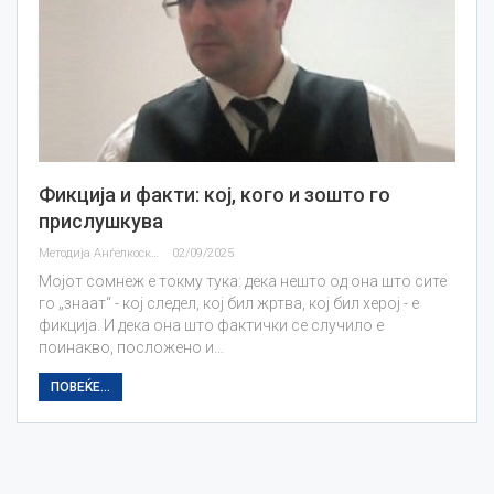
Фикција и факти: кој, кого и зошто го
прислушкува
Методија Анѓелкоски
02/09/2025
Мојот сомнеж е токму тука: дека нешто од она што сите
го „знаат“ - кој следел, кој бил жртва, кој бил херој - е
фикција. И дека она што фактички се случило е
поинакво, посложено и…
ПОВЕЌЕ...