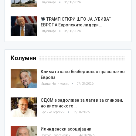
Плусинфо
06/08/2026
ТРАМП ОТКРИ ШТО ЈА „УБИВА“
ЕВРОПА Европските лидери…
Плусинфо
06/08/2026
Колумни
Климата како безбедносно прашање во
Европа
Ивица Челиковиќ
07/08/2026
СДСМ е задолжен за лаги и за спинови,
но вистинското…
Бранко Героски
06/08/2026
Илинденски асоцијации
Златко Теодосиевски
04/08/2026