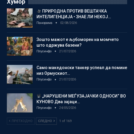
Хумор
ПРИРОДНА ПРОТИВ ВЕШТАЧКА
ИНТЕЛИГЕНЦИЈА • ЗНАЕ ЛИ НЕКОЈ…
Панорама
02/08/2026
Зошто мажот е љубоморен на момчето
што одржува базени?
Плусинфо
21/07/2026
Само македонски танкер успеал да помине
низ Ормускиот…
Плусинфо
21/07/2026
„НАРУШЕНИ МЕЃУЗАЈАЧКИ ОДНОСИ“ ВО
КУНОВО Два зајаци…
Плусинфо
24/05/2026
ПРЕТХОДНО
СЛЕДНО
1 of 169