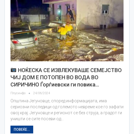
НОЌЕСКА СЕ ИЗВЛЕКУВАШЕ СЕМЕЈСТВО
ЧИЈ ДОМ Е ПОТОПЕН ВО ВОДА ВО
СИРИЧИНО Ѓорѓиевски ги повика…
Плусинфо
24/06/2024
Општина Јегуновце, според информацијата, има
сериозни последици од големото невреме кое го зафати
овој крај. Јегуновце и регионот се без струја, а градот ги
уништи се сите посеви од…
ПОВЕЌЕ...