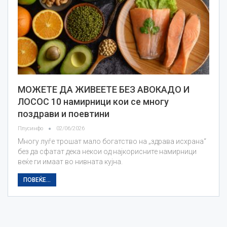
МОЖЕТЕ ДА ЖИВЕЕТЕ БЕЗ АВОКАДО И
ЛОСОС 10 намирници кои се многу
поздрави и поевтини
Плусинфо
02/06/2026
Многу луѓе трошат мало богатство на „здрава исхрана“
без да сфатат дека некои од најкорисните намирници
веќе ги имаат во нивната кујна.
ПОВЕЌЕ...