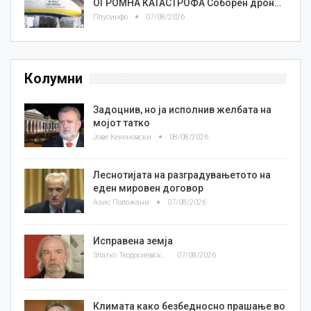
ОГРОМНА КАТАСТРОФА Соборен дрон…
Плусинфо
07/08/2026
Колумни
Задоцнив, но ја исполнив желбата на
мојот татко
Јове Кекеновски
08/08/2026
Леснотијата на разградувањетото на
еден мировен договор
Азис Положани
07/08/2026
Исправена земја
Златко Теодосиевски
07/08/2026
Климата како безбедносно прашање во