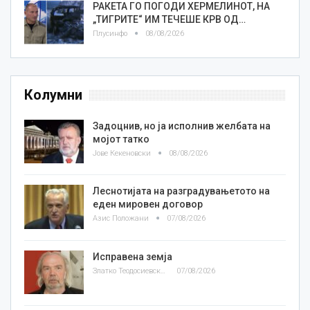
РАКЕТА ГО ПОГОДИ ХЕРМЕЛИНОТ, НА
„ТИГРИТЕ“ ИМ ТЕЧЕШЕ КРВ ОД…
Плусинфо
08/08/2026
Колумни
Задоцнив, но ја исполнив желбата на
мојот татко
Јове Кекеновски
08/08/2026
Леснотијата на разградувањетото на
еден мировен договор
Азис Положани
07/08/2026
Исправена земја
Златко Теодосиевски
07/08/2026