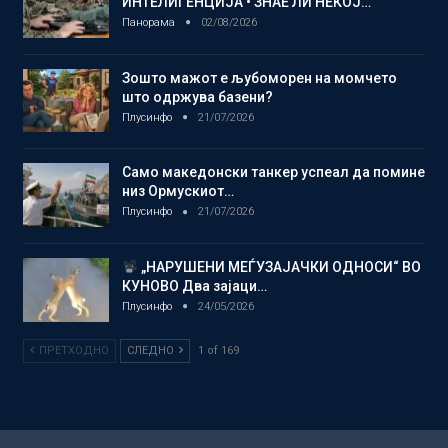
ИНТЕЛИГЕНЦИЈА • ЗНАЕ ЛИ НЕКОЈ…
Панорама
02/08/2026
Зошто мажот е љубоморен на момчето
што одржува базени?
Плусинфо
21/07/2026
Само македонски танкер успеал да помине
низ Ормускиот…
Плусинфо
21/07/2026
„НАРУШЕНИ МЕЃУЗАЈАЧКИ ОДНОСИ“ ВО
КУНОВО Два зајаци…
Плусинфо
24/05/2026
ПРЕТХОДНО
СЛЕДНО
1 of 169