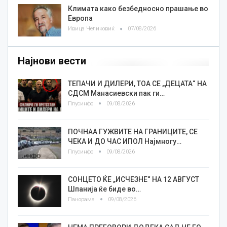
Климата како безбедносно прашање во
Европа
Ивица Челиковиќ
07/08/2026
Најнови вести
TEПАЧИ И ДИЛЕРИ, ТОА СЕ „ДЕЦАТА“ НА
СДСМ Манасиевски пак ги…
Плусинфо
09/08/2026
ПОЧНАА ГУЖВИТЕ НА ГРАНИЦИТЕ, СЕ
ЧЕКА И ДО ЧАС ИПОЛ Најмногу…
Плусинфо
09/08/2026
СОНЦЕТО ЌЕ „ИСЧЕЗНЕ“ НА 12 АВГУСТ
Шпанија ќе биде во…
Панорама
09/08/2026