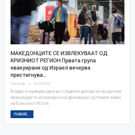
МАКЕДОНЦИТЕ СЕ ИЗВЛЕКУВААТ ОД
КРИЗНИОТ РЕГИОН Првата група
евакуирани од Израел вечерва
пристигнува…
Плусинфо
05/03/2026
Владата најавува дека во следните денови ќе продолжи
евакуацијата на македонски државјани од повеќе земји
на Блискиот Исток.
ПОВЕЌЕ...